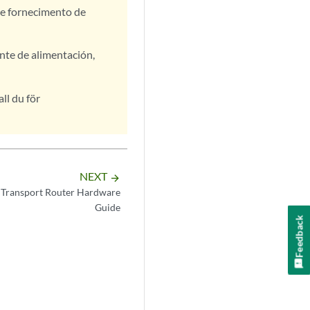
de fornecimento de
nte de alimentación,
ll du för
NEXT
arrow_forward
Transport Router Hardware
Guide
Feedback