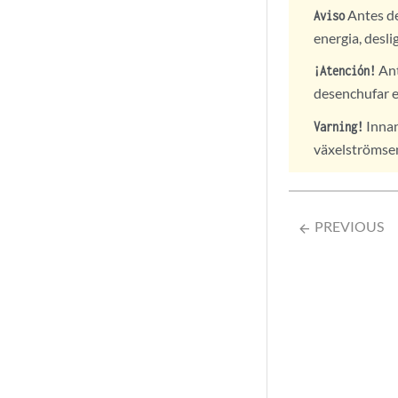
Antes de
Aviso
energia, desl
Ant
¡Atención!
desenchufar el
Innan
Varning!
växelströmsen
PREVIOUS
arrow_backward