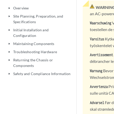
WARNING
Overview
play_arrow
an AC-powere
Site Planning, Preparation, and
play_arrow
Specifications
V
Waarschuwing
toestellen de 
Initial Installation and
play_arrow
Configuration
Kytke
Varoitus
Maintaining Components
play_arrow
työskentelet 
Troubleshooting Hardware
play_arrow
Avertissement
Returning the Chassis or
play_arrow
débrancher le 
Components
Bevor 
Warnung
Safety and Compliance Information
play_arrow
Wechselstrom
Pri
Avvertenza
sulle unità CA
Før d
Advarsel
skal strømled