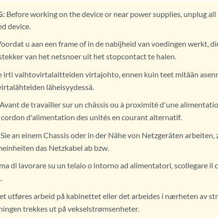
:
Before working on the device or near power supplies, unplug al
d device.
oordat u aan een frame of in de nabijheid van voedingen werkt, di
stekker van het netsnoer uit het stopcontact te halen.
 irti vaihtovirtalaitteiden virtajohto, ennen kuin teet mitään asen
virtalähteiden läheisyydessä.
Avant de travailler sur un châssis ou à proximité d'une alimentatio
cordon d'alimentation des unités en courant alternatif.
Sie an einem Chassis oder in der Nähe von Netzgeräten arbeiten, z
einheiten das Netzkabel ab bzw.
ma di lavorare su un telaio o intorno ad alimentatori, scollegare il
.
et utføres arbeid på kabinettet eller det arbeides i nærheten av s
ningen trekkes ut på vekselstrømsenheter.