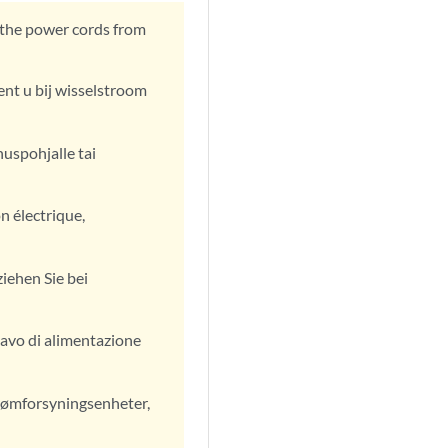
l the power cords from
ent u bij wisselstroom
nuspohjalle tai
n électrique,
iehen Sie bei
 cavo di alimentazione
trømforsyningsenheter,