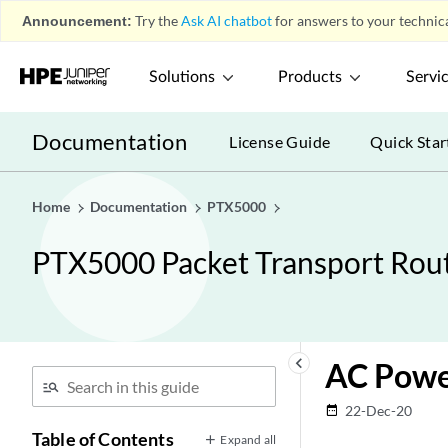
Announcement:
Try the
Ask AI chatbot
for answers to your technica
Solutions
Products
Servi
Documentation
License Guide
Quick Star
Home
Documentation
PTX5000
PTX5000 Packet Transport Rou
keyboard_arrow_left
AC Powe
22-Dec-20
date_range
Table of Contents
Expand all