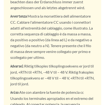
beachten dass der Erdanschluss immer zuerst
angeschlossen und als letztes abgetrennt wird.
Mostra la morsettiera dell alimentatore
Avvertenza
CC. Cablare l'alimentatore CC usando i connettori
adatti all'estremità del cablaggio, come illustrato. La
corretta sequenza di cablaggio è da massa a massa,
da positivo a positivo (da linea ad L) e da negativo a
negativo (da neutro a N). Tenere presente che il filo
di massa deve sempre venire collegato per primo e
scollegato per ultimo.
Riktig tilkoples tilkoplingssekvens er jord til
Advarsel
jord, +RTN til +RTN, –48 V til – 48 V. Riktig frakoples
tilkoplingssekvens er –48 V til – 48 V, +RTN til +RTN,
jord til jord.
Ate con alambre la fuente de potencia cc
Aviso
Usando los terminales apropiados en el extremo del
cableado. Al conectar potencia, la secuencia