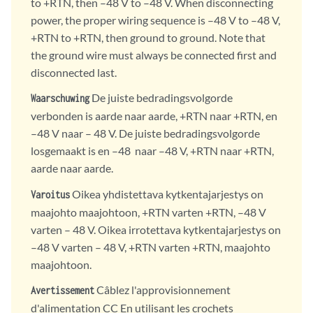
to +RTN, then –48 V to –48 V. When disconnecting
power, the proper wiring sequence is –48 V to –48 V,
+RTN to +RTN, then ground to ground. Note that
the ground wire must always be connected first and
disconnected last.
De juiste bedradingsvolgorde
Waarschuwing
verbonden is aarde naar aarde, +RTN naar +RTN, en
–48 V naar – 48 V. De juiste bedradingsvolgorde
losgemaakt is en –48 naar –48 V, +RTN naar +RTN,
aarde naar aarde.
Oikea yhdistettava kytkentajarjestys on
Varoitus
maajohto maajohtoon, +RTN varten +RTN, –48 V
varten – 48 V. Oikea irrotettava kytkentajarjestys on
–48 V varten – 48 V, +RTN varten +RTN, maajohto
maajohtoon.
Câblez l'approvisionnement
Avertissement
d'alimentation CC En utilisant les crochets