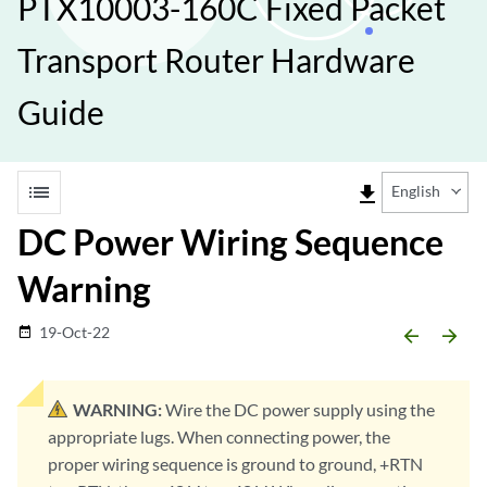
PTX10003-160C Fixed Packet
Transport Router Hardware
Guide
list
file_download
English
DC Power Wiring Sequence
Warning
19-Oct-22
date_range
arrow_backward
arrow_forward
WARNING:
Wire the DC power supply using the
appropriate lugs. When connecting power, the
proper wiring sequence is ground to ground, +RTN