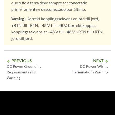
que o fio à terra deve sempre ser conectado
primeiramente e desconectado por último.
Korrekt kopplingssekvens ar jord till jord,
Varning!
+RTN till +RTN, –48 V till –48 V. Korrekt kopplas
kopplingssekvens ar –48 V till –48 V, +RTN till +RTN,
jord till jord.
PREVIOUS
NEXT
arrow_backward
arrow_forward
DC Power Grounding
DC Power Wiring
Requirements and
Terminations Warning
Warning