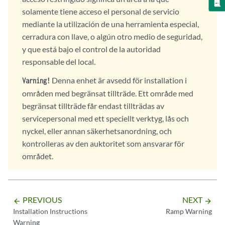
solamente tiene acceso el personal de servicio
mediante la utilización de una herramienta especial,
cerradura con llave, o algún otro medio de seguridad,
y que está bajo el control de la autoridad
responsable del local.
Denna enhet är avsedd för installation i
Varning!
områden med begränsat tillträde. Ett område med
begränsat tillträde får endast tillträdas av
servicepersonal med ett speciellt verktyg, lås och
nyckel, eller annan säkerhetsanordning, och
kontrolleras av den auktoritet som ansvarar för
området.
PREVIOUS
NEXT
arrow_backward
arrow_forward
Installation Instructions
Ramp Warning
Warning