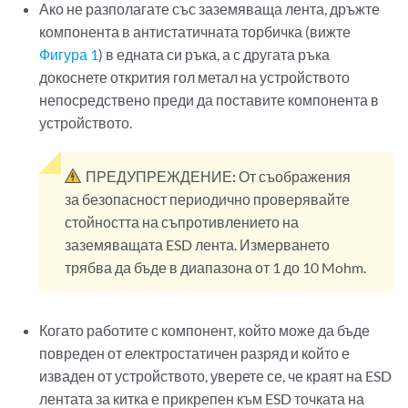
Ако не разполагате със заземяваща лента, дръжте
компонента в антистатичната торбичка (вижте
Фигура 1
) в едната си ръка, а с другата ръка
докоснете открития гол метал на устройството
непосредствено преди да поставите компонента в
устройството.
ПРЕДУПРЕЖДЕНИЕ:
От съображения
за безопасност периодично проверявайте
стойността на съпротивлението на
заземяващата ESD лента. Измерването
трябва да бъде в диапазона от 1 до 10 Mohm.
Когато работите с компонент, който може да бъде
повреден от електростатичен разряд и който е
изваден от устройството, уверете се, че краят на ESD
лентата за китка е прикрепен към ESD точката на