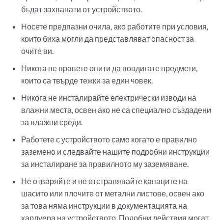
бъдат захванати от устройството.
Носете предпазни очила, ако работите при условия,
които биха могли да представляват опасност за
очите ви.
Никога не правете опити да повдигате предмети,
които са твърде тежки за един човек.
Никога не инсталирайте електрически изводи на
влажни места, освен ако не са специално създадени
за влажни среди.
Работете с устройството само когато е правилно
заземено и следвайте нашите подробни инструкции
за инсталиране за правилното му заземяване.
Не отваряйте и не отстранявайте капаците на
шасито или плочите от метални листове, освен ако
за това няма инструкции в документацията на
хардуера на устройството. Подобни действия могат