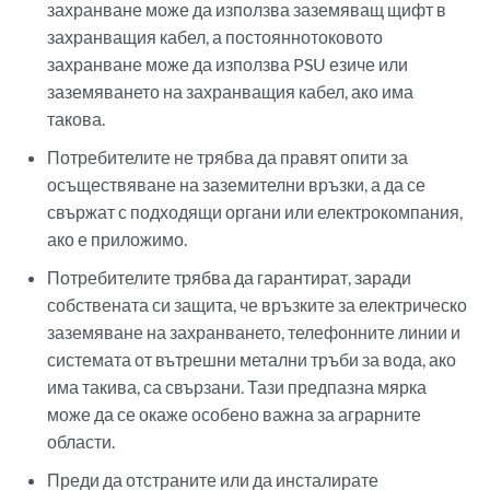
захранване може да използва заземяващ щифт в
захранващия кабел, а постояннотоковото
захранване може да използва PSU езиче или
заземяването на захранващия кабел, ако има
такова.
Потребителите не трябва да правят опити за
осъществяване на заземителни връзки, а да се
свържат с подходящи органи или електрокомпания,
ако е приложимо.
Потребителите трябва да гарантират, заради
собствената си защита, че връзките за електрическо
заземяване на захранването, телефонните линии и
системата от вътрешни метални тръби за вода, ако
има такива, са свързани. Тази предпазна мярка
може да се окаже особено важна за аграрните
области.
Преди да отстраните или да инсталирате