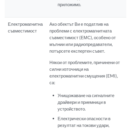
приложимо.
Електромагнитна
Ако обектът Ви е податлив на
съвместимост
проблеми с електромагнитната
съвместимост (ЕМС), особено от
мълнии или радиопредаватели,
потърсете експертен съвет.
Някои от проблемите, причинени от
силни източници на
електромагнитни смущения (EMI),
са:
Унищожаване на сигналните
драйвери и приемници в
устройството.
Електрически опасности в
резултат на токови удари,