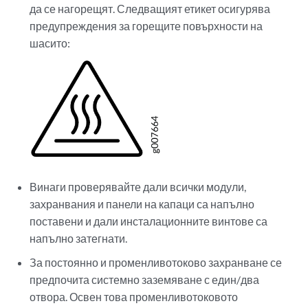
да се нагорещят. Следващият етикет осигурява
предупреждения за горещите повърхности на
шасито:
Винаги проверявайте дали всички модули,
захранвания и панели на капаци са напълно
поставени и дали инсталационните винтове са
напълно затегнати.
За постоянно и променливотоково захранване се
предпочита системно заземяване с един/два
отвора. Освен това променливотоковото