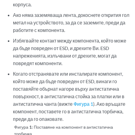
корпуса.
Ако няма заземяваща лента, докоснете открития гол
метал на устройството, за да се заземите, преди да
работите с компонента.
Избягвайте контакт между компонента, който може
да бъде повреден от ESD, и дрехите Ви. ESD
напреженията, излъчвани от дрехите, могат да
повредят компоненти.
Когато отстранявате или инсталирате компонент,
който може да бъде повреден от ESD, винаги го
поставяйте обърнат нагоре върху антистатична
повърхност, в антистатична стойка за платки или в
антистатична чанта (вижте
Фигура 1
). Ако връщате
компонент, поставете го в антистатична торбичка,
преди да го опаковате.
Фигура 1:
Поставяне на компонент в антистатична
торбичка