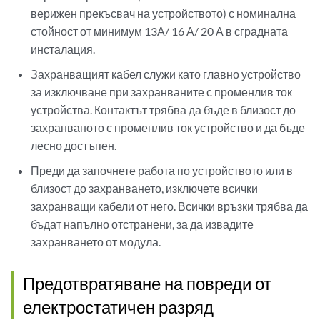
верижен прекъсвач на устройството) с номинална
стойност от минимум 13А/ 16 А/ 20 А в сградната
инсталация.
Захранващият кабел служи като главно устройство
за изключване при захранваните с променлив ток
устройства. Контактът трябва да бъде в близост до
захранваното с променлив ток устройство и да бъде
лесно достъпен.
Преди да започнете работа по устройството или в
близост до захранването, изключете всички
захранващи кабели от него. Всички връзки трябва да
бъдат напълно отстранени, за да извадите
захранването от модула.
Предотвратяване на повреди от
електростатичен разряд