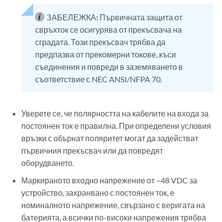
ЗАБЕЛЕЖКА:
Първичната защита от
свръхток се осигурява от прекъсвача на
сградата. Този прекъсвач трябва да
предпазва от прекомерни токове, къси
съединения и повреди в заземяването в
съответствие с NEC ANSI/NFPA 70.
Уверете се, че полярността на кабелите на входа за
постоянен ток е правилна. При определени условия
връзки с обърнат поляритет могат да задействат
първичния прекъсвач или да повредят
оборудването.
Маркираното входно напрежение от –48 VDC за
устройство, захранвано с постоянен ток, е
номиналното напрежение, свързано с веригата на
батерията, а всички по-високи напрежения трябва