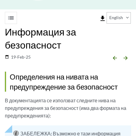
list
file_download
English
Информация за
безопасност
19-Feb-25
date_range
arrow_backward
arrow_forward
Определения на нивата на
предупреждение за безопасност
В документацията се използват следните нива на
предупреждения за безопасност (има два формата на
предупрежденията):
ЗАБЕЛЕЖКА:
Възможно е тази информация