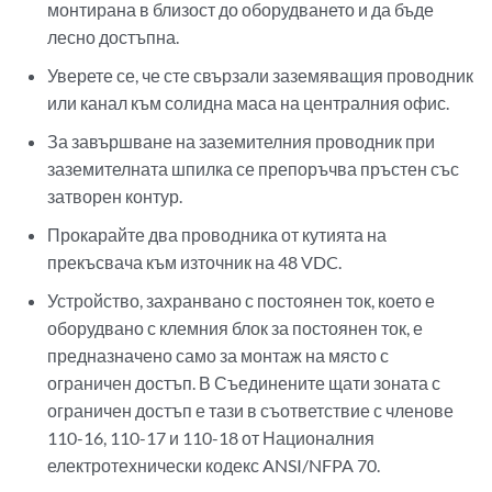
монтирана в близост до оборудването и да бъде
лесно достъпна.
Уверете се, че сте свързали заземяващия проводник
или канал към солидна маса на централния офис.
За завършване на заземителния проводник при
заземителната шпилка се препоръчва пръстен със
затворен контур.
Прокарайте два проводника от кутията на
прекъсвача към източник на 48 VDC.
Устройство, захранвано с постоянен ток, което е
оборудвано с клемния блок за постоянен ток, е
предназначено само за монтаж на място с
ограничен достъп. В Съединените щати зоната с
ограничен достъп е тази в съответствие с членове
110-16, 110-17 и 110-18 от Националния
електротехнически кодекс ANSI/NFPA 70.