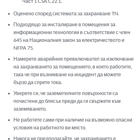
Част 1 CSA C22.1.
Оценено според системата за захранване TN.
Подходящо за инсталиране в помещения за
информационни технологии в съответствие с член
645 на Националния закон за електричеството и
NFPA 75.
Намерете аварийния превключвател за изключване
на захранването за помещението, в което работите,
така че при възникване на инцидент да можете
бързо да спрете тока.
Уверете се, че заземителните повърхности са
почистени до блясък преди да ги свържете към
заземяването.
Не работете сами при наличие на възможно опасни
условия на работното ви място.
Никога не предполагайте, че захранването е