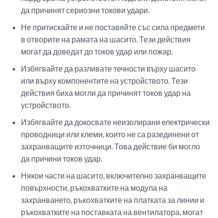
да причинят сериозни токови удари.
Не притискайте и не поставяйте със сила предмети
в отворите на рамата на шасито. Тези действия
могат да доведат до токов удар или пожар.
Избягвайте да разливате течности върху шасито
или върху компонентите на устройството. Тези
действия биха могли да причинят токов удар на
устройството.
Избягвайте да докосвате неизолирани електрически
проводници или клеми, които не са разединени от
захранващите източници. Това действие би могло
да причини токов удар.
Някои части на шасито, включително захранващите
повърхности, ръкохватките на модула на
захранването, ръкохватките на платката за линии и
ръкохватките на поставката на вентилатора, могат