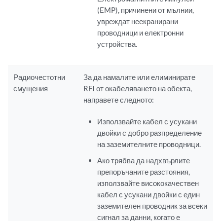
(EMP), причинени от мълнии,
увреждат неекранирани
проводници и електронни
устройства.
Радиочестотни
За да намалите или елиминирате
смущения
RFI от окабеляването на обекта,
направете следното:
Използвайте кабел с усукани
двойки с добро разпределение
на заземителните проводници.
Ако трябва да надхвърлите
препоръчаните разстояния,
използвайте висококачествен
кабел с усукани двойки с един
заземителен проводник за всеки
сигнал за данни, когато е