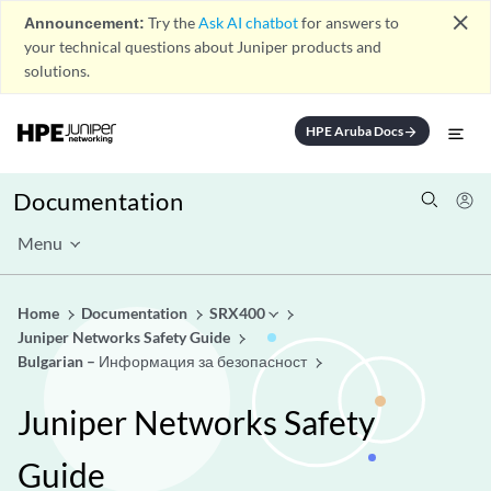
close
Announcement:
Try the
Ask AI chatbot
for answers to
your technical questions about Juniper products and
solutions.
HPE Aruba Docs
arrow_forward
Documentation
Menu
Home
Documentation
SRX400
Juniper Networks Safety Guide
Bulgarian – Информация за безопасност
Juniper Networks Safety
Guide