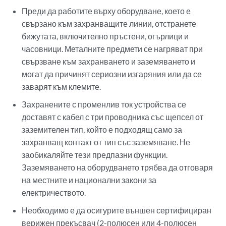
Преди да работите върху оборудване, което е
свързано към захранващите линии, отстранете
бижутата, включително пръстени, огърлици и
часовници. Металните предмети се нагряват при
свързване към захранването и заземяването и
могат да причинят сериозни изгаряния или да се
заварят към клемите.
Захранените с променлив ток устройства се
доставят с кабел с три проводника със щепсел от
заземителен тип, който е подходящ само за
захранващ контакт от тип със заземяване. Не
заобикаляйте тези предпазни функции.
Заземяването на оборудването трябва да отговаря
на местните и национални закони за
електричеството.
Необходимо е да осигурите външен сертифициран
верижен прекъсвач (2-полюсен или 4-полюсен