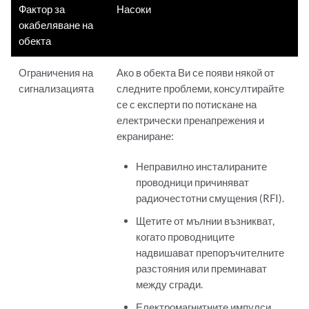
Фактор за
Насоки
окабеляване на
обекта
Ограничения на
Ако в обекта Ви се появи някой от
сигнализацията
следните проблеми, консултирайте
се с експерти по потискане на
електрически пренапрежения и
екраниране:
Неправилно инсталираните
проводници причиняват
радиочестотни смущения (RFI).
Щетите от мълнии възникват,
когато проводниците
надвишават препоръчителните
разстояния или преминават
между сгради.
Електромагнитните импулси