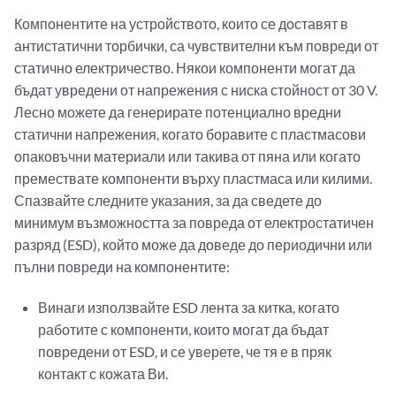
Компонентите на устройството, които се доставят в
антистатични торбички, са чувствителни към повреди от
статично електричество. Някои компоненти могат да
бъдат увредени от напрежения с ниска стойност от 30 V.
Лесно можете да генерирате потенциално вредни
статични напрежения, когато боравите с пластмасови
опаковъчни материали или такива от пяна или когато
премествате компоненти върху пластмаса или килими.
Спазвайте следните указания, за да сведете до
минимум възможността за повреда от електростатичен
разряд (ESD), който може да доведе до периодични или
пълни повреди на компонентите:
Винаги използвайте ESD лента за китка, когато
работите с компоненти, които могат да бъдат
повредени от ESD, и се уверете, че тя е в пряк
контакт с кожата Ви.