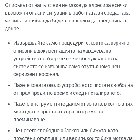
Списъкът от напътствия не може да адресира всички
възможни опасни ситуации в работната ви среда, така
че винаги трябва да бъдете нащрек и да преценявате
добре.
Извършвайте само процедурите, които са изрично
описани в документацията на хардуера на
устройството. Уверете се, че обслужването на
системата се извършва само от упълномощен
сервизен персонал.
Пазете зоната около устройството чиста и свободна
от прах преди, по време и след инсталирането.
Пазете инструментите далеч от зоната, в която в тях
могат да се препънат хора по време на
преминаване.
Не носете свободно облекло или бижута, като
пръстени, огърлици или вериги, които биха могла да