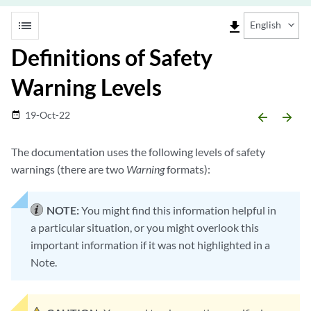
list
file_download
English
Definitions of Safety
Warning Levels
19-Oct-22
date_range
arrow_backward
arrow_forward
The documentation uses the following levels of safety
warnings (there are two
Warning
formats):
NOTE:
You might find this information helpful in
a particular situation, or you might overlook this
important information if it was not highlighted in a
Note.