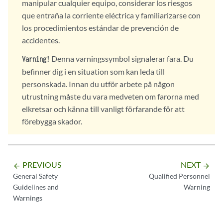
manipular cualquier equipo, considerar los riesgos
que entraña la corriente eléctrica y familiarizarse con
los procedimientos estándar de prevención de
accidentes.
Denna varningssymbol signalerar fara. Du
Varning!
befinner dig i en situation som kan leda till
personskada. Innan du utför arbete på någon
utrustning måste du vara medveten om farorna med
elkretsar och känna till vanligt förfarande för att
förebygga skador.
PREVIOUS
NEXT
arrow_backward
arrow_forward
General Safety
Qualified Personnel
Guidelines and
Warning
Warnings