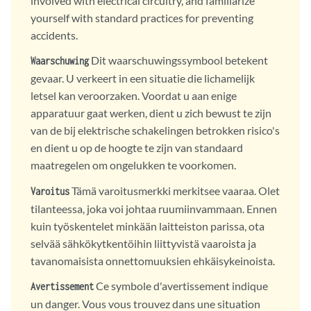
involved with electrical circuitry, and familiarize
yourself with standard practices for preventing
accidents.
Dit waarschuwingssymbool betekent
Waarschuwing
gevaar. U verkeert in een situatie die lichamelijk
letsel kan veroorzaken. Voordat u aan enige
apparatuur gaat werken, dient u zich bewust te zijn
van de bij elektrische schakelingen betrokken risico's
en dient u op de hoogte te zijn van standaard
maatregelen om ongelukken te voorkomen.
Tämä varoitusmerkki merkitsee vaaraa. Olet
Varoitus
tilanteessa, joka voi johtaa ruumiinvammaan. Ennen
kuin työskentelet minkään laitteiston parissa, ota
selvää sähkökytkentöihin liittyvistä vaaroista ja
tavanomaisista onnettomuuksien ehkäisykeinoista.
Ce symbole d'avertissement indique
Avertissement
un danger. Vous vous trouvez dans une situation