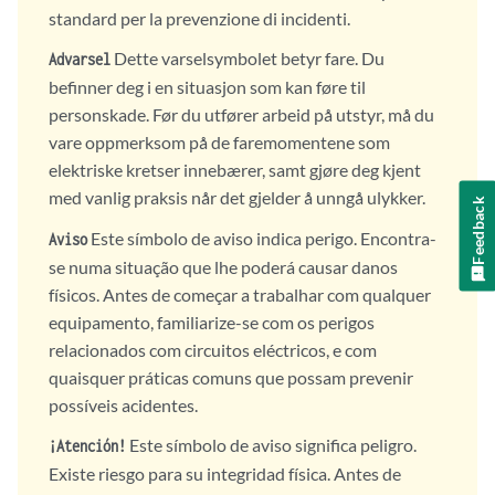
standard per la prevenzione di incidenti.
Dette varselsymbolet betyr fare. Du
Advarsel
befinner deg i en situasjon som kan føre til
personskade. Før du utfører arbeid på utstyr, må du
vare oppmerksom på de faremomentene som
elektriske kretser innebærer, samt gjøre deg kjent
med vanlig praksis når det gjelder å unngå ulykker.
Feedback
Este símbolo de aviso indica perigo. Encontra-
Aviso
se numa situação que lhe poderá causar danos
físicos. Antes de começar a trabalhar com qualquer
equipamento, familiarize-se com os perigos
relacionados com circuitos eléctricos, e com
quaisquer práticas comuns que possam prevenir
possíveis acidentes.
Este símbolo de aviso significa peligro.
¡Atención!
Existe riesgo para su integridad física. Antes de