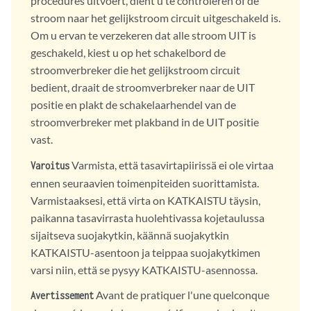
procedures uitvoert, dient u te controleren of de
stroom naar het gelijkstroom circuit uitgeschakeld is.
Om u ervan te verzekeren dat alle stroom UIT is
geschakeld, kiest u op het schakelbord de
stroomverbreker die het gelijkstroom circuit
bedient, draait de stroomverbreker naar de UIT
positie en plakt de schakelaarhendel van de
stroomverbreker met plakband in de UIT positie
vast.
Varmista, että tasavirtapiirissä ei ole virtaa
Varoitus
ennen seuraavien toimenpiteiden suorittamista.
Varmistaaksesi, että virta on KATKAISTU täysin,
paikanna tasavirrasta huolehtivassa kojetaulussa
sijaitseva suojakytkin, käännä suojakytkin
KATKAISTU-asentoon ja teippaa suojakytkimen
varsi niin, että se pysyy KATKAISTU-asennossa.
Avant de pratiquer l'une quelconque
Avertissement