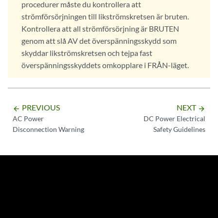
procedurer måste du kontrollera att
strömförsörjningen till likströmskretsen är bruten.
Kontrollera att all strömförsörjning är BRUTEN
genom att slå AV det överspänningsskydd som
skyddar likströmskretsen och tejpa fast
överspänningsskyddets omkopplare i FRÅN-läget.
PREVIOUS
NEXT
arrow_backward
arrow_forward
AC Power
DC Power Electrical
Disconnection Warning
Safety Guidelines