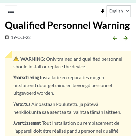
list
file_download
English
Qualified Personnel Warning
19-Oct-22
date_range
arrow_backward
arrow_forward
WARNING:
Only trained and qualified personnel
should install or replace the device.
Installatie en reparaties mogen
Waarschuwing
uitsluitend door getraind en bevoegd personeel
uitgevoerd worden.
Ainoastaan koulutettu ja pätevä
Varoitus
henkilökunta saa asentaa tai vaihtaa tämän laitteen.
Tout installation ou remplacement de
Avertissement
l'appareil doit être réalisé par du personnel qualifié