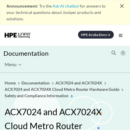
close
Announcement:
Try the
Ask AI chatbot
for answers to
your technical questions about Juniper products and
solutions.
HPE Aruba Docs
arrow_forward
Documentation
Menu
Home
Documentation
ACX7024 and ACX7024X
ACX7024 and ACX7024X Cloud Metro Router Hardware Guide
Safety and Compliance Information
ACX7024 and ACX7024X
Cloud Metro Router