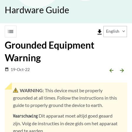
Hardware Guide
list
file_download
English
Grounded Equipment
Warning
19-Oct-22
date_range
arrow_backward
arrow_forward
WARNING:
This device must be properly
grounded at all times. Follow the instructions in this
guide to properly ground the device to earth.
Dit apparaat moet altijd goed geaard
Waarschuwing
zijn. Volg de instructies in deze gids om het apparaat
goed te aarden.