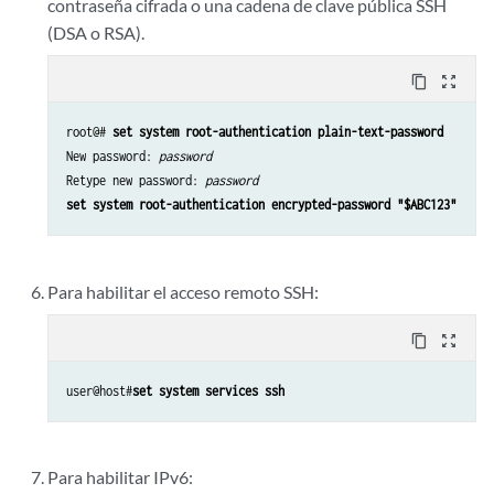
contraseña cifrada o una cadena de clave pública SSH
(DSA o RSA).
content_copy
zoom_out_map
root@# 
set system root-authentication plain-text-password
New password: 
password
Retype new password: 
password 
set system root-authentication encrypted-password "$ABC123"
Para habilitar el acceso remoto SSH:
content_copy
zoom_out_map
user@host#
set system services ssh
Para habilitar IPv6: