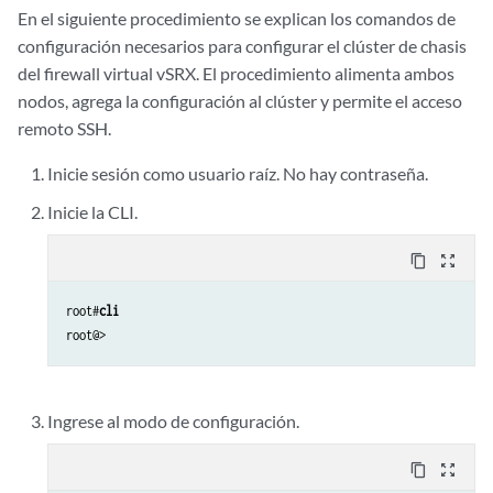
En el siguiente procedimiento se explican los comandos de
configuración necesarios para configurar el clúster de chasis
del firewall virtual vSRX. El procedimiento alimenta ambos
nodos, agrega la configuración al clúster y permite el acceso
remoto SSH.
Inicie sesión como usuario raíz. No hay contraseña.
Inicie la CLI.
content_copy
zoom_out_map
root#
cli
Ingrese al modo de configuración.
content_copy
zoom_out_map