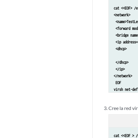
cat <<EOF> /e
<network>

 <name>TestLef
 <forward mode
 <bridge name
 <ip address=
 <dhcp> 

		<range start='192.168.123.100' end='192.168.123
 </dhcp> 

 </ip> 	

</network>

 EOF

virsh net-def
virsh net-sta
Cree la red vi
cat <<EOF > /