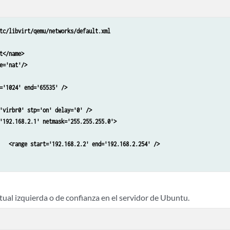
tc/libvirt/qemu/networks/default.xml 

</name> 	

='nat'/> 	

='1024' end='65535' />

'virbr0' stp='on' delay='0' /> 	

'192.168.2.1' netmask='255.255.255.0'> 	

254' /> 	

rtual izquierda o de confianza en el servidor de Ubuntu.
ine /etc/libvirt/qemu/networks/default.xml

rt default
