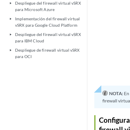
Despliegue del firewall virtual vSRX
play_arrow
para Microsoft Azure
Implementación del firewall virtual
play_arrow
vSRX para Google Cloud Platform
Despliegue del firewall virtual vSRX
play_arrow
para IBM Cloud
Despliegue de firewall virtual vSRX
play_arrow
para OCI
NOTA:
En 
firewall virt
Configura
firewall 