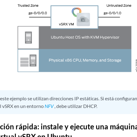
este ejemplo se utilizan direcciones IP estáticas. Si está configura
ual vSRX en un entorno
NFV
, debe utilizar DHCP.
ción rápida: instale y ejecute una máquina
virtual vSRX en Ubuntu