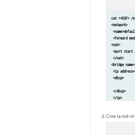
cat <<EOF> /e
<network>

 <name>default
 <forward mode
<nat>

 <port start 
 </nat>

<bridge name=
 <ip address=
 <dhcp> 

		<range start='192.168.2.2' end='192.168.2.
 </dhcp> 

 </ip> 	

</network>

 EOF

Cree la red vi
virsh net-def
virsh net-sta