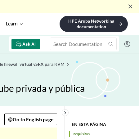
close
HPE Aruba Networking
Learn
arrow_forward
documentation
Ask AI
de firewall virtual vSRX para KVM
ube privada y pública
keyboard_arrow_right
Go to English page
EN ESTA PÁGINA
Requisitos