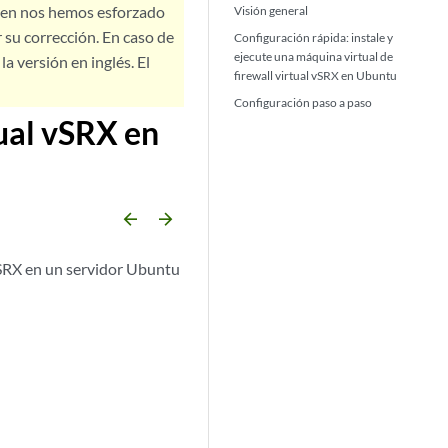
bien nos hemos esforzado
Visión general
 su corrección. En caso de
Configuración rápida: instale y
ejecute una máquina virtual de
a versión en inglés. El
firewall virtual vSRX en Ubuntu
Configuración paso a paso
tual vSRX en
arrow_backward
arrow_forward
 vSRX en un servidor Ubuntu