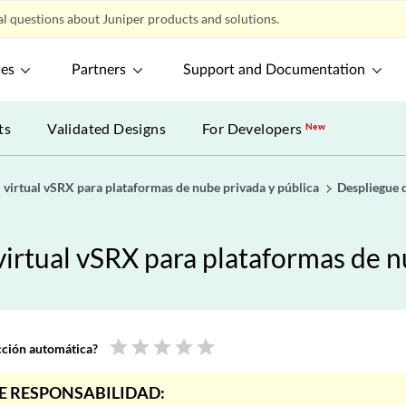
l questions about Juniper products and solutions.
ces
Partners
Support and Documentation
ts
Validated Designs
For Developers
New
l virtual vSRX para plataformas de nube privada y pública
Despliegue 
 virtual vSRX para plataformas de n
star
star
star
star
star
ucción automática?
E RESPONSABILIDAD: