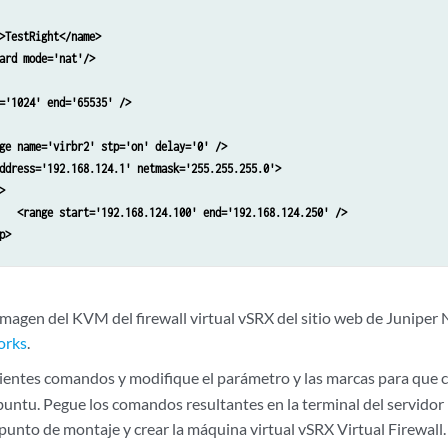
='1024' end='65535' />

imagen del KVM del firewall virtual vSRX del sitio web de Juniper
ine /etc/libvirt/qemu/networks/testrightnetwork.xml

orks
.
rt TestRight

uientes comandos y modifique el parámetro y las marcas para que 
buntu. Pegue los comandos resultantes en la terminal del servidor
punto de montaje y crear la máquina virtual vSRX Virtual Firewall.