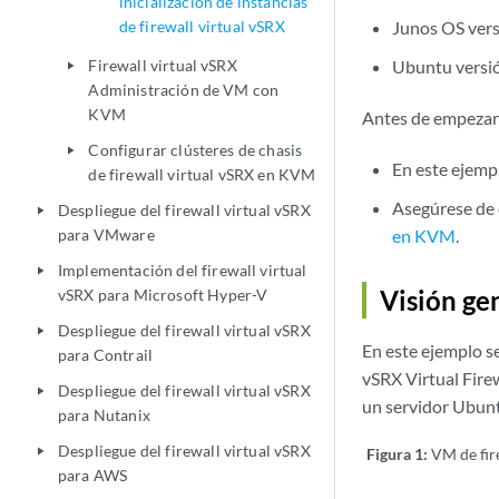
inicialización de instancias
de firewall virtual vSRX
Junos OS vers
Firewall virtual vSRX
Ubuntu versi
play_arrow
Administración de VM con
KVM
Antes de empezar
Configurar clústeres de chasis
play_arrow
En este ejemp
de firewall virtual vSRX en KVM
Asegúrese de 
Despliegue del firewall virtual vSRX
play_arrow
para VMware
en KVM
.
Implementación del firewall virtual
play_arrow
Visión ge
vSRX para Microsoft Hyper-V
Despliegue del firewall virtual vSRX
play_arrow
En este ejemplo se
para Contrail
vSRX Virtual Firew
Despliegue del firewall virtual vSRX
play_arrow
un servidor Ubun
para Nutanix
Despliegue del firewall virtual vSRX
play_arrow
Figura 1:
VM de fir
para AWS