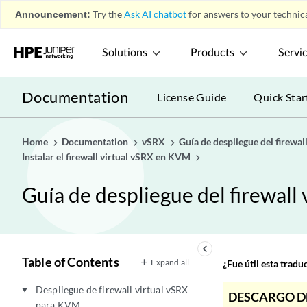
Announcement:
Try the
Ask AI chatbot
for answers to your technica
Solutions
Products
Servi
Documentation
License Guide
Quick Star
Home
Documentation
vSRX
Guía de despliegue del firewal
Instalar el firewall virtual vSRX en KVM
Guía de despliegue del firewall
keyboard_arrow_left
Table of Contents
Expand all
¿Fue útil esta trad
Despliegue de firewall virtual vSRX
play_arrow
DESCARGO D
para KVM