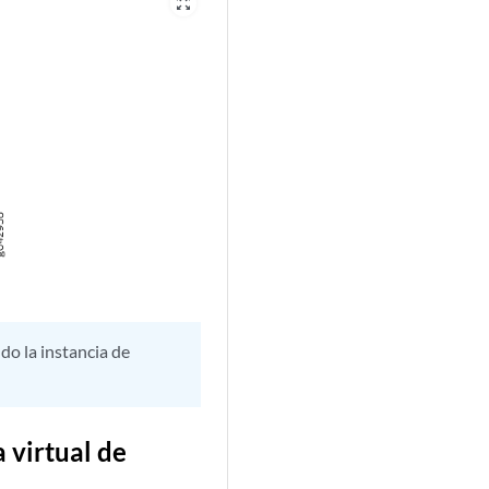
zoom_out_map
ndo la instancia de
 virtual de