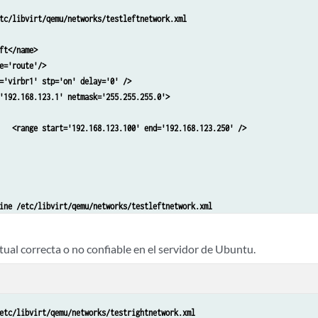
tc/libvirt/qemu/networks/testleftnetwork.xml 

t</name> 	

='route'/> 	

='virbr1' stp='on' delay='0' /> 	

'192.168.123.1' netmask='255.255.255.0'> 	

.250' /> 	

ine /etc/libvirt/qemu/networks/testleftnetwork.xml

rt TestLeft

rtual correcta o no confiable en el servidor de Ubuntu.
etc/libvirt/qemu/networks/testrightnetwork.xml
