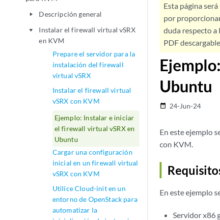
Esta página será
Descripción general
play_arrow
por proporcionar
Instalar el firewall virtual vSRX
duda respecto a l
play_arrow
en KVM
PDF descargable 
Prepare el servidor para la
Ejemplo: 
instalación del firewall
virtual vSRX
Ubuntu
Instalar el firewall virtual
vSRX con KVM
24-Jun-24
date_range
Ejemplo: Instalar e iniciar
el firewall virtual vSRX en
En este ejemplo se
Ubuntu
con KVM.
Cargar una configuración
inicial en un firewall virtual
Requisito
vSRX con KVM
Utilice Cloud-init en un
En este ejemplo s
entorno de OpenStack para
automatizar la
Servidor x86 