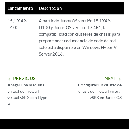
Lanzamiento
Descripción
15,1 X 49-
A partir de Junos OS versión 15.1X49-
D100
D100 y Junos OS versión 17.4R1, la
compatibilidad con clústeres de chasis para
proporcionar redundancia de nodo de red
solo está disponible en Windows Hyper-V
Server 2016.
PREVIOUS
NEXT
arrow_backward
arrow_forward
Apagar una máquina
Configurar un clúster de
virtual de firewall
chasis de firewall virtual
virtual vSRX con Hyper-
vSRX en Junos OS
V