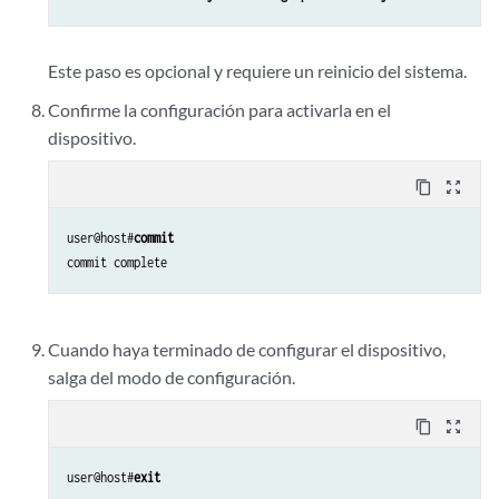
Este paso es opcional y requiere un reinicio del sistema.
Confirme la configuración para activarla en el
dispositivo.
content_copy
zoom_out_map
user@host#
commit
Cuando haya terminado de configurar el dispositivo,
salga del modo de configuración.
content_copy
zoom_out_map
user@host#
exit