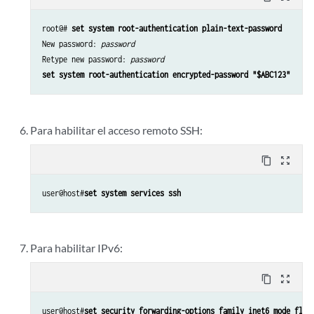
root@# 
set system root-authentication plain-text-password
New password: 
password
Retype new password: 
password 
set system root-authentication encrypted-password "$ABC123"
Para habilitar el acceso remoto SSH:
content_copy
zoom_out_map
user@host#
set system services ssh
Para habilitar IPv6:
content_copy
zoom_out_map
user@host#
set security forwarding-options family inet6 mode flow