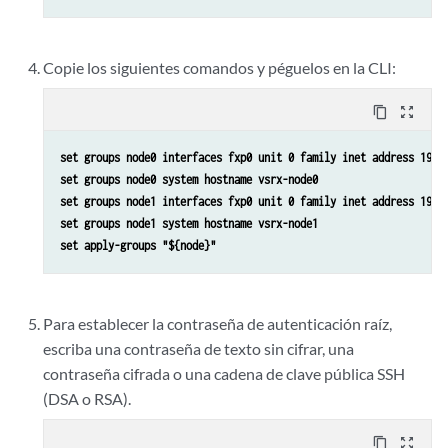
Copie los siguientes comandos y péguelos en la CLI:
content_copy
zoom_out_map
set groups node0 interfaces fxp0 unit 0 family inet address 192.
set groups node0 system hostname vsrx-node0
set groups node1 interfaces fxp0 unit 0 family inet address 192.
set groups node1 system hostname vsrx-node1
set apply-groups "${node}"
Para establecer la contraseña de autenticación raíz,
escriba una contraseña de texto sin cifrar, una
contraseña cifrada o una cadena de clave pública SSH
(DSA o RSA).
content_copy
zoom_out_map