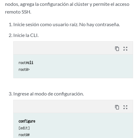
nodos, agrega la configuración al clúster y permite el acceso
remoto SSH.
Inicie sesión como usuario raíz. No hay contraseña.
Inicie la CLI.
content_copy
zoom_out_map
root#
cli
Ingrese al modo de configuración.
content_copy
zoom_out_map
configure 
[edit]
