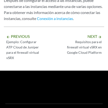
Después de configurar el acceso a las instancias, puede
conectarse a las instancias mediante una de varias opciones.
Para obtener más información acerca de cómo conectar las
instancias, consulte
Conexión a instancias
.
PREVIOUS
NEXT
arrow_backward
arrow_forward
Ejemplo: Configurar
Requisitos para el
ATP Cloud de Juniper
firewall virtual vSRX en
para el firewall virtual
Google Cloud Platform
vSRX