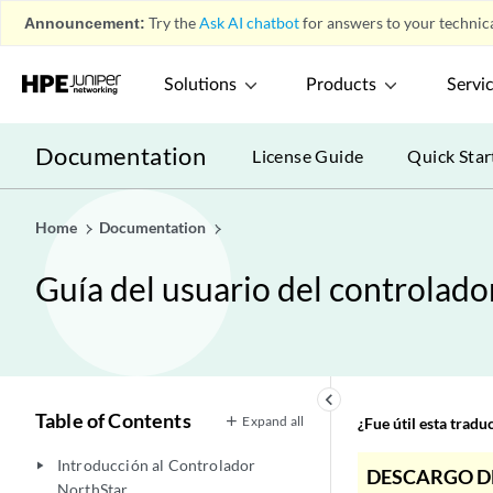
Announcement:
Try the
Ask AI chatbot
for answers to your technica
Solutions
Products
Servi
Documentation
License Guide
Quick Star
Home
Documentation
Guía del usuario del controlad
keyboard_arrow_left
Table of Contents
Expand all
¿Fue útil esta trad
Introducción al Controlador
play_arrow
DESCARGO D
NorthStar