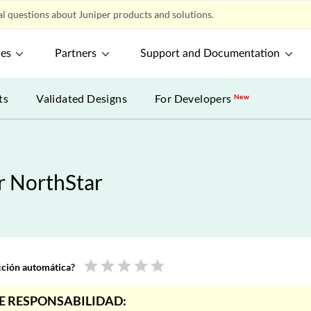
l questions about Juniper products and solutions.
ces
Partners
Support and Documentation
ts
Validated Designs
For Developers
New
or NorthStar
star
star
star
star
star
ucción automática?
E RESPONSABILIDAD: