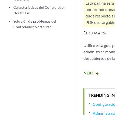
Esta página será
Características del Controlador
play_arrow
por proporcionar
NorthStar
duda respecto a l
Solución de problemas del
play_arrow
PDF descargable 
Controlador NorthStar
10-Mar-26
date_range
Utilice esta guía 
administrar, monit
descubiertos de la
NEXT
arrow_forward
TRENDING IN
Configuració
Administrac