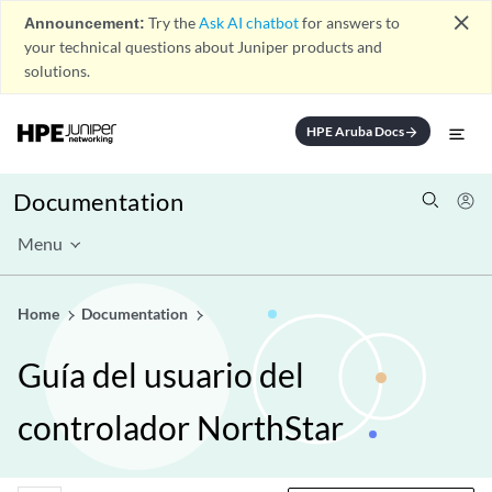
close
Announcement:
Try the
Ask AI chatbot
for answers to
your technical questions about Juniper products and
solutions.
HPE Aruba Docs
arrow_forward
Documentation
Menu
Home
Documentation
Guía del usuario del
controlador NorthStar