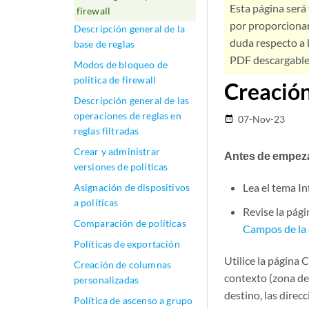
Esta página será
firewall
por proporcionar
Descripción general de la
duda respecto a l
base de reglas
PDF descargable 
Modos de bloqueo de
política de firewall
Creación
Descripción general de las
operaciones de reglas en
07-Nov-23
date_range
reglas filtradas
Crear y administrar
Antes de empez
versiones de políticas
Lea el tema In
Asignación de dispositivos
a políticas
Revise la pági
Comparación de políticas
Campos de la p
Políticas de exportación
Utilice la página 
Creación de columnas
contexto (zona de 
personalizadas
destino, las direc
Política de ascenso a grupo