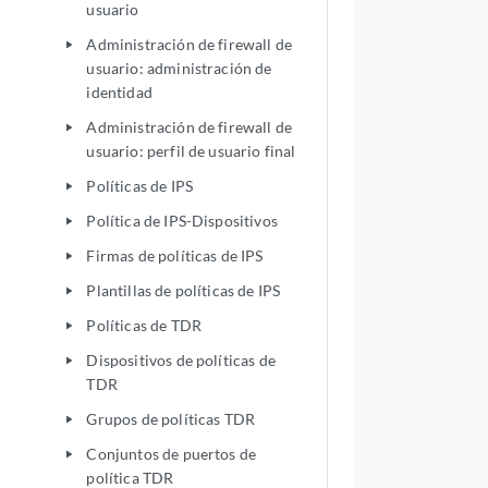
usuario
Administración de firewall de
play_arrow
usuario: administración de
identidad
Administración de firewall de
play_arrow
usuario: perfil de usuario final
Políticas de IPS
play_arrow
Política de IPS-Dispositivos
play_arrow
Firmas de políticas de IPS
play_arrow
Plantillas de políticas de IPS
play_arrow
Políticas de TDR
play_arrow
Dispositivos de políticas de
play_arrow
TDR
Grupos de políticas TDR
play_arrow
Conjuntos de puertos de
play_arrow
política TDR