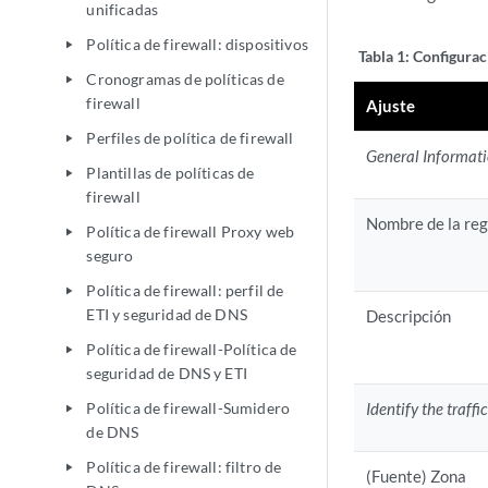
unificadas
Política de firewall: dispositivos
play_arrow
Tabla 1:
Configuraci
Cronogramas de políticas de
play_arrow
firewall
Ajuste
Perfiles de política de firewall
play_arrow
General Informat
Plantillas de políticas de
play_arrow
firewall
Nombre de la reg
Política de firewall Proxy web
play_arrow
seguro
Política de firewall: perfil de
play_arrow
ETI y seguridad de DNS
Descripción
Política de firewall-Política de
play_arrow
seguridad de DNS y ETI
Política de firewall-Sumidero
Identify the traffi
play_arrow
de DNS
Política de firewall: filtro de
play_arrow
(Fuente) Zona