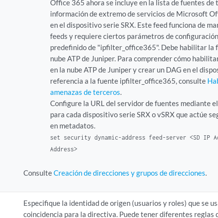
Office 365 ahora se incluye en la lista de fuentes de 
información de extremo de servicios de Microsoft Off
en el dispositivo serie SRX. Este feed funciona de ma
feeds y requiere ciertos parámetros de configuración
predefinido de "ipfilter_office365". Debe habilitar la
nube ATP de Juniper. Para comprender cómo habilitar
en la nube ATP de Juniper y crear un DAG en el dispo
referencia a la fuente ipfilter_office365, consulte
Hab
amenazas de terceros
.
Configure la URL del servidor de fuentes mediante e
para cada dispositivo serie SRX o vSRX que actúe seg
en metadatos.
set security dynamic-address feed-server <SD IP A
Address>
Consulte
Creación de direcciones y grupos de direcciones
.
Especifique la identidad de origen (usuarios y roles) que se u
coincidencia para la directiva. Puede tener diferentes reglas