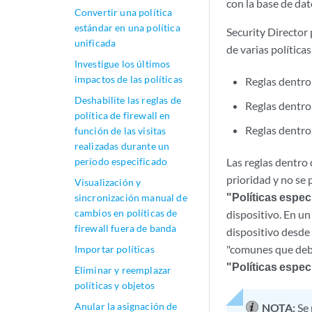
con la base de dat
Convertir una política
estándar en una política
Security Director 
unificada
de varias política
Investigue los últimos
impactos de las políticas
Reglas dentr
Deshabilite las reglas de
Reglas dentr
política de firewall en
Reglas dentr
función de las visitas
realizadas durante un
período especificado
Las reglas dentro
prioridad y no se
Visualización y
"Políticas espec
sincronización manual de
cambios en políticas de
dispositivo. En un
firewall fuera de banda
dispositivo desde
"comunes que debe
Importar políticas
"Políticas especí
Eliminar y reemplazar
políticas y objetos
Anular la asignación de
NOTA:
Se 