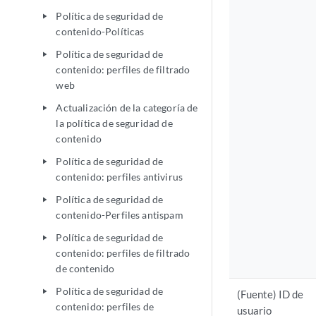
Política de seguridad de
play_arrow
contenido-Políticas
Política de seguridad de
play_arrow
contenido: perfiles de filtrado
web
Actualización de la categoría de
play_arrow
la política de seguridad de
contenido
Política de seguridad de
play_arrow
contenido: perfiles antivirus
Política de seguridad de
play_arrow
contenido-Perfiles antispam
Política de seguridad de
play_arrow
contenido: perfiles de filtrado
de contenido
Política de seguridad de
play_arrow
(Fuente) ID de
contenido: perfiles de
usuario