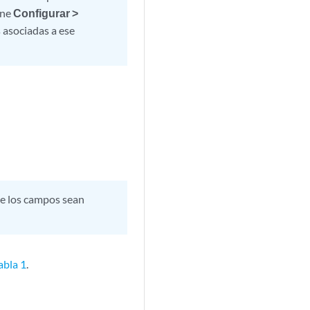
one
Configurar >
s asociadas a ese
que los campos sean
abla 1
.