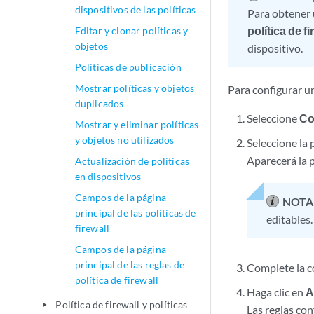
dispositivos de las políticas
Para obtener u
política de f
Editar y clonar políticas y
objetos
dispositivo.
Políticas de publicación
Mostrar políticas y objetos
Para configurar un
duplicados
Seleccione
Co
Mostrar y eliminar políticas
y objetos no utilizados
Seleccione la p
Aparecerá la p
Actualización de políticas
en dispositivos
Campos de la página
NOTA
principal de las políticas de
editables.
firewall
Campos de la página
principal de las reglas de
Complete la c
política de firewall
Haga clic en
A
Política de firewall y políticas
play_arrow
Las reglas con