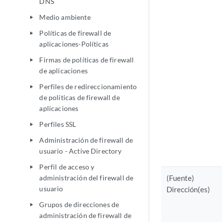
DNS
Medio ambiente
play_arrow
Políticas de firewall de
play_arrow
aplicaciones-Políticas
Firmas de políticas de firewall
play_arrow
de aplicaciones
Perfiles de redireccionamiento
play_arrow
de políticas de firewall de
aplicaciones
Perfiles SSL
play_arrow
Administración de firewall de
play_arrow
usuario - Active Directory
Perfil de acceso y
play_arrow
administración del firewall de
(Fuente)
usuario
Dirección(es)
Grupos de direcciones de
play_arrow
administración de firewall de