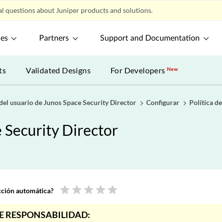
l questions about Juniper products and solutions.
ces
Partners
Support and Documentation
ts
Validated Designs
For Developers
New
del usuario de Junos Space Security Director
Configurar
Política de
 Security Director
star
star
star
star
star
ucción automática?
E RESPONSABILIDAD: