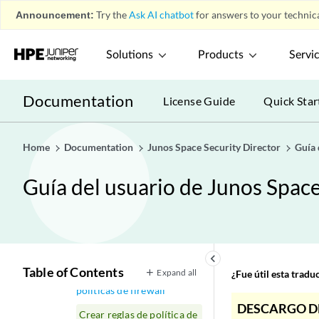
Announcement:
Junos Space Security Director
Try the
Ask AI chatbot
for answers to your technica
play_arrow
Panel de control
play_arrow
Solutions
Products
Servi
Monitorear
play_arrow
Dispositivos
play_arrow
Documentation
License Guide
Quick Star
Configurar
play_arrow
Política de firewall: políticas
play_arrow
estándar
Home
Documentation
Junos Space Security Director
Guía 
Descripción general de las
políticas de firewall
Guía del usuario de Junos Space
Descripción general de
pedidos de políticas
Creación de políticas de
firewall
keyboard_arrow_left
Table of Contents
Expand all
¿Fue útil esta trad
Mejores prácticas de
políticas de firewall
DESCARGO D
Crear reglas de política de