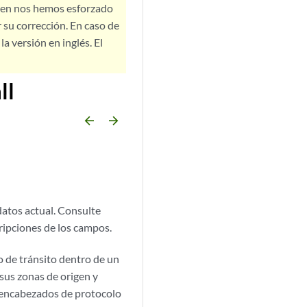
bien nos hemos esforzado
 su corrección. En caso de
a versión en inglés. El
ll
arrow_backward
arrow_forward
datos actual. Consulte
ripciones de los campos.
co de tránsito dentro de un
 sus zonas de origen y
us encabezados de protocolo