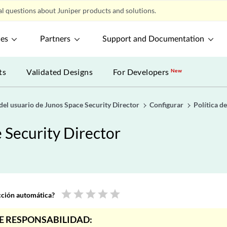
l questions about Juniper products and solutions.
ces
Partners
Support and Documentation
ts
Validated Designs
For Developers
New
del usuario de Junos Space Security Director
Configurar
Política de
 Security Director
star
star
star
star
star
ucción automática?
E RESPONSABILIDAD: