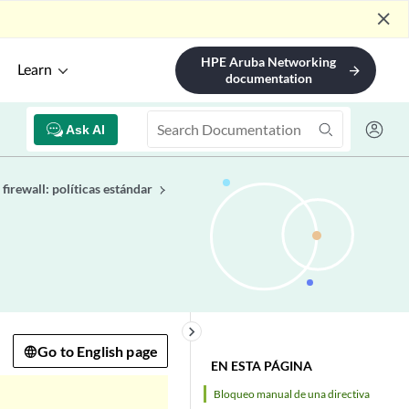
close
HPE Aruba Networking
Learn
arrow_forward
documentation
Ask AI
 firewall: políticas estándar
keyboard_arrow_right
Go to English page
EN ESTA PÁGINA
Bloqueo manual de una directiva