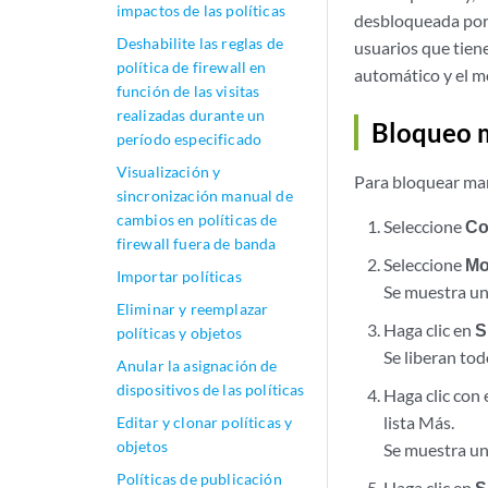
impactos de las políticas
desbloqueada por 
Deshabilite las reglas de
usuarios que tien
política de firewall en
automático y el 
función de las visitas
realizadas durante un
Bloqueo m
período especificado
Visualización y
Para bloquear man
sincronización manual de
cambios en políticas de
Seleccione
Co
firewall fuera de banda
Seleccione
Mo
Importar políticas
Se muestra un
Eliminar y reemplazar
Haga clic en
S
políticas y objetos
Se liberan tod
Anular la asignación de
dispositivos de las políticas
Haga clic con 
lista Más.
Editar y clonar políticas y
objetos
Se muestra un
Políticas de publicación
Haga clic en
S