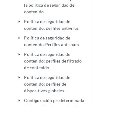
la política de seguridad de
contenido
Política de seguridad de
play_arrow
contenido: perfiles antivirus
Política de seguridad de
play_arrow
contenido-Perfiles antispam
Política de seguridad de
play_arrow
contenido: perfiles de filtrado
de contenido
Política de seguridad de
play_arrow
contenido: perfiles de
dispositivos globales
Configuración predeterminada
play_arrow
de la política de seguridad de
contenido
Patrones de URL de políticas de
play_arrow
seguridad de contenido