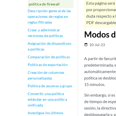
Esta página será
política de firewall
por proporcionar
Descripción general de las
duda respecto a l
operaciones de reglas en
reglas filtradas
PDF descargable 
Crear y administrar
Modos de
versiones de políticas
Asignación de dispositivos
10-Jul-23
date_range
a políticas
Comparación de políticas
A partir de Secur
Políticas de exportación
predeterminada, e
automáticamente cu
Creación de columnas
política se desbl
personalizadas
15 minutos.
Política de ascenso a grupo
Convertir una política
Sin embargo, si e
estándar en una política
de tiempo de espe
unificada
sesión, la direct
Investigue los últimos
desbloquearla y, a