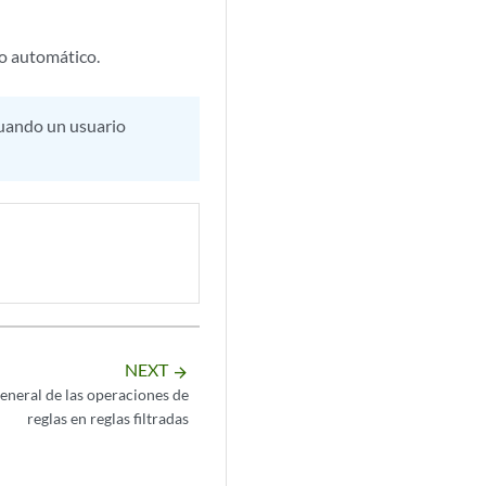
do automático.
cuando un usuario
NEXT
arrow_forward
eneral de las operaciones de
reglas en reglas filtradas