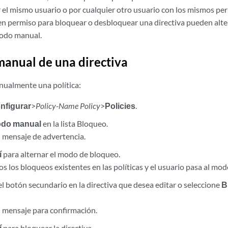
el mismo usuario o por cualquier otro usuario con los mismos pe
en permiso para bloquear o desbloquear una directiva pueden alte
modo manual.
anual de una directiva
ualmente una política:
nfigurar
>
Policy-Name Policy
>
Policies
.
do manual
en la lista Bloqueo.
 mensaje de advertencia.
í
para alternar el modo de bloqueo.
os los bloqueos existentes en las políticas y el usuario pasa al mo
el botón secundario en la directiva que desea editar o seleccione
B
 mensaje para confirmación.
í
para bloquear la directiva.