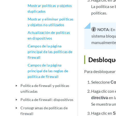
Mostrar políticas y objetos
La política se
duplicados
políticas.
Mostrar y eliminar políticas
y objetos no utilizados
NOTA:
En 
Actualización de políticas
sistema bloqu
en dispositivos
manualmente la
Campos de la página
principal de las políticas de
firewall
Desbloque
Campos de la página
principal de las reglas de
Para desbloquear
política de firewall
Seleccione
Co
Política de firewall y políticas
play_arrow
Haga clic con
unificadas
directiva
en l
Política de firewall: dispositivos
play_arrow
Se muestra un
Cronogramas de políticas de
play_arrow
Haga clic en
S
firewall