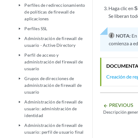
Perfiles de redireccionamiento
play_arrow
Haga clic en
S
de políticas de firewall de
Se liberan tod
aplicaciones
Perfiles SSL
play_arrow
NOTA:
En
Administración de firewall de
play_arrow
comienza a edi
usuario - Active Directory
Perfil de acceso y
play_arrow
administración del firewall de
DOCUMENTA
usuario
Creación de reg
Grupos de direcciones de
play_arrow
administración de firewall de
usuario
Administración de firewall de
play_arrow
PREVIOUS
arrow_backward
usuario: administración de
Descripción genera
identidad
Administración de firewall de
play_arrow
usuario: perfil de usuario final