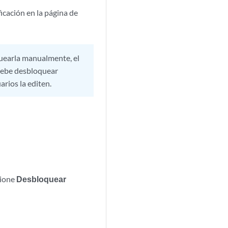
ficación en la página de
oquearla manualmente, el
 debe desbloquear
arios la editen.
cione
Desbloquear