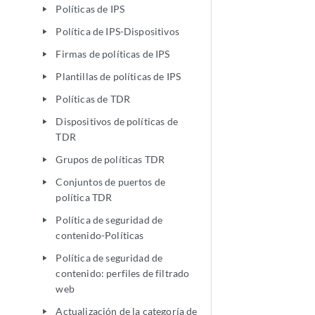
Políticas de IPS
play_arrow
Política de IPS-Dispositivos
play_arrow
Firmas de políticas de IPS
play_arrow
Plantillas de políticas de IPS
play_arrow
Políticas de TDR
play_arrow
Dispositivos de políticas de
play_arrow
TDR
Grupos de políticas TDR
play_arrow
Conjuntos de puertos de
play_arrow
política TDR
Política de seguridad de
play_arrow
contenido-Políticas
Política de seguridad de
play_arrow
contenido: perfiles de filtrado
web
Actualización de la categoría de
play_arrow