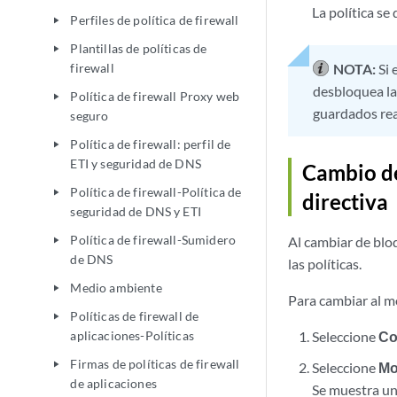
La política se
Perfiles de política de firewall
play_arrow
Plantillas de políticas de
play_arrow
firewall
NOTA:
Si
desbloquea la
Política de firewall Proxy web
play_arrow
guardados rea
seguro
Política de firewall: perfil de
play_arrow
ETI y seguridad de DNS
Cambio de
Política de firewall-Política de
play_arrow
directiva
seguridad de DNS y ETI
Política de firewall-Sumidero
Al cambiar de blo
play_arrow
de DNS
las políticas.
Medio ambiente
play_arrow
Para cambiar al 
Políticas de firewall de
play_arrow
aplicaciones-Políticas
Seleccione
Co
Firmas de políticas de firewall
play_arrow
Seleccione
Mo
de aplicaciones
Se muestra un