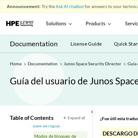
Dispositivos
play_arrow
Announcement:
Try the
Ask AI chatbot
for answers to your technica
Configurar
play_arrow
Política de firewall: políticas
Solutions
Products
Servi
play_arrow
estándar
Descripción general de las
Documentation
License Guide
Quick Star
políticas de firewall
Descripción general de
pedidos de políticas
Home
Documentation
Junos Space Security Director
Guía 
Creación de políticas de
firewall
Guía del usuario de Junos Space
Mejores prácticas de
políticas de firewall
Crear reglas de política de
firewall
keyboard_arrow_left
Table of Contents
Expand all
¿Fue útil esta trad
Descripción general de la
base de reglas
DESCARGO D
Modos de bloqueo de