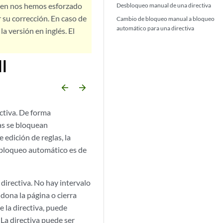
bien nos hemos esforzado
Desbloqueo manual de una directiva
 su corrección. En caso de
Cambio de bloqueo manual a bloqueo
automático para una directiva
a versión en inglés. El
l
arrow_backward
arrow_forward
ctiva. De forma
as se bloquean
edición de reglas, la
 bloqueo automático es de
directiva. No hay intervalo
dona la página o cierra
 la directiva, puede
 La directiva puede ser