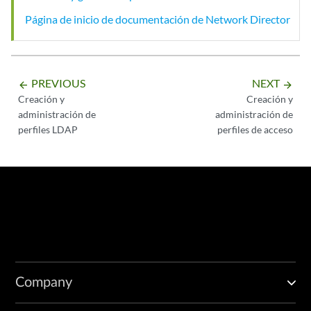
Página de inicio de documentación de Network Director
PREVIOUS
NEXT
arrow_backward
arrow_forward
Creación y
Creación y
administración de
administración de
perfiles LDAP
perfiles de acceso
Company