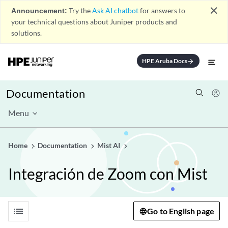
close
Announcement:
Try the
Ask AI chatbot
for answers to
your technical questions about Juniper products and
solutions.
HPE Aruba Docs
arrow_forward
Documentation
Menu
Home
Documentation
Mist AI
Integración de Zoom con Mist
list
Go to English page