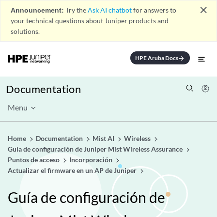
close
Announcement:
Try the
Ask AI chatbot
for answers to
your technical questions about Juniper products and
solutions.
HPE Aruba Docs
arrow_forward
Documentation
Menu
Home
Documentation
Mist AI
Wireless
Guía de configuración de Juniper Mist Wireless Assurance
Puntos de acceso
Incorporación
Actualizar el firmware en un AP de Juniper
Guía de configuración de