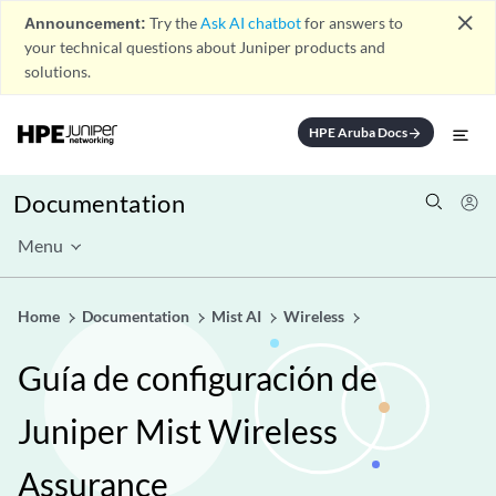
close
Announcement:
Try the
Ask AI chatbot
for answers to
your technical questions about Juniper products and
solutions.
HPE Aruba Docs
arrow_forward
Documentation
Menu
Home
Documentation
Mist AI
Wireless
Guía de configuración de
Juniper Mist Wireless
Assurance