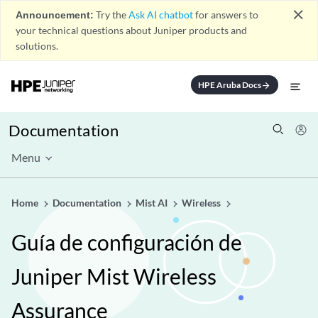
close
Announcement:
Try the
Ask AI chatbot
for answers to
your technical questions about Juniper products and
solutions.
HPE Aruba Docs
arrow_forward
Documentation
Menu
Home
Documentation
Mist AI
Wireless
Guía de configuración de
Juniper Mist Wireless
Assurance