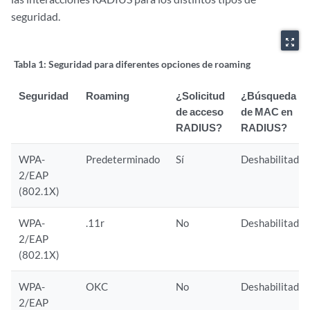
seguridad.
zoom_out_map
Tabla 1:
Seguridad para diferentes opciones de roaming
Seguridad
Roaming
¿Solicitud
¿Búsqueda
de acceso
de MAC en
RADIUS?
RADIUS?
WPA-
Predeterminado
Sí
Deshabilitado
2/EAP
(802.1X)
WPA-
.11r
No
Deshabilitado
2/EAP
(802.1X)
WPA-
OKC
No
Deshabilitado
2/EAP