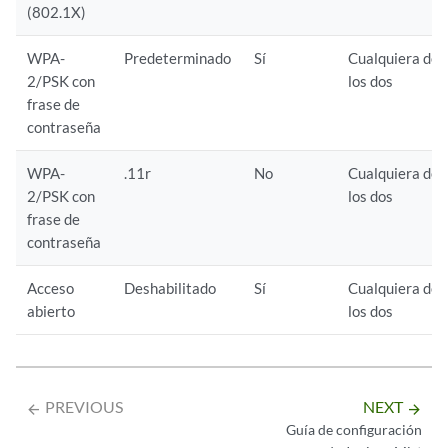
(802.1X)
WPA-
Predeterminado
Sí
Cualquiera de
2/PSK con
los dos
frase de
contraseña
WPA-
.11r
No
Cualquiera de
2/PSK con
los dos
frase de
contraseña
Acceso
Deshabilitado
Sí
Cualquiera de
abierto
los dos
PREVIOUS
NEXT
arrow_backward
arrow_forward
Guía de configuración