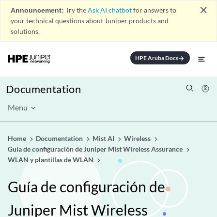
close
Announcement:
Try the
Ask AI chatbot
for answers to
your technical questions about Juniper products and
solutions.
HPE Aruba Docs
arrow_forward
Documentation
Menu
Home
Documentation
Mist AI
Wireless
Guía de configuración de Juniper Mist Wireless Assurance
WLAN y plantillas de WLAN
Guía de configuración de
Juniper Mist Wireless