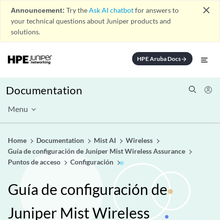
close
Announcement:
Try the
Ask AI chatbot
for answers to
your technical questions about Juniper products and
solutions.
HPE Aruba Docs
arrow_forward
Documentation
Menu
Home
Documentation
Mist AI
Wireless
Guía de configuración de Juniper Mist Wireless Assurance
Puntos de acceso
Configuración
Guía de configuración de
Juniper Mist Wireless