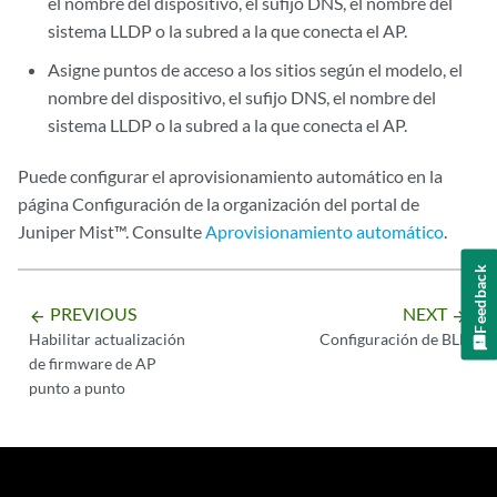
el nombre del dispositivo, el sufijo DNS, el nombre del
sistema LLDP o la subred a la que conecta el AP.
Asigne puntos de acceso a los sitios según el modelo, el
nombre del dispositivo, el sufijo DNS, el nombre del
sistema LLDP o la subred a la que conecta el AP.
Puede configurar el aprovisionamiento automático en la
página Configuración de la organización del portal de
Juniper Mist™. Consulte
Aprovisionamiento automático
.
Feedback
PREVIOUS
NEXT
arrow_backward
arrow_forward
Habilitar actualización
Configuración de BLE
de firmware de AP
punto a punto