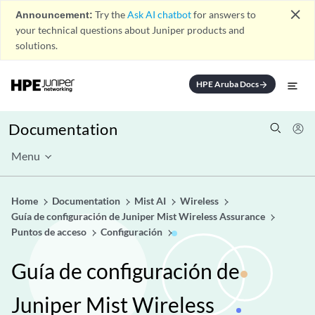
close
Announcement:
Try the
Ask AI chatbot
for answers to
your technical questions about Juniper products and
solutions.
HPE Aruba Docs
arrow_forward
Documentation
Menu
Home
Documentation
Mist AI
Wireless
Guía de configuración de Juniper Mist Wireless Assurance
Puntos de acceso
Configuración
Guía de configuración de
Juniper Mist Wireless