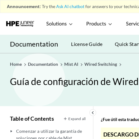
Announcement:
Try the
Ask AI chatbot
for answers to your technica
Solutions
Products
Servi
Documentation
License Guide
Quick Star
Home
Documentation
Mist AI
Wired Switching
Guía de configuración de Wired
keyboard_arrow_left
Table of Contents
Expand all
¿Fue útil esta trad
Comenzar a utilizar la garantía de
play_arrow
DESCARGO D
soluciones por cable de Mist