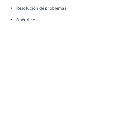
Resolución de problemas
play_arrow
Apéndice
play_arrow