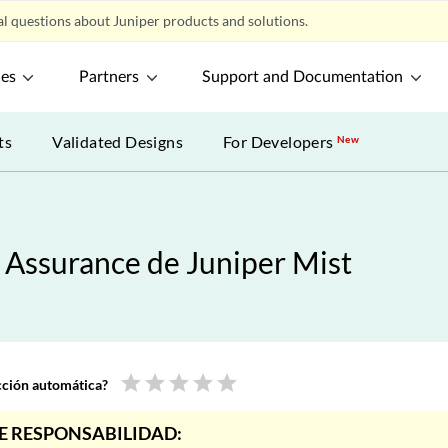
l questions about Juniper products and solutions.
ces
Partners
Support and Documentation
ts
Validated Designs
For Developers
New
 Assurance de Juniper Mist
star
star
star
star
star
ucción automática?
E RESPONSABILIDAD: