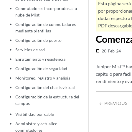
Esta página será
Conmutadores incorporados a la
play_arrow
por proporcionar
nube de Mist
duda respecto a l
Configuración de conmutadores
play_arrow
PDF descargable 
mediante plantillas
Comenz
Configuración de puerto
play_arrow
Servicios de red
play_arrow
20-Feb-24
date_range
Enrutamiento y resistencia
play_arrow
Juniper Mist™ hace
Configuración de seguridad
play_arrow
capítulo para faci
Monitoreo, registro y análisis
play_arrow
rendimiento y eval
Configuración del chasis virtual
play_arrow
Configuración de la estructura del
play_arrow
PREVIOUS
campus
arrow_backward
Visibilidad por cable
play_arrow
Administre y actualice
play_arrow
conmutadores