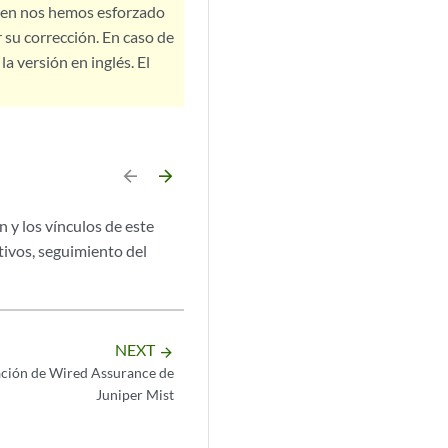
bien nos hemos esforzado
 su corrección. En caso de
a versión en inglés. El
arrow_backward
arrow_forward
 y los vínculos de este
tivos, seguimiento del
NEXT
arrow_forward
ación de Wired Assurance de
Juniper Mist