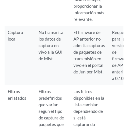
proporcionar la
información más
relevante.
Captura
No transmita
El firmware de
Requeri
local
los datos de
AP anterior no
para las
captura en
admitía capturas
version
vivo a la GUI
de paquetes de
de
de Mist.
transmisión en
firmwar
vivo en el portal
de AP
de Juniper Mist.
anterior
a 0.10.x
Filtros
Filtros
Los filtros
–
enlatados
predefinidos
disponibles en la
que varían
lista cambian
según el tipo
dependiendo de
de captura de
si está
paquetes que
capturando