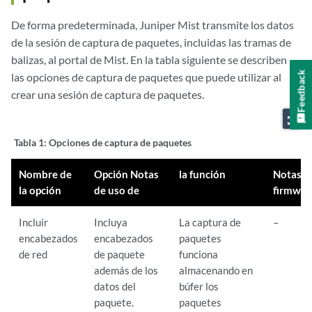
De forma predeterminada, Juniper Mist transmite los datos
de la sesión de captura de paquetes, incluidas las tramas de
balizas, al portal de Mist. En la tabla siguiente se describen
Feedback
las opciones de captura de paquetes que puede utilizar al
crear una sesión de captura de paquetes.
zoom_out_map
Tabla 1:
Opciones de captura de paquetes
Nombre de
Opción Notas
la función
Notas d
la opción
de uso de
firmwar
Incluir
Incluya
La captura de
–
encabezados
encabezados
paquetes
de red
de paquete
funciona
además de los
almacenando en
datos del
búfer los
paquete.
paquetes