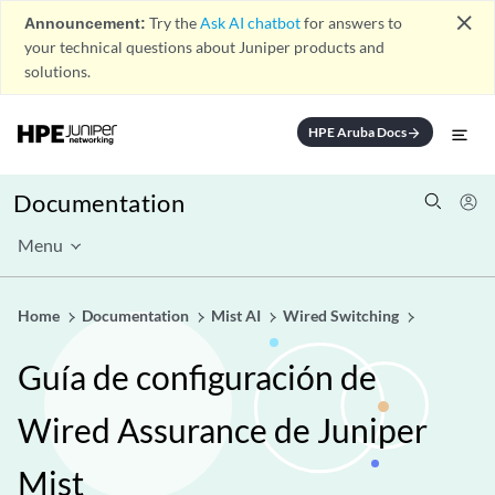
close
Announcement:
Try the
Ask AI chatbot
for answers to
your technical questions about Juniper products and
solutions.
HPE Aruba Docs
arrow_forward
Documentation
Menu
Home
Documentation
Mist AI
Wired Switching
Guía de configuración de
Wired Assurance de Juniper
Mist