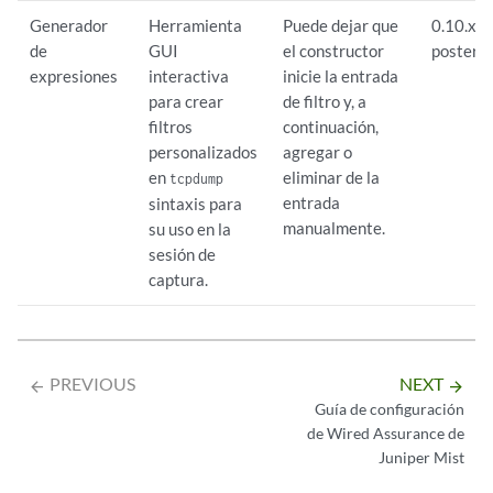
Generador
Herramienta
Puede dejar que
0.10.x o
de
GUI
el constructor
posterio
expresiones
interactiva
inicie la entrada
para crear
de filtro y, a
filtros
continuación,
personalizados
agregar o
en
eliminar de la
tcpdump
entrada
sintaxis para
manualmente.
su uso en la
sesión de
captura.
PREVIOUS
NEXT
arrow_backward
arrow_forward
Guía de configuración
de Wired Assurance de
Juniper Mist