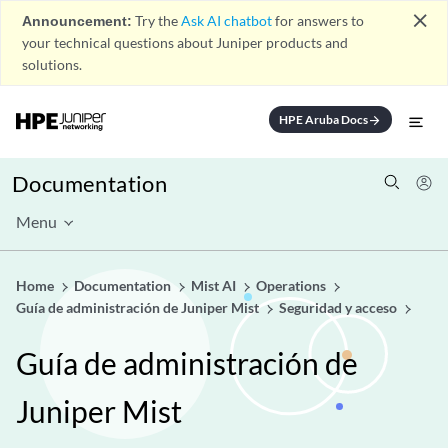
close
Announcement:
Try the
Ask AI chatbot
for answers to
your technical questions about Juniper products and
solutions.
HPE Aruba Docs
arrow_forward
Documentation
Menu
Home
Documentation
Mist AI
Operations
Guía de administración de Juniper Mist
Seguridad y acceso
Guía de administración de
Juniper Mist