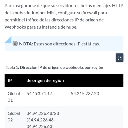
Para asegurarse de que su servidor recibe los mensajes HTTP
de la nube de Juniper Mist, configure su firewall para
permitir el tráfico de las direcciones IP de origen de
Webhooks para su instancia de nube.
NOTA:
Estas son direcciones IP estáticas.
zoom_out_map
Tabla 1:
Dirección IP de origen de webhooks por región
IP
de origen de región
Global
54.193.71.17
54.215.237.20
01
Global
34.94.226.48/28
02
(34.94.226.48 -
34.94.226.63)