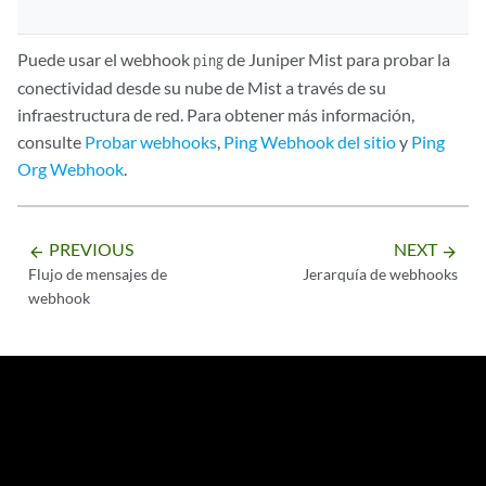
Puede usar el webhook
de Juniper Mist para probar la
ping
conectividad desde su nube de Mist a través de su
infraestructura de red. Para obtener más información,
consulte
Probar webhooks
,
Ping Webhook del sitio
y
Ping
Org Webhook
.
PREVIOUS
NEXT
arrow_backward
arrow_forward
Flujo de mensajes de
Jerarquía de webhooks
webhook