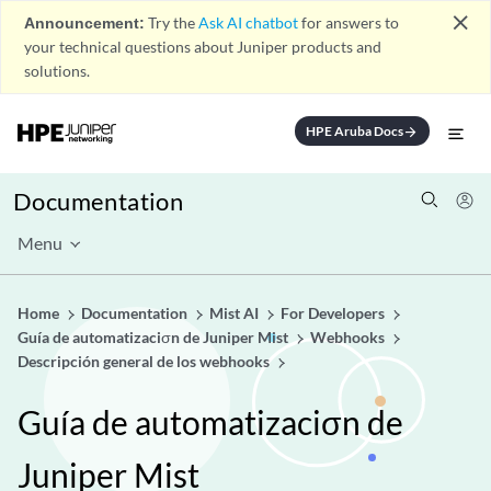
close
Announcement:
Try the
Ask AI chatbot
for answers to
your technical questions about Juniper products and
solutions.
HPE Aruba Docs
arrow_forward
Documentation
Menu
Home
Documentation
Mist AI
For Developers
Guía de automatizaciσn de Juniper Mist
Webhooks
Descripción general de los webhooks
Guía de automatizaciσn de
Juniper Mist