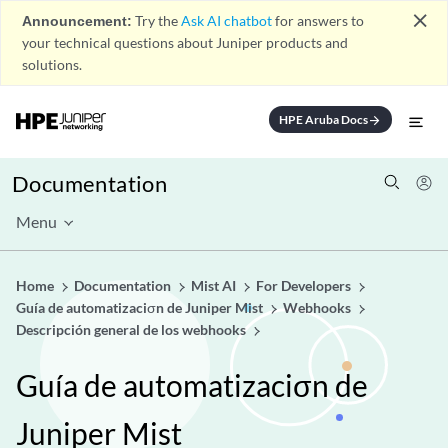
close
Announcement:
Try the
Ask AI chatbot
for answers to
your technical questions about Juniper products and
solutions.
HPE Aruba Docs
arrow_forward
Documentation
Menu
Home
Documentation
Mist AI
For Developers
Guía de automatizaciσn de Juniper Mist
Webhooks
Descripción general de los webhooks
Guía de automatizaciσn de
Juniper Mist