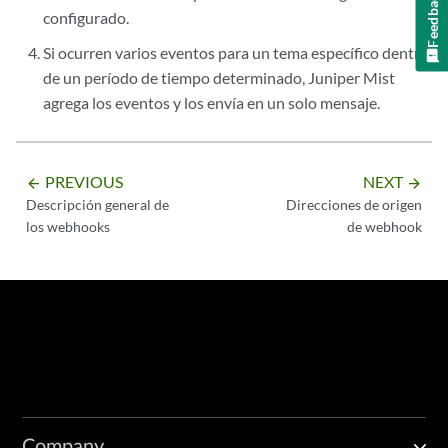
Feedback
configurado.
Si ocurren varios eventos para un tema específico dentro
de un período de tiempo determinado, Juniper Mist
agrega los eventos y los envía en un solo mensaje.
PREVIOUS
NEXT
arrow_backward
arrow_forward
Descripción general de
Direcciones de origen
los webhooks
de webhook
Company