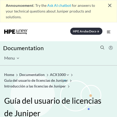
close
Announcement:
Try the
Ask AI chatbot
for answers to
your technical questions about Juniper products and
solutions.
HPE Aruba Docs
arrow_forward
Documentation
Menu
Home
Documentation
ACX1000
Guía del usuario de licencias de Juniper
Introducción a las licencias de Juniper
Guía del usuario de licencias
de Juniper