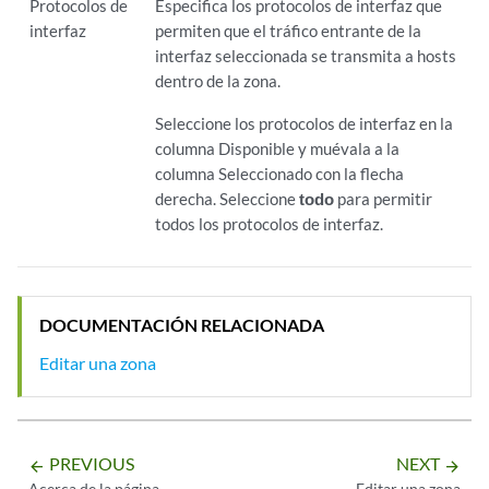
Protocolos de
Especifica los protocolos de interfaz que
interfaz
permiten que el tráfico entrante de la
interfaz seleccionada se transmita a hosts
dentro de la zona.
Seleccione los protocolos de interfaz en la
columna Disponible y muévala a la
columna Seleccionado con la flecha
derecha. Seleccione
todo
para permitir
todos los protocolos de interfaz.
DOCUMENTACIÓN RELACIONADA
Editar una zona
PREVIOUS
NEXT
arrow_backward
arrow_forward
Acerca de la página
Editar una zona