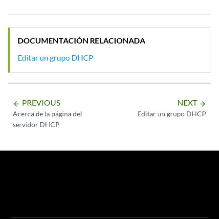
DOCUMENTACIÓN RELACIONADA
Editar un grupo DHCP
PREVIOUS
NEXT
arrow_backward
arrow_forward
Acerca de la página del
Editar un grupo DHCP
servidor DHCP