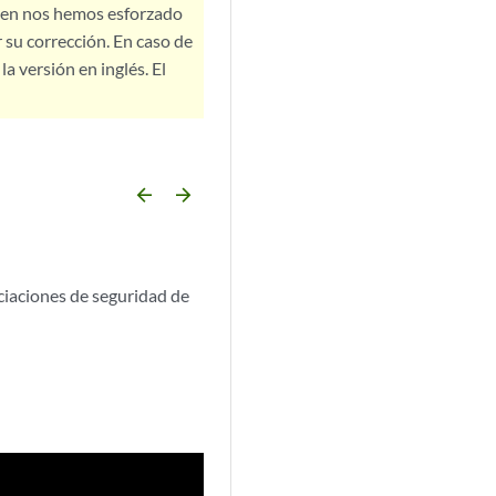
bien nos hemos esforzado
 su corrección. En caso de
a versión en inglés. El
arrow_backward
arrow_forward
ociaciones de seguridad de