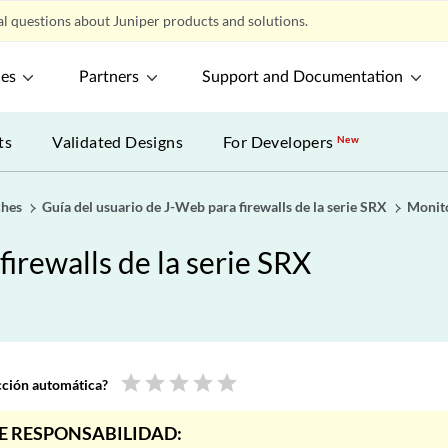
l questions about Juniper products and solutions.
ces
Partners
Support and Documentation
ts
Validated Designs
For Developers
New
ches
Guía del usuario de J-Web para firewalls de la serie SRX
Monit
irewalls de la serie SRX
star
star
star
star
star
ucción automática?
E RESPONSABILIDAD: