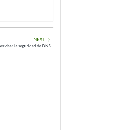
NEXT
arrow_forward
ervisar la seguridad de DNS