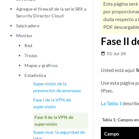
Esta página será
Agregue el firewall de la serie SRX a
play_arrow
por proporcionar
Security Director Cloud
duda respecto a l
Salpicadero
play_arrow
PDF descargable 
Monitor
play_arrow
Fase II 
Red
play_arrow
01-Jul-24
date_range
Trozas
play_arrow
Mapas y gráficos
play_arrow
Usted está aquí:
M
Estadística
play_arrow
Use esta página pa
Supervisión de la
IPsec.
prevención de amenazas
Fase I de la VPN de
La Tabla 1
describe
supervisión
Fase II de la VPN de
Tabla 1:
Campos en l
supervisión
Supervisar la seguridad de
Campo
DNS