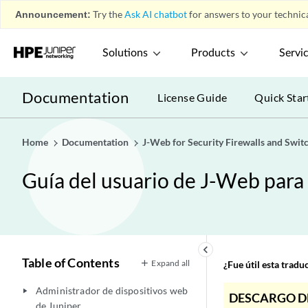
Announcement:
Try the
Ask AI chatbot
for answers to your technica
Solutions
Products
Servi
Documentation
License Guide
Quick Star
Home
Documentation
J-Web for Security Firewalls and Swit
Guía del usuario de J-Web para f
keyboard_arrow_left
Table of Contents
Expand all
¿Fue útil esta trad
Administrador de dispositivos web
play_arrow
DESCARGO D
de Juniper