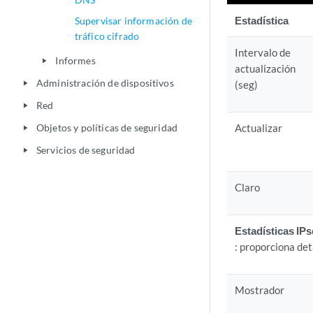
Estadística
Supervisar información de
tráfico cifrado
Intervalo de
Informes
play_arrow
actualización
Administración de dispositivos
(seg)
play_arrow
Red
play_arrow
Objetos y políticas de seguridad
Actualizar
play_arrow
Servicios de seguridad
play_arrow
Claro
Estadísticas IP
: proporciona det
Mostrador