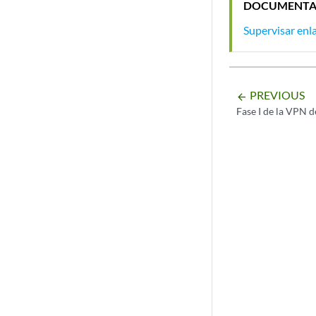
DOCUMENTA
Supervisar enl
PREVIOUS
arrow_backward
Fase I de la VPN d