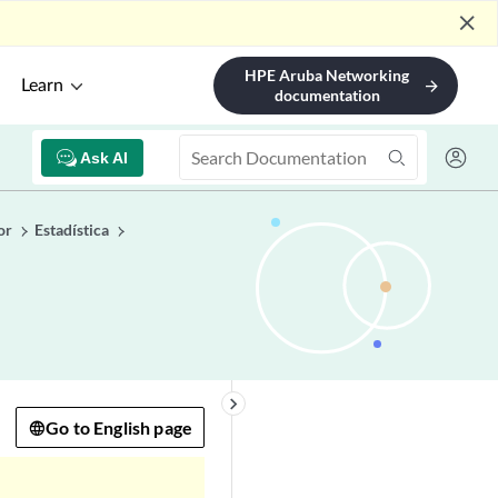
close
HPE Aruba Networking
Learn
arrow_forward
documentation
Ask AI
or
Estadística
keyboard_arrow_right
Go to English page