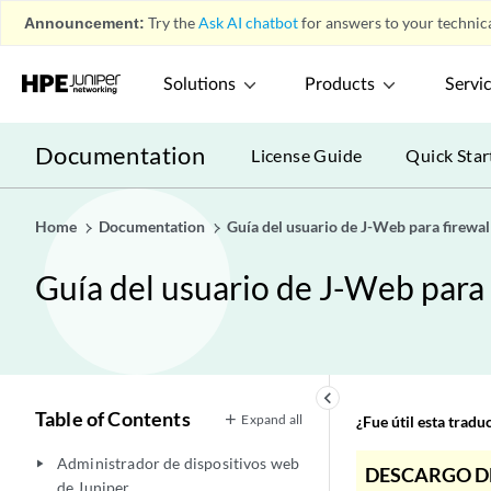
Announcement:
Try the
Ask AI chatbot
for answers to your technica
Solutions
Products
Servi
Documentation
License Guide
Quick Star
Home
Documentation
Guía del usuario de J-Web para firewall
Guía del usuario de J-Web para f
keyboard_arrow_left
Table of Contents
Expand all
¿Fue útil esta trad
Administrador de dispositivos web
play_arrow
DESCARGO D
de Juniper