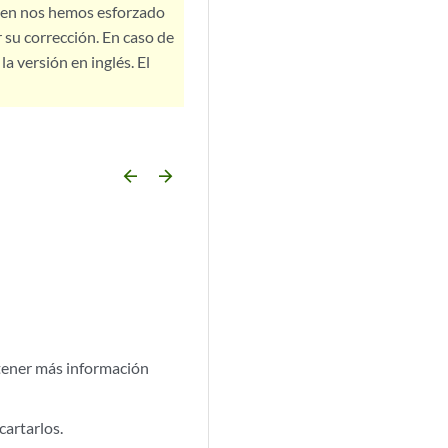
bien nos hemos esforzado
 su corrección. En caso de
a versión en inglés. El
arrow_backward
arrow_forward
btener más información
cartarlos.