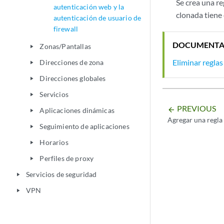
Se crea una re
autenticación web y la
clonada tiene 
autenticación de usuario de
firewall
DOCUMENTA
Zonas/Pantallas
play_arrow
Eliminar reglas
Direcciones de zona
play_arrow
Direcciones globales
play_arrow
Servicios
play_arrow
PREVIOUS
arrow_backward
Aplicaciones dinámicas
play_arrow
Agregar una regla
Seguimiento de aplicaciones
play_arrow
Horarios
play_arrow
Perfiles de proxy
play_arrow
Servicios de seguridad
play_arrow
VPN
play_arrow