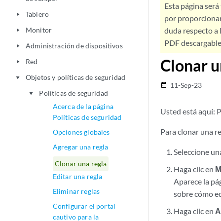
Esta página será
Tablero
play_arrow
por proporcionar
Monitor
duda respecto a l
play_arrow
PDF descargable 
Administración de dispositivos
play_arrow
Clonar u
Red
play_arrow
Objetos y políticas de seguridad
play_arrow
11-Sep-23
date_range
Políticas de seguridad
play_arrow
Acerca de la página
Usted está aquí: P
Políticas de seguridad
Para clonar una re
Opciones globales
Agregar una regla
Seleccione una
Clonar una regla
Haga clic en
M
Editar una regla
Aparece la pá
Eliminar reglas
sobre cómo ed
Configurar el portal
Haga clic en
A
cautivo para la