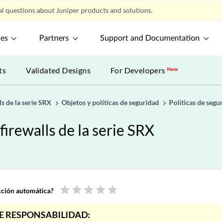
l questions about Juniper products and solutions.
ces
Partners
Support and Documentation
ts
Validated Designs
For Developers
New
s de la serie SRX
Objetos y políticas de seguridad
Políticas de segu
irewalls de la serie SRX
star
star
star
star
star
ucción automática?
E RESPONSABILIDAD: