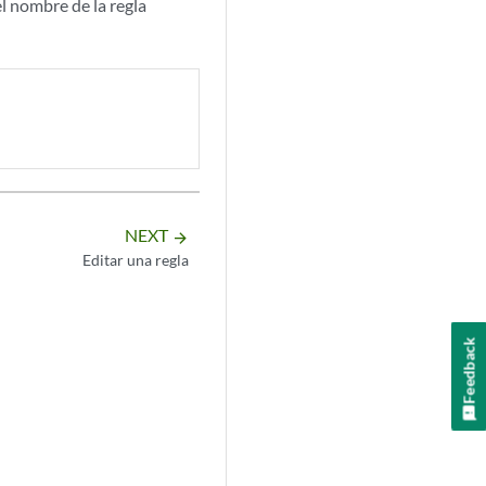
l nombre de la regla
NEXT
arrow_forward
Editar una regla
Feedback