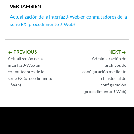
VER TAMBIÉN
Actualización de la interfaz J-Web en conmutadores de la
serie EX (procedimiento J-Web)
PREVIOUS
NEXT
arrow_backward
arrow_forward
Actualización de la
Administración de
interfaz J-Web en
archivos de
conmutadores de la
configuración mediante
serie EX (procedimiento
el historial de
J-Web)
configuración
(procedimiento J-Web)