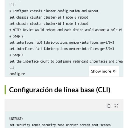
cli

# Configure chassis cluster configuration and Reboot

set chassis cluster cluster-id 1 node 0 reboot

set chassis cluster cluster-id 1 node 1 reboot

# NOTE: Device would reboot and each device would assume a role eithe
# Step 2:

set interfaces fab0 fabric-options member-interfaces ge-0/0/3

set interfaces fab1 fabric-options member-interfaces ge-5/0/3

# Step 3:

Set the interface count to configure redundant interfaces and create 
cli

Show
more
configure

set chassis cluster reth-count 5

set interfaces reth0 redundant-ether-options redundancy-group 1

Configuración de línea base (CLI)
set interfaces reth1 redundant-ether-options redundancy-group 1

set interfaces reth2 redundant-ether-options redundancy-group 1

set interfaces reth3 redundant-ether-options redundancy-group 1

content_copy
zoom_out_map
set interfaces reth4 redundant-ether-options redundancy-group 1

# Node 0 configuration

UNTRUST:

set interfaces ge-0/0/0 gigether-options redundant-parent reth0

set security zones security-zone untrust screen root-screen
