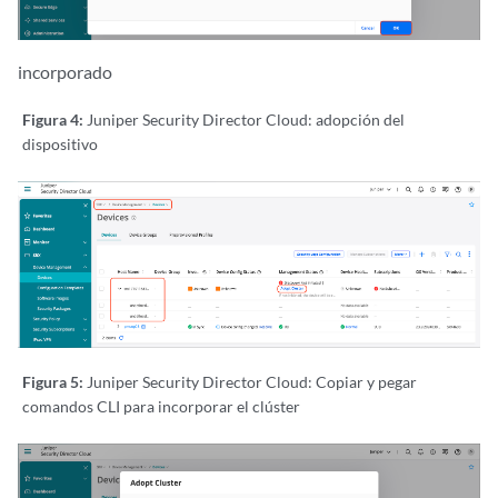
set system services web-management limits debug-level 9

set system services web-management session idle-timeout 1440

DNS SERVER:

incorporado
set system name-server 8.8.8.8
Figura 4:
Juniper Security Director Cloud: adopción del
dispositivo
Figura 5:
Juniper Security Director Cloud: Copiar y pegar
comandos CLI para incorporar el clúster