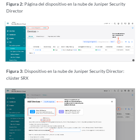
set security policies from-zone trust to-zone services policy t2s-all
Figura 2:
Página del dispositivo en la nube de Juniper Security
set security policies from-zone trust to-zone services policy t2s-all
Director
set security policies from-zone trust to-zone services policy t2s-all
set security policies from-zone trust to-zone services policy t2s-all
set security policies from-zone trust to-zone services policy t2s-all
set security policies from-zone trust to-zone services policy t2s-all
Security Policies between untrust to services:

set security policies from-zone untrust to-zone services policy u2s-p
set security policies from-zone untrust to-zone services policy u2s-p
set security policies from-zone untrust to-zone services policy u2s-p
set security policies from-zone untrust to-zone services policy u2s-p
Figura 3:
Dispositivo en la nube de Juniper Security Director:
set security policies from-zone untrust to-zone services policy u2s-p
clúster SRX
set security policies from-zone untrust to-zone services policy u2s-p
set security policies from-zone untrust to-zone services policy u2s-p
set security policies from-zone untrust to-zone services policy u2s-p
NETCONF SERVICE:

set system services ssh sftp-server

set system services rlogin

set system services netconf ssh

set system services netconf rfc-compliant

set system services web-management https system-generated-certificate
