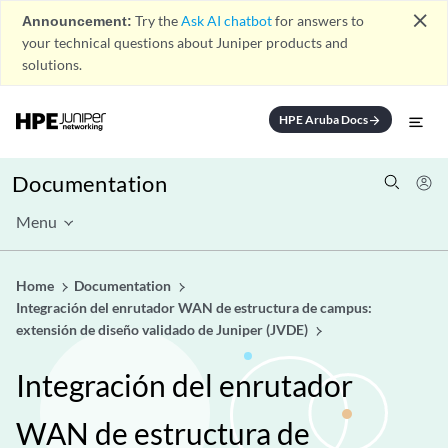
close
Announcement:
Try the
Ask AI chatbot
for answers to
your technical questions about Juniper products and
solutions.
HPE Aruba Docs
arrow_forward
Documentation
Menu
Home
Documentation
Integración del enrutador WAN de estructura de campus:
extensión de diseño validado de Juniper (JVDE)
Integración del enrutador
WAN de estructura de