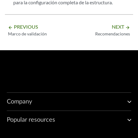
para la configuración completa de la estructura.
PREVIOUS
NEXT
arrow_backward
arrow_forward
Marco de validación
Recomendaciones
Company
Popular resources