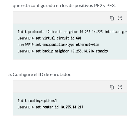
que está configurado en los dispositivos PE2 y PE3.
content_copy
zoom_out_map
[edit protocols l2circuit neighbor 10.255.14.225 interface ge-2/0
user@PE1# 
set virtual-circuit-id 601
user@PE1# 
set encapsulation-type ethernet-vlan
user@PE1# 
set backup-neighbor 10.255.14.216 standby
Configure el ID de enrutador.
content_copy
zoom_out_map
[edit routing-options]

user@PE1# 
set router-id 10.255.14.217