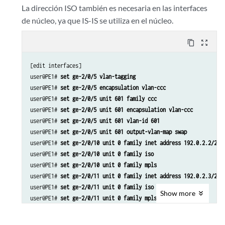
La dirección ISO también es necesaria en las interfaces
de núcleo, ya que IS-IS se utiliza en el núcleo.
content_copy
zoom_out_map
[edit interfaces]

user@PE1# 
set ge-2/0/5 vlan-tagging
user@PE1# 
set ge-2/0/5 encapsulation vlan-ccc
user@PE1# 
set ge-2/0/5 unit 601 family ccc
user@PE1# 
set ge-2/0/5 unit 601 encapsulation vlan-ccc
user@PE1# 
set ge-2/0/5 unit 601 vlan-id 601
user@PE1# 
set ge-2/0/5 unit 601 output-vlan-map swap
user@PE1# 
set ge-2/0/10 unit 0 family inet address 192.0.2.2/24
user@PE1# 
set ge-2/0/10 unit 0 family iso
user@PE1# 
set ge-2/0/10 unit 0 family mpls
user@PE1# 
set ge-2/0/11 unit 0 family inet address 192.0.2.3/24
user@PE1# 
set ge-2/0/11 unit 0 family iso
Show
more
user@PE1# 
set ge-2/0/11 unit 0 family mpls
user@PE1# 
set lo0 unit 0 family inet address 10.255.14.217/32
user@PE1# 
set lo0 unit 0 family iso address 49.0001.0102.5501.42