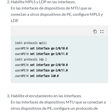
Habilite MPLS y LDP en las interfaces.
En las interfaces de dispositivos de MTU que se
conectan a otros dispositivos de PE, configure MPLS y
LDP.
content_copy
zoom_out_map
[edit protocols mpls]

user@PE1# 
set interface ge-2/0/10.0
user@PE1# 
set interface ge-2/0/11.0
[edit protocols ldp ]

user@PE1# 
set interface ge-2/0/10.0
user@PE1# 
set interface ge-2/0/11.0
user@PE1# 
set interface lo0.0
Habilite el enrutamiento en las interfaces.
En las interfaces de dispositivos MTU que se conectan a
otros dispositivos de PE, configure un protocolo de