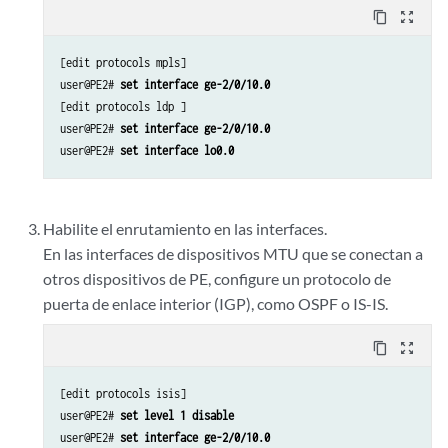
content_copy
zoom_out_map
[edit protocols mpls]

user@PE2# 
set interface ge-2/0/10.0
[edit protocols ldp ]

user@PE2# 
set interface ge-2/0/10.0
user@PE2# 
set interface lo0.0
Habilite el enrutamiento en las interfaces.
En las interfaces de dispositivos MTU que se conectan a
otros dispositivos de PE, configure un protocolo de
puerta de enlace interior (IGP), como OSPF o IS-IS.
content_copy
zoom_out_map
[edit protocols isis]

user@PE2# 
set level 1 disable
user@PE2# 
set interface ge-2/0/10.0