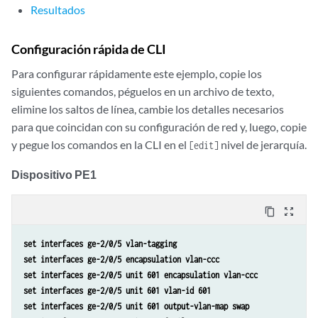
    Neighbor                  Type  St     Time last up          # Up 
Resultados
    10.255.14.217(vpls-id 601) rmt  
VM
Configuración rápida de CLI
Para configurar rápidamente este ejemplo, copie los
siguientes comandos, péguelos en un archivo de texto,
elimine los saltos de línea, cambie los detalles necesarios
para que coincidan con su configuración de red y, luego, copie
y pegue los comandos en la CLI en el
nivel de jerarquía.
[edit]
Dispositivo PE1
content_copy
zoom_out_map
set interfaces ge-2/0/5 vlan-tagging
set interfaces ge-2/0/5 encapsulation vlan-ccc
set interfaces ge-2/0/5 unit 601 encapsulation vlan-ccc
set interfaces ge-2/0/5 unit 601 vlan-id 601
set interfaces ge-2/0/5 unit 601 output-vlan-map swap