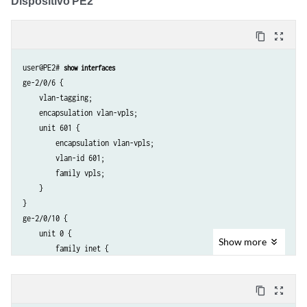
Dispositivo PE2
            backup-neighbor 10.255.14.216 {

                standby;

            }

content_copy
zoom_out_map
        }

    }

user@PE2# 
show interfaces
ge-2/0/6 {

    vlan-tagging;

    encapsulation vlan-vpls;

    unit 601 {

        encapsulation vlan-vpls;

        vlan-id 601;

        family vpls;

    }

}

ge-2/0/10 {

    unit 0 {

Show
more
        family inet {

            address 192.0.2.4/24;

        }

content_copy
zoom_out_map
        family iso;
