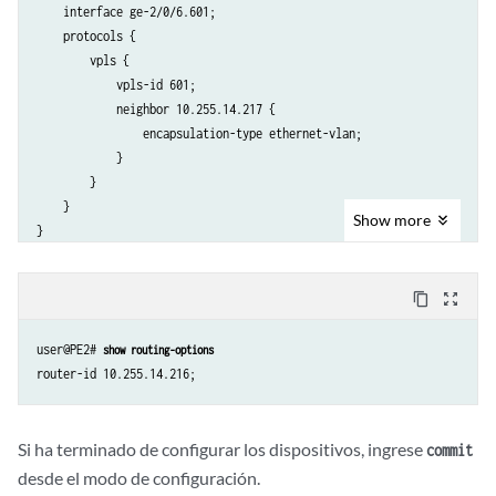
    interface ge-2/0/6.601;

    protocols {

        vpls {

            vpls-id 601;

            neighbor 10.255.14.217 {

                encapsulation-type ethernet-vlan;

            }

        }

    }

Show
more
content_copy
zoom_out_map
user@PE2# 
show routing-options
Si ha terminado de configurar los dispositivos, ingrese
commit
desde el modo de configuración.