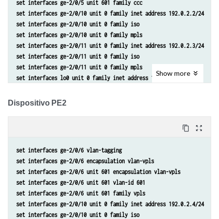
set interfaces ge-2/0/5 unit 601 family ccc
set interfaces ge-2/0/10 unit 0 family inet address 192.0.2.2/24
set interfaces ge-2/0/10 unit 0 family iso
set interfaces ge-2/0/10 unit 0 family mpls
set interfaces ge-2/0/11 unit 0 family inet address 192.0.2.3/24
set interfaces ge-2/0/11 unit 0 family iso
set interfaces ge-2/0/11 unit 0 family mpls
Show
more
set interfaces lo0 unit 0 family inet address 10.255.14.217/32
set interfaces lo0 unit 0 family iso address 49.0001.0102.5501.4217.0
set protocols mpls interface ge-2/0/10.0
Dispositivo PE2
set protocols mpls interface ge-2/0/11.0
set protocols isis level 1 disable
content_copy
zoom_out_map
set protocols isis interface ge-2/0/10.0
set protocols isis interface ge-2/0/11.0
set interfaces ge-2/0/6 vlan-tagging
set protocols isis interface lo0.0
set interfaces ge-2/0/6 encapsulation vlan-vpls
set protocols ldp interface ge-2/0/10.0
set interfaces ge-2/0/6 unit 601 encapsulation vlan-vpls
set protocols ldp interface ge-2/0/11.0
set interfaces ge-2/0/6 unit 601 vlan-id 601
set protocols ldp interface lo0.0
set interfaces ge-2/0/6 unit 601 family vpls
set protocols l2circuit neighbor 10.255.14.225 interface ge-2/0/5.601
set interfaces ge-2/0/10 unit 0 family inet address 192.0.2.4/24
set protocols l2circuit neighbor 10.255.14.225 interface ge-2/0/5.601
set interfaces ge-2/0/10 unit 0 family iso
set protocols l2circuit neighbor 10.255.14.225 interface ge-2/0/5.601