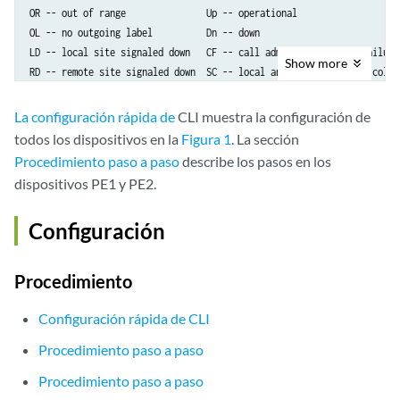
OR -- out of range               Up -- operational

OL -- no outgoing label          Dn -- down                      

LD -- local site signaled down   CF -- call admission control failure 
Show
more
RD -- remote site signaled down  SC -- local and remote site ID collis
LN -- local site not designated  LM -- local site ID not minimum desig
RN -- remote site not designated RM -- remote site ID not minimum desi
La configuración rápida de
CLI muestra la configuración de
XX -- unknown connection status  IL -- no incoming label

todos los dispositivos en la
Figura 1
. La sección
MM -- MTU mismatch               MI -- Mesh-Group ID not available

Procedimiento paso a paso
describe los pasos en los
BK -- Backup connection          ST -- Standby connection

dispositivos PE1 y PE2.
PF -- Profile parse failure      PB -- Profile busy

RS -- remote site standby        SN -- Static Neighbor

Configuración
VM -- VLAN ID mismatch
Procedimiento
Legend for interface status 

Up -- operational           

Configuración rápida de CLI
Dn -- down

Procedimiento paso a paso
Instance: customer

Procedimiento paso a paso
  VPLS-id: 601
