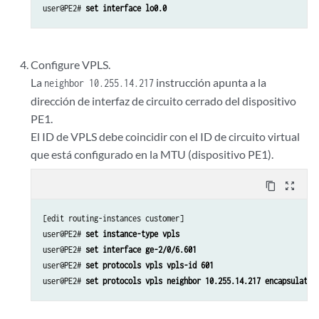
user@PE2# 
set interface lo0.0
Configure VPLS.
La
instrucción apunta a la
neighbor 10.255.14.217
dirección de interfaz de circuito cerrado del dispositivo
PE1.
El ID de VPLS debe coincidir con el ID de circuito virtual
que está configurado en la MTU (dispositivo PE1).
content_copy
zoom_out_map
[edit routing-instances customer]

user@PE2# 
set instance-type vpls
user@PE2# 
set interface ge-2/0/6.601
user@PE2# 
set protocols vpls vpls-id 601
user@PE2# 
set protocols vpls neighbor 10.255.14.217 encapsulatio