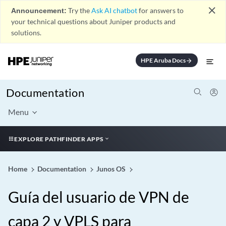
close
Announcement:
Try the
Ask AI chatbot
for answers to
your technical questions about Juniper products and
solutions.
HPE Aruba Docs
arrow_forward
Documentation
Menu
EXPLORE PATHFINDER APPS
Home
Documentation
Junos OS
Guía del usuario de VPN de
capa 2 y VPLS para