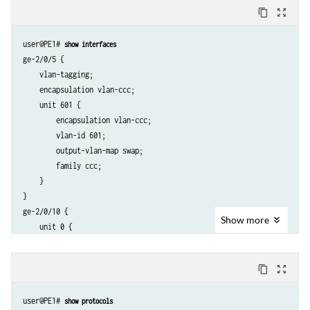
content_copy
zoom_out_map
user@PE1# 
show interfaces
ge-2/0/5 {

    vlan-tagging;

    encapsulation vlan-ccc;

    unit 601 {

        encapsulation vlan-ccc;

        vlan-id 601;

        output-vlan-map swap;

        family ccc;

    }

}

ge-2/0/10 {

Show
more
    unit 0 {

        family inet {

            address 192.0.2.2/24;

content_copy
zoom_out_map
        }

        family iso;

user@PE1# 
show protocols
        family mpls;
