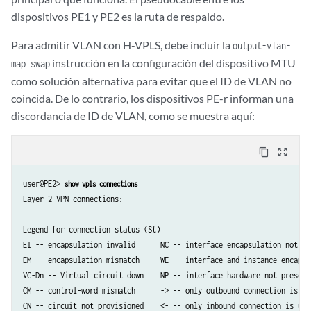
dispositivos PE1 y PE2 es la ruta de respaldo.
Para admitir VLAN con H-VPLS, debe incluir la
output-vlan-
instrucción en la configuración del dispositivo MTU
map swap
como solución alternativa para evitar que el ID de VLAN no
coincida. De lo contrario, los dispositivos PE-r informan una
discordancia de ID de VLAN, como se muestra aquí:
content_copy
zoom_out_map
user@PE2> 
show vpls connections
Layer-2 VPN connections:

Legend for connection status (St)   

EI -- encapsulation invalid      NC -- interface encapsulation not CCC
EM -- encapsulation mismatch     WE -- interface and instance encaps n
VC-Dn -- Virtual circuit down    NP -- interface hardware not present 
CM -- control-word mismatch      -> -- only outbound connection is up

CN -- circuit not provisioned    <- -- only inbound connection is up
