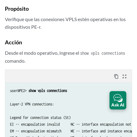
    Interface                 Type  St     Time last up          # Up 
    ge-2/0/5.601(vc 601)      rmt   ST 
Propósito
Verifique que las conexiones VPLS estén operativas en los
dispositivos PE-r.
Acción
Desde el modo operativo, ingrese el
show vpls connections
comando.
content_copy
zoom_out_map
user@PE2> 
show vpls connections
Layer-2 VPN connections:

Ask AI
Legend for connection status (St)   

EI -- encapsulation invalid      NC -- interface encapsulation not CCC
EM -- encapsulation mismatch     WE -- interface and instance encaps n