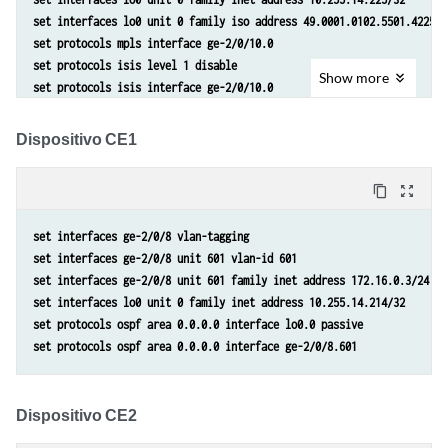
set interfaces lo0 unit 0 family iso address 49.0001.0102.5501.4225.0
set protocols mpls interface ge-2/0/10.0
set protocols isis level 1 disable
Show
more
set protocols isis interface ge-2/0/10.0
set protocols isis interface lo0.0
set protocols ldp interface ge-2/0/10.0
Dispositivo CE1
set protocols ldp interface lo0.0
set routing-instances customer instance-type vpls
content_copy
zoom_out_map
set routing-instances customer interface ge-2/1/3.601
set routing-instances customer protocols vpls vpls-id 601
set interfaces ge-2/0/8 vlan-tagging
set routing-instances customer protocols vpls neighbor 10.255.14.217 
set interfaces ge-2/0/8 unit 601 vlan-id 601
set routing-options router-id 10.255.14.225
set interfaces ge-2/0/8 unit 601 family inet address 172.16.0.3/24
set interfaces lo0 unit 0 family inet address 10.255.14.214/32
set protocols ospf area 0.0.0.0 interface lo0.0 passive
set protocols ospf area 0.0.0.0 interface ge-2/0/8.601
Dispositivo CE2