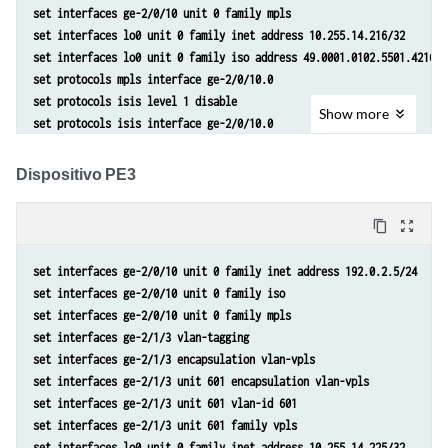
set interfaces ge-2/0/10 unit 0 family mpls
set routing-options router-id 10.255.14.217
set interfaces lo0 unit 0 family inet address 10.255.14.216/32
set interfaces lo0 unit 0 family iso address 49.0001.0102.5501.4216.0
set protocols mpls interface ge-2/0/10.0
set protocols isis level 1 disable
Show
more
set protocols isis interface ge-2/0/10.0
set protocols isis interface lo0.0
set protocols ldp interface ge-2/0/10.0
Dispositivo PE3
set protocols ldp interface lo0.0
set routing-instances customer instance-type vpls
content_copy
zoom_out_map
set routing-instances customer interface ge-2/0/6.601
set routing-instances customer protocols vpls vpls-id 601
set interfaces ge-2/0/10 unit 0 family inet address 192.0.2.5/24
set routing-instances customer protocols vpls neighbor 10.255.14.217 
set interfaces ge-2/0/10 unit 0 family iso
set routing-options router-id 10.255.14.216
set interfaces ge-2/0/10 unit 0 family mpls
set interfaces ge-2/1/3 vlan-tagging
set interfaces ge-2/1/3 encapsulation vlan-vpls
set interfaces ge-2/1/3 unit 601 encapsulation vlan-vpls
set interfaces ge-2/1/3 unit 601 vlan-id 601
set interfaces ge-2/1/3 unit 601 family vpls
set interfaces lo0 unit 0 family inet address 10.255.14.225/32