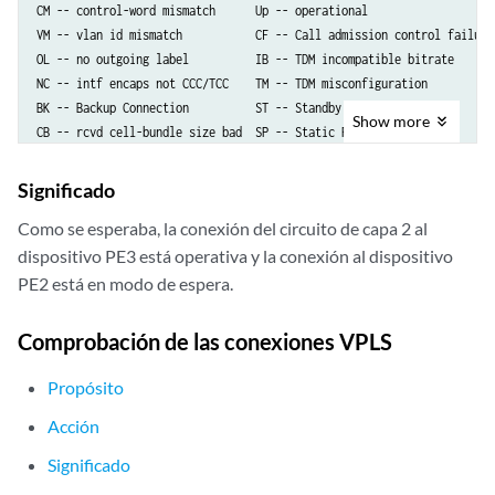
CM -- control-word mismatch      Up -- operational                

VM -- vlan id mismatch           CF -- Call admission control failure

OL -- no outgoing label          IB -- TDM incompatible bitrate 

NC -- intf encaps not CCC/TCC    TM -- TDM misconfiguration 

BK -- Backup Connection          ST -- Standby Connection

Show
more
CB -- rcvd cell-bundle size bad  SP -- Static Pseudowire

LD -- local site signaled down   RS -- remote site standby

RD -- remote site signaled down  XX -- unknown

Significado
Como se esperaba, la conexión del circuito de capa 2 al
Legend for interface status  

dispositivo PE3 está operativa y la conexión al dispositivo
Up -- operational            

Dn -- down                   

PE2 está en modo de espera.
Neighbor: 10.255.14.216 

    Interface                 Type  St     Time last up          # Up 
Comprobación de las conexiones VPLS
    ge-2/0/5.601(vc 601)      rmt   Up     Oct  9 16:28:58 2012       
      Remote PE: 10.255.14.216, Negotiated control-word: No

Propósito
      Incoming label: 299904, Outgoing label: 800001

Acción
      Negotiated PW status TLV: No

      Local interface: ge-2/0/5.601, Status: Up, Encapsulation: VLAN

Significado
Neighbor: 10.255.14.225 
