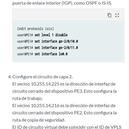
puerta de enlace interior (IGP), como OSPF o IS-IS.
content_copy
zoom_out_map
[edit protocols isis]

user@PE1# 
set level 1 disable
user@PE1# 
set interface ge-2/0/10.0
user@PE1# 
set interface ge-2/0/11.0
user@PE1# 
set interface lo0.0
Configure el circuito de capa 2.
El vecino 10.255.14.225 es la dirección de interfaz de
circuito cerrado del dispositivo PE3. Esto configura la
ruta de trabajo.
El vecino 10.255.14.216 es la dirección de interfaz de
circuito cerrado del dispositivo PE2. Esto configura la
ruta de copia de seguridad.
El ID de circuito virtual debe coincidir con el ID de VPLS