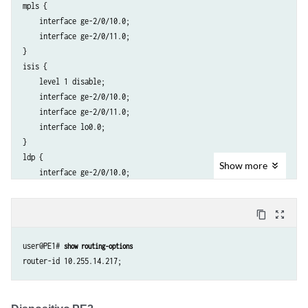
mpls {

    }

    interface ge-2/0/10.0;

}

    interface ge-2/0/11.0;

ge-2/0/11 {

}

    unit 0 {

isis {

        family inet {

    level 1 disable;

            address 192.0.2.3/24;

    interface ge-2/0/10.0;

        }

    interface ge-2/0/11.0;

        family iso;

    interface lo0.0;

        family mpls;

}

    }

ldp {

}

Show
more
    interface ge-2/0/10.0;

lo0 {

    interface ge-2/0/11.0;

    unit 0 {

    interface lo0.0;

        family inet {

content_copy
zoom_out_map
}

            address 10.255.14.217/32;

l2circuit {

        }

user@PE1# 
show routing-options
    neighbor 10.255.14.225 {

        family iso {

        interface ge-2/0/5.601 {

            address 49.0001.0102.5501.4217.00;

            virtual-circuit-id 601;

        }

            encapsulation-type ethernet-vlan;

    }
