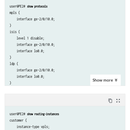
        family mpls;

user@PE2# 
show protocols
    }

mpls {

}

    interface ge-2/0/10.0;

lo0 {

}

    unit 0 {

isis {

        family inet {

    level 1 disable;

            address 10.255.14.216/32;

    interface ge-2/0/10.0;

        }

    interface lo0.0;

        family iso {

}

            address 49.0001.0102.5501.4216.00;

ldp {

        }

    interface ge-2/0/10.0;

    }

    interface lo0.0;

Show
more
content_copy
zoom_out_map
user@PE2# 
show routing-instances
customer {

    instance-type vpls;
