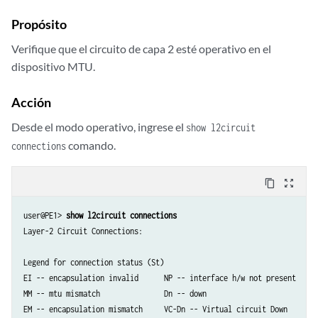
Propósito
Verifique que el circuito de capa 2 esté operativo en el
dispositivo MTU.
Acción
Desde el modo operativo, ingrese el
show l2circuit
comando.
connections
content_copy
zoom_out_map
user@PE1> 
show l2circuit connections
Layer-2 Circuit Connections:

Legend for connection status (St)   

EI -- encapsulation invalid      NP -- interface h/w not present   

MM -- mtu mismatch               Dn -- down                       

EM -- encapsulation mismatch     VC-Dn -- Virtual circuit Down    
