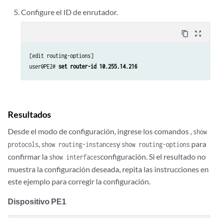
Configure el ID de enrutador.
content_copy
zoom_out_map
[edit routing-options]

user@PE2# 
set router-id 10.255.14.216
Resultados
Desde el modo de configuración, ingrese los comandos ,
show
,
y
para
protocols
show routing-instances
show routing-options
confirmar la
configuración. Si el resultado no
show interfaces
muestra la configuración deseada, repita las instrucciones en
este ejemplo para corregir la configuración.
Dispositivo PE1