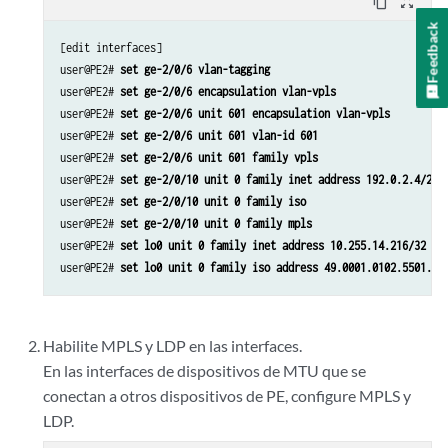
content_copy
zoom_out_map
Feedback
[edit interfaces]

user@PE2# 
set ge-2/0/6 vlan-tagging
user@PE2# 
set ge-2/0/6 encapsulation vlan-vpls
user@PE2# 
set ge-2/0/6 unit 601 encapsulation vlan-vpls
user@PE2# 
set ge-2/0/6 unit 601 vlan-id 601
user@PE2# 
set ge-2/0/6 unit 601 family vpls
user@PE2# 
set ge-2/0/10 unit 0 family inet address 192.0.2.4/24
user@PE2# 
set ge-2/0/10 unit 0 family iso
user@PE2# 
set ge-2/0/10 unit 0 family mpls
user@PE2# 
set lo0 unit 0 family inet address 10.255.14.216/32
user@PE2# 
set lo0 unit 0 family iso address 49.0001.0102.5501.42
Habilite MPLS y LDP en las interfaces.
En las interfaces de dispositivos de MTU que se
conectan a otros dispositivos de PE, configure MPLS y
LDP.