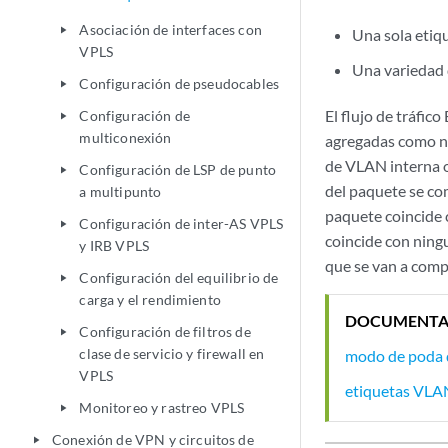
Asociación de interfaces con
play_arrow
Una sola eti
VPLS
Una variedad
Configuración de pseudocables
play_arrow
El flujo de tráfic
Configuración de
play_arrow
multiconexión
agregadas como no
de VLAN interna o
Configuración de LSP de punto
play_arrow
del paquete se com
a multipunto
paquete coincide c
Configuración de inter-AS VPLS
play_arrow
coincide con ningu
y IRB VPLS
que se van a comp
Configuración del equilibrio de
play_arrow
carga y el rendimiento
DOCUMENTA
Configuración de filtros de
play_arrow
clase de servicio y firewall en
modo de poda d
VPLS
etiquetas VLA
Monitoreo y rastreo VPLS
play_arrow
Conexión de VPN y circuitos de
play_arrow