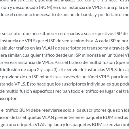
fusión y desconocido (BUM) en una instancia de VPLS a una pila d
educe el consumo innecesario de ancho de banda y, por lo tanto, me
 suscriptor que necesitan ser retornadas a sus respectivos ISP de
instancia de VPLS que el ISP de venta minorista. A cada ISP minori
alquier tráfico en las VLAN de suscriptor se transporta a través d
ra similar, cualquier tráfico desde un ISP minorista en un túnel V
r en esa instancia de VPLS. Para el tráfico de multidifusión (que 
idifusión de capa 2 y capa 3), el reenvío de instancias VPLS de ca
roviene de un ISP minorista a través de un túnel VPLS, para inu
nstancia VPLS. Esto hace que los suscriptores individuales que pod
 de multidifusión específicos reciban todo el tráfico en lugar del tr
uscriptor.
 el tráfico BUM debe reenviarse solo a los suscriptores que son los
ación de las etiquetas VLAN presentes en el paquete BUM a estos 
asigna una etiqueta VLAN apilada y los paquetes BUM se envían ún