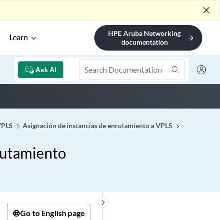
close
HPE Aruba Networking
Learn
arrow_forward
documentation
Ask AI
VPLS
Asignación de instancias de enrutamiento a VPLS
rutamiento
keyboard_arrow_right
Go to English page