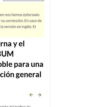
bien nos hemos esforzado
 su corrección. En caso de
a versión en inglés. El
rna y el
 BUM
doble para una
ción general
arrow_backward
arrow_forward
cción del tráfico de