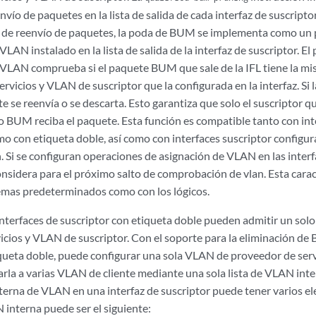
nvío de paquetes en la lista de salida de cada interfaz de suscripto
 de reenvío de paquetes, la poda de BUM se implementa como un 
AN instalado en la lista de salida de la interfaz de suscriptor. El
VLAN comprueba si el paquete BUM que sale de la IFL tiene la 
ervicios y VLAN de suscriptor que la configurada en la interfaz. 
te se reenvía o se descarta. Esto garantiza que solo el suscriptor qu
co BUM reciba el paquete. Esta función es compatible tanto con int
mo con etiqueta doble, así como con interfaces suscriptor configu
n. Si se configuran operaciones de asignación de VLAN en las inte
considera para el próximo salto de comprobación de vlan. Esta cara
temas predeterminados como con los lógicos.
interfaces de suscriptor con etiqueta doble pueden admitir un sol
icios y VLAN de suscriptor. Con el soporte para la eliminación de
queta doble, puede configurar una sola VLAN de proveedor de servic
narla a varias VLAN de cliente mediante una sola lista de VLAN in
 interna de VLAN en una interfaz de suscriptor puede tener varios
N interna puede ser el siguiente: