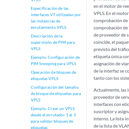
en el motor de ree
Especificación de las
VPLS. En el motor
interfaces VT utilizadas por
comprobación de VL
las instancias de
enrutamiento VPLS
comprobación de 
de proveedor de s
Descripción de la
coincide, el paque
supervisión de PIM para
VPLS
previsto del tráfi
etiqueta única co
Ejemplo: Configuración de
asignación de vla
PIM Snooping para VPLS
de la interfaz se 
Operación de bloques de
tanto con los sis
etiquetas VPLS
Configuración del tamaño
Actualmente, las 
de bloque de etiquetas para
proveedor de serv
VPLS
interfaces con eti
Ejemplo: Crear un VPLS
suscriptor y asig
desde el enrutador 1 al 3
interno. La lista
para validar bloques de
de la lista de VLA
etiquetas