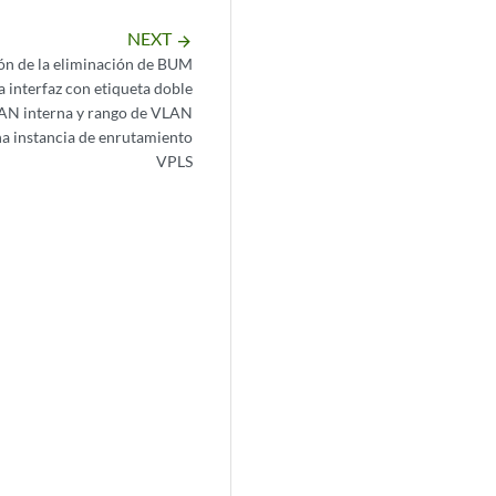
NEXT
arrow_forward
ón de la eliminación de BUM
a interfaz con etiqueta doble
LAN interna y rango de VLAN
na instancia de enrutamiento
VPLS