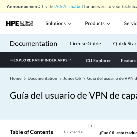
Announcement:
Try the
Ask AI chatbot
for answers to your technica
Solutions
Products
Servi
Documentation
License Guide
Quick Star
EXPLORE PATHFINDER APPS
CLI Explorer
Feature
Home
Documentation
Junos OS
Guía del usuario de VPN d
Guía del usuario de VPN de cap
keyboard_arrow_left
Table of Contents
Expand all
¿Fue útil esta trad