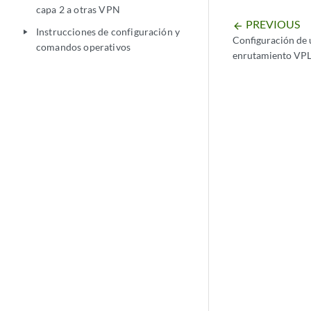
capa 2 a otras VPN
PREVIOUS
arrow_backward
Instrucciones de configuración y
play_arrow
Configuración de 
comandos operativos
enrutamiento VP