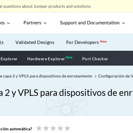
l questions about Juniper products and solutions.
ces
Partners
Support and Documentation
ts
Validated Designs
For Developers
New
New
New application
 Explorer
Hardware Explorer
Port Checker
e capa 2 y VPLS para dispositivos de enrutamiento
Configuración de 
a 2 y VPLS para dispositivos de en
star
star
star
star
star
ucción automática?