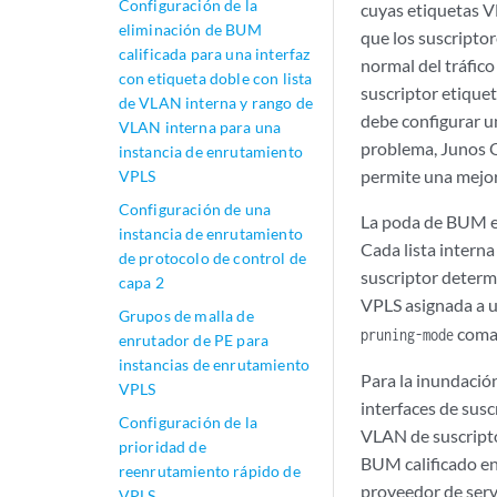
Configuración de la
cuyas etiquetas V
eliminación de BUM
que los suscriptor
calificada para una interfaz
normal del tráfic
con etiqueta doble con lista
suscriptor etique
de VLAN interna y rango de
debe configurar un
VLAN interna para una
problema, Junos O
instancia de enrutamiento
permite una mejor 
VPLS
Configuración de una
La poda de BUM en 
instancia de enrutamiento
Cada lista intern
de protocolo de control de
suscriptor determ
capa 2
VPLS asignada a u
Grupos de malla de
coma
pruning-mode
enrutador de PE para
instancias de enrutamiento
Para la inundación
VPLS
interfaces de susc
Configuración de la
VLAN de suscriptor
prioridad de
BUM calificado en
reenrutamiento rápido de
proveedor de serv
VPLS