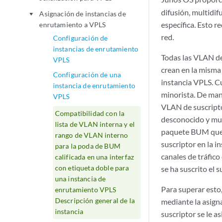
difusión, multidi
Asignación de instancias de
play_arrow
específica. Esto r
enrutamiento a VPLS
red.
Configuración de
instancias de enrutamiento
Todas las VLAN de
VPLS
crean en la misma 
Configuración de una
instancia VPLS. Cu
instancia de enrutamiento
minorista. De mane
VPLS
VLAN de suscripto
Compatibilidad con la
desconocido y mult
lista de VLAN interna y el
paquete BUM que p
rango de VLAN interno
suscriptor en la i
para la poda de BUM
canales de tráfico
calificada en una interfaz
con etiqueta doble para
se ha suscrito el s
una instancia de
Para superar esto,
enrutamiento VPLS
Descripción general de la
mediante la asign
instancia
suscriptor se le 