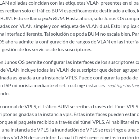
LAN apiladas coincidan con las etiquetas VLAN presentes en el p
es reciban solo el tráfico BUM específicamente destinado a ellos, l
o BUM. Esto se llama
poda BUM
. Hasta ahora, solo Junos OS compat
tadas con VLAN simple y con etiqueta de VLAN dual. Esto implica q
a interfaz diferente. Tal solución de poda BUM no escala bien. Pa
S ahora admite la configuración de rangos de VLAN en las interfac
gestión de los servicios de los suscriptores.
Junos OS permite configurar las interfaces de los suscriptores co
a de VLAN incluye todas las VLAN de suscriptor que deben agrupar
inada asignada a una instancia VPLS. Puede configurar la poda de
n ISP minorista mediante el
set routing-instances
routing-instan
ndo.
 normal de VPLS, el tráfico BUM se recibe a través del túnel VPLS 
riptor asignadas a la instancia vpls. Estas interfaces pueden estar
 que el paquete recibido a través del túnel VPLS. Al habilitar el 
 una instancia de VPLS, la inundación de VPLS se restringe a un
icios y VLAN de suscriptor. La
instrucción 
qualified-bum-pruning