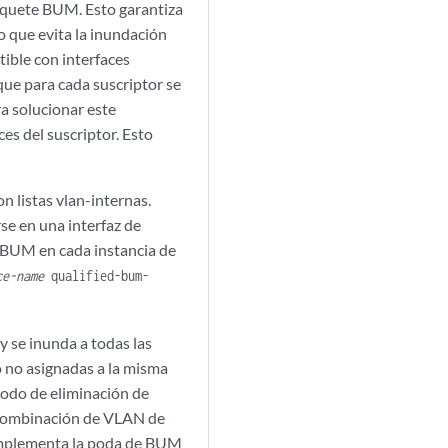
aquete BUM. Esto garantiza
o que evita la inundación
ible con interfaces
ue para cada suscriptor se
ra solucionar este
es del suscriptor. Esto
n listas vlan-internas.
se en una interfaz de
 BUM en cada instancia de
ce-name
qualified-bum-
y se inunda a todas las
 o no asignadas a la misma
modo de eliminación de
a combinación de VLAN de
implementa la poda de BUM