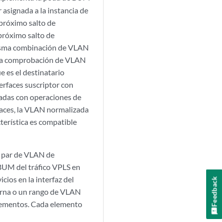
r asignada a la instancia de
próximo salto de
 próximo salto de
misma combinación de VLAN
Si la comprobación de VLAN
e es el destinatario
erfaces suscriptor con
radas con operaciones de
rfaces, la VLAN normalizada
cterística es compatible
o par de VLAN de
 BUM del tráfico VPLS en
ios en la interfaz del
Feedback
terna o un rango de VLAN
 elementos. Cada elemento