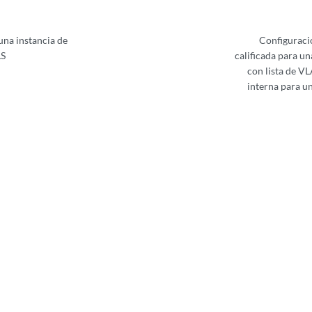
una instancia de
Configuraci
LS
calificada para un
con lista de V
interna para u