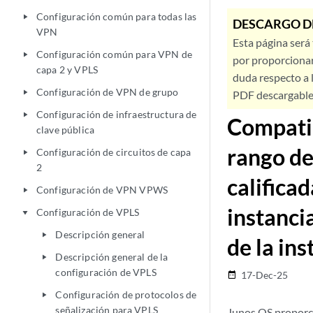
Configuración común para todas las
play_arrow
DESCARGO D
VPN
Esta página será
Configuración común para VPN de
play_arrow
por proporcionar
capa 2 y VPLS
duda respecto a l
Configuración de VPN de grupo
play_arrow
PDF descargable 
Configuración de infraestructura de
play_arrow
Compatib
clave pública
rango de
Configuración de circuitos de capa
play_arrow
2
califica
Configuración de VPN VPWS
play_arrow
instanci
Configuración de VPLS
play_arrow
Descripción general
play_arrow
de la ins
Descripción general de la
play_arrow
configuración de VPLS
17-Dec-25
date_range
Configuración de protocolos de
play_arrow
señalización para VPLS
Junos OS proporci