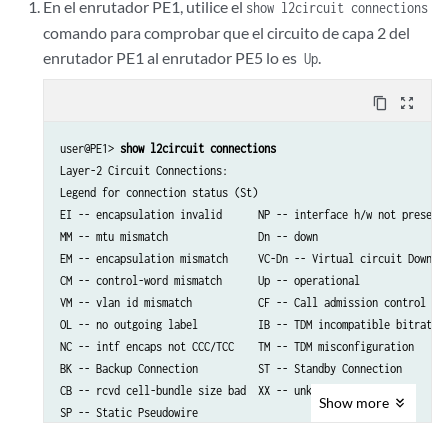
En el enrutador PE1, utilice el
show l2circuit connections
comando para comprobar que el circuito de capa 2 del
enrutador PE1 al enrutador PE5 lo es
.
Up
content_copy
zoom_out_map
user@PE1> 
show l2circuit connections
Layer-2 Circuit Connections:

Legend for connection status (St)   

EI -- encapsulation invalid      NP -- interface h/w not present 
MM -- mtu mismatch               Dn -- down                      
EM -- encapsulation mismatch     VC-Dn -- Virtual circuit Down   
CM -- control-word mismatch      Up -- operational               
VM -- vlan id mismatch           CF -- Call admission control fai
OL -- no outgoing label          IB -- TDM incompatible bitrate 

NC -- intf encaps not CCC/TCC    TM -- TDM misconfiguration 

BK -- Backup Connection          ST -- Standby Connection

CB -- rcvd cell-bundle size bad  XX -- unknown

Show
more
SP -- Static Pseudowire
