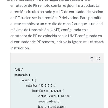
enrutador de PE remoto con la
instrucción. La
neighbor
dirección circuito cerrado y el ID de enrutador del vecino
de PE suelen ser la dirección IP del vecino. Para permitir
que se establezca un circuito de capa 2 aunque la unidad
máxima de transmisión (UMT) configurada en el
enrutador de PE no coincida con la UMT configurada en
el enrutador de PE remoto, incluya la
ignore-mtu-mismatch
instrucción.
content_copy
zoom_out_map
[edit]

protocols {

    l2circuit {

        neighbor 192.0.2.5 {

            interface ge-1/0/0.0 {

                virtual-circuit-id 100;

                no-control-word;

                ignore-mtu-mismatch;
