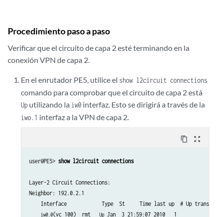
    3                         rmt   Up     Jan  3 22:56:38 2010  
      Remote PE: 192.0.2.3, Negotiated control-word: No

      Incoming label: 800262, Outgoing label: 800001

Procedimiento paso a paso
      Local interface: 
, Status: 
, Encapsulation: ETHERNET

iw0.1
Up
Verificar que el circuito de capa 2 esté terminando en la
conexión VPN de capa 2.
En el enrutador PE5, utilice el
show l2circuit connections
comando para comprobar que el circuito de capa 2 está
utilizando la
interfaz. Esto se dirigirá a través de la
Up
iw0
interfaz a la VPN de capa 2.
iwo.1
content_copy
zoom_out_map
user@PE5> 
show l2circuit connections
Layer-2 Circuit Connections:

Neighbor: 192.0.2.1 

    Interface            Type  St     Time last up  # Up trans

(vc 100)  rmt   
 Jan  3 21:59:07 2010   1

iw0.0
Up