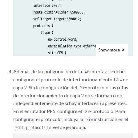
        interface iw0.1;

        route-distinguisher 65000:5;

        vrf-target target:65000:2;

        protocols {

            l2vpn {

                no-control-word;

                encapsulation-type ethernet;

Show
more
                site CE5 {

                    site-identifier 5;

                    interface ge-2/0/0.0 {

Además de la configuración de la
interfaz, se debe
iw0
                        remote-site-id 3;

configurar el protocolo de interfuncionamiento
de
l2iw
                    }

                }

capa 2. Sin la configuración del
protocolo, las rutas
l2iw
                site l2-circuit {

de interfuncionamiento de capa 2 no se forman o no,
                    site-identifier 6;

independientemente de si hay interfaces
presentes.
iw
                    interface iw0.1 {

En el enrutador PE5, configure el
protocolo. Para
l2iw
                        remote-site-id 3;

configurar el protocolo, incluya la
instrucción en el
l2iw
                    }

nivel de jerarquía.
[edit protocols]
                }

            }
