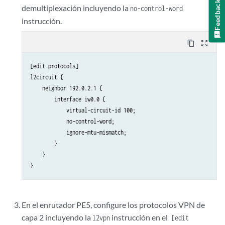
Feedback
demultiplexación incluyendo la
no-control-word
instrucción.
content_copy
zoom_out_map
[edit protocols]

l2circuit {

    neighbor 192.0.2.1 {

        interface iw0.0 {

            virtual-circuit-id 100;

            no-control-word;

            ignore-mtu-mismatch;

        }

    }

En el enrutador PE5, configure los protocolos VPN de
capa 2 incluyendo la
instrucción en el
l2vpn
[edit