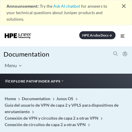
close
Announcement:
Try the
Ask AI chatbot
for answers to
your technical questions about Juniper products and
solutions.
HPE Aruba Docs
arrow_forward
Documentation
Menu
EXPLORE PATHFINDER APPS
Home
Documentation
Junos OS
Guía del usuario de VPN de capa 2 y VPLS para dispositivos de
enrutamiento
Conexión de VPN y circuitos de capa 2 a otras VPN
Conexión de circuitos de capa 2 a otras VPN