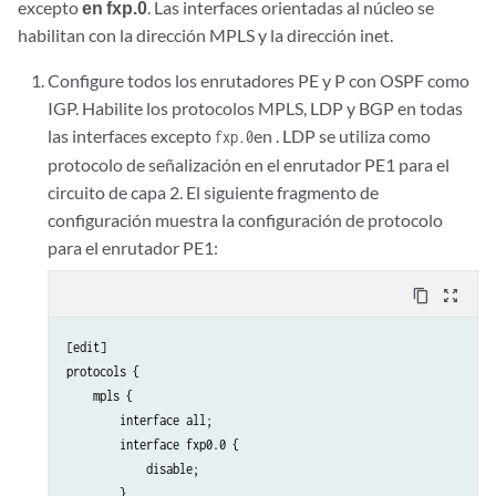
excepto
en fxp.0
. Las interfaces orientadas al núcleo se
habilitan con la dirección MPLS y la dirección inet.
Configure todos los enrutadores PE y P con OSPF como
IGP. Habilite los protocolos MPLS, LDP y BGP en todas
las interfaces excepto
en . LDP se utiliza como
fxp.0
protocolo de señalización en el enrutador PE1 para el
circuito de capa 2. El siguiente fragmento de
configuración muestra la configuración de protocolo
para el enrutador PE1:
content_copy
zoom_out_map
[edit]

protocols {

    mpls {

        interface all;

        interface fxp0.0 {

            disable;

        }
