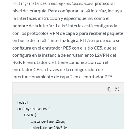
routing-instances
routing-instances-name
protocols]
nivel de jerarquía. Para configurar la
interfaz, incluya
iw0
la
instrucción y especifique
como el
interfaces
iw0
nombre de la interfaz. La
interfaz está configurada
iw0
con los protocolos VPN de capa 2 para recibir el paquete
en bucle de la
interfaz lógica. El
protocolo se
iw0.1
l2vpn
configura en el enrutador PE5 con el sitio CE5, que se
configura en la instancia de enrutamiento L2VPN del
BGP. El enrutador CE1 tiene comunicación con el
enrutador CE5, a través de la configuración de
interfuncionamiento de capa 2 en el enrutador PE5.
content_copy
zoom_out_map
[edit]

routing-instances {

    L2VPN {

        instance-type l2vpn;

        interface ge-2/0/0.0;
