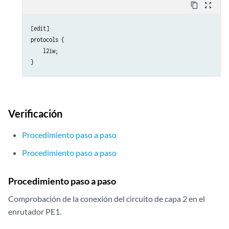
        }

content_copy
zoom_out_map
    }

[edit]

protocols {

    l2iw;

Verificación
Procedimiento paso a paso
Procedimiento paso a paso
Procedimiento paso a paso
Comprobación de la conexión del circuito de capa 2 en el
enrutador PE1.