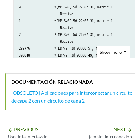
0                  *[MPLS/0] 5d 20:07:31, metric 1

                      Receive

1                  *[MPLS/0] 5d 20:07:31, metric 1

                      Receive

2                  *[MPLS/0] 5d 20:07:31, metric 1

                      Receive

299776             *[LDP/9] 2d 03:00:51, metric 1

Show
more
300048             *[LDP/9] 2d 03:00:49, metric 1

                    > to 10.10.6.1 via xe-0/1/0.0, Pop      

300048(S=0)        *[LDP/9] 2d 03:00:49, metric 1

                    > to 10.10.6.1 via xe-0/1/0.0, Pop      

DOCUMENTACIÓN RELACIONADA
300192             *[L2IW/6] 19:11:05, metric2 1

                    > to 10.10.6.1 via xe-0/1/0.0, Swap 800001

[OBSOLETO] Aplicaciones para interconectar un circuito
                    [L2CKT/7] 20:08:36

de capa 2 con un circuito de capa 2
                    > via iw0.0, Pop      

800258             *[L2VPN/7] 19:16:31

800262             *[L2IW/6] 19:11:05, metric2 1                       > to 1
PREVIOUS
NEXT
arrow_backward
arrow_forward
                    > to 10.10.6.1 via xe-0/1/0.0, Push 800000 Of
Uso de la interfaz de
Ejemplo: Interconexión
iw0.0              *
 20:08:36, metric2 1

[L2CKT/7]