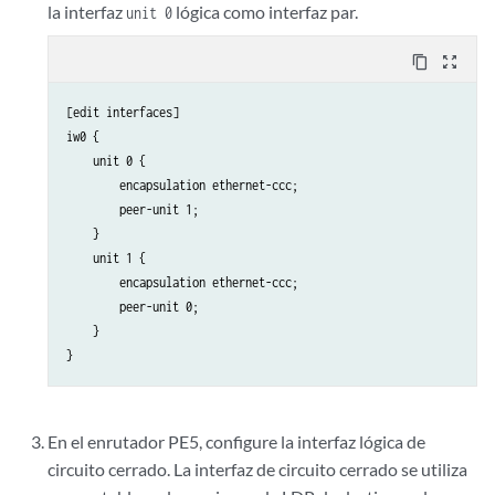
la interfaz
lógica como interfaz par.
unit 0
content_copy
zoom_out_map
[edit interfaces]

iw0 {

    unit 0 {

        encapsulation ethernet-ccc;

        peer-unit 1;

    }

    unit 1 {

        encapsulation ethernet-ccc;

        peer-unit 0;

    }

En el enrutador PE5, configure la interfaz lógica de
circuito cerrado. La interfaz de circuito cerrado se utiliza