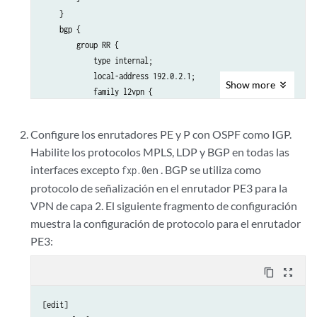
    }

    bgp {

        group RR {

            type internal;

            local-address 192.0.2.1;

Show
more
            family l2vpn {

                signaling;

            }

Configure los enrutadores PE y P con OSPF como IGP.
            neighbor 192.0.2.7;

Habilite los protocolos MPLS, LDP y BGP en todas las
        }

interfaces excepto
en . BGP se utiliza como
    }

fxp.0
    ospf {

protocolo de señalización en el enrutador PE3 para la
        traffic-engineering;

VPN de capa 2. El siguiente fragmento de configuración
        area 0.0.0.0 {

muestra la configuración de protocolo para el enrutador
            interface all;

PE3:
            interface fxp0.0 {

                disable;

content_copy
zoom_out_map
            }

        }

[edit]

    }
