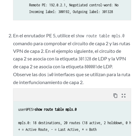
      Remote PE: 192.0.2.1, Negotiated control-word: No

En el enrutador PE 5, utilice el
show route table mpls.0
comando para comprobar el circuito de capa 2 y las rutas
VPN de capa 2. En el ejemplo siguiente, el circuito de
capa 2 se asocia con la etiqueta
de LDP y la VPN
301328
de capa 2 se asocia con la etiqueta
de LDP.
800001
Observe las dos
interfaces que se utilizan para la ruta
iw0
de interfuncionamiento de capa 2.
content_copy
zoom_out_map
user@PE5>
show route table mpls.0
mpls.0: 18 destinations, 20 routes (18 active, 2 holddown, 0 hidd
+ = Active Route, - = Last Active, * = Both
