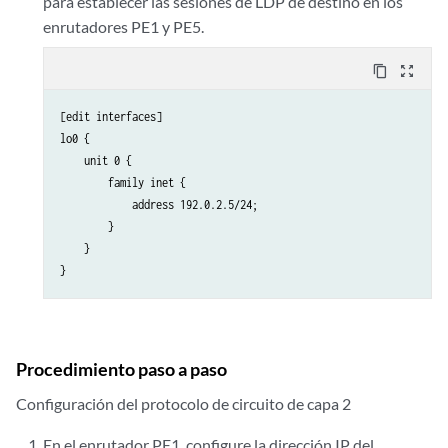
para establecer las sesiones de LDP de destino en los
enrutadores PE1 y PE5.
content_copy
zoom_out_map
[edit interfaces]

lo0 {

    unit 0 {

        family inet {

            address 192.0.2.5/24;

        }

    }

Procedimiento paso a paso
Configuración del protocolo de circuito de capa 2
En el enrutador PE1, configure la dirección IP del