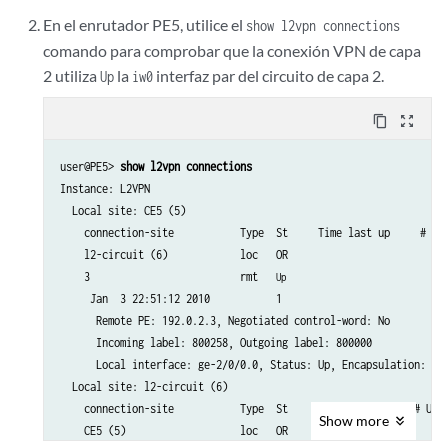
Legend for interface status  

En el enrutador PE5, utilice el
show l2vpn connections
Up -- operational            

comando para comprobar que la conexión VPN de capa
Dn -- down                   

2 utiliza
la
interfaz par del circuito de capa 2.
Neighbor: 192.0.2.5 

Up
iw0
    Interface                 Type  St     Time last up   # Up tr
    ge-1/0/0.0(vc 100)        rmt  
     Jan  3 22:00:49 2010  
 Up
content_copy
zoom_out_map
      Remote PE: 192.0.2.5, Negotiated control-word: No

      Incoming label: 301328, Outgoing label: 300192

user@PE5> 
show l2vpn connections
Instance: L2VPN

  Local site: CE5 (5)

    connection-site           Type  St     Time last up     # Up 
    l2-circuit (6)            loc   OR   

    3                         rmt   
Up
     Jan  3 22:51:12 2010           1

      Remote PE: 192.0.2.3, Negotiated control-word: No

      Incoming label: 800258, Outgoing label: 800000

      Local interface: ge-2/0/0.0, Status: Up, Encapsulation: ETH
  Local site: l2-circuit (6)

    connection-site           Type  St     Time last up    # Up t
Show
more
    CE5 (5)                   loc   OR   
