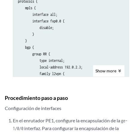
protocols {

    ldp {

    mpls {

        interface all;

        interface all;

        interface fxp0.0 {

        interface fxp0.0 {

            disable;

            disable;

        }

        }

    }

    }

    bgp {

        group RR {

            type internal;

            local-address 192.0.2.3;

Show
more
            family l2vpn {

                signaling;

            }

            neighbor 192.0.2.7;

Procedimiento paso a paso
        }

    }

Configuración de interfaces
    ospf {

        traffic-engineering;

En el enrutador PE1, configure la encapsulación de la
ge-
        area 0.0.0.0 {

interfaz. Para configurar la encapsulación de la
1/0/0
            interface all;
