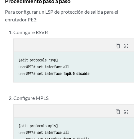
Procedimiento paso a paso
Para configurar un LSP de protección de salida para el
enrutador PE3:
Configure RSVP.
content_copy
zoom_out_map
[edit protocols rsvp]

user@PE3# 
set interface all
user@PE3# 
set interface fxp0.0 disable
Configure MPLS.
content_copy
zoom_out_map
[edit protocols mpls]

user@PE3# 
set interface all