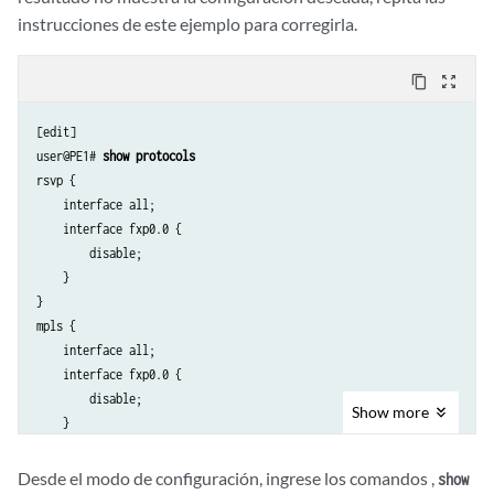
instrucciones de este ejemplo para corregirla.
content_copy
zoom_out_map
[edit]

user@PE1# 
show protocols
rsvp {

    interface all;

    interface fxp0.0 {

        disable;

    }

}

mpls {

    interface all;

    interface fxp0.0 {

        disable;

Show
more
    }

    egress-protection {

        context-identifier 198.51.100.3 {

Desde el modo de configuración, ingrese los comandos ,
show