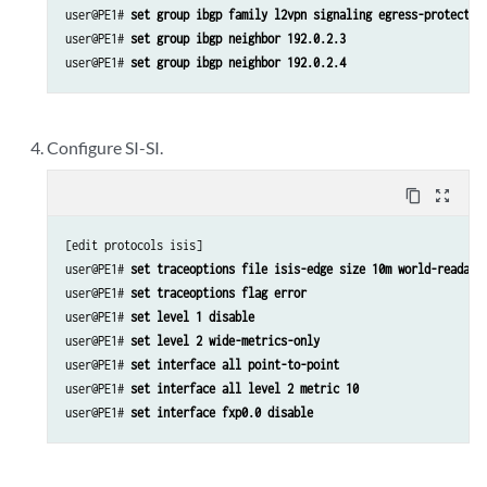
user@PE1# 
set group ibgp family l2vpn signaling egress-protectio
user@PE1# 
set group ibgp neighbor 192.0.2.3
user@PE1# 
set group ibgp neighbor 192.0.2.4
Configure SI-SI.
content_copy
zoom_out_map
[edit protocols isis]

user@PE1# 
set traceoptions file isis-edge size 10m world-readabl
user@PE1# 
set traceoptions flag error
user@PE1# 
set level 1 disable
user@PE1# 
set level 2 wide-metrics-only
user@PE1# 
set interface all point-to-point
user@PE1# 
set interface all level 2 metric 10
user@PE1# 
set interface fxp0.0 disable