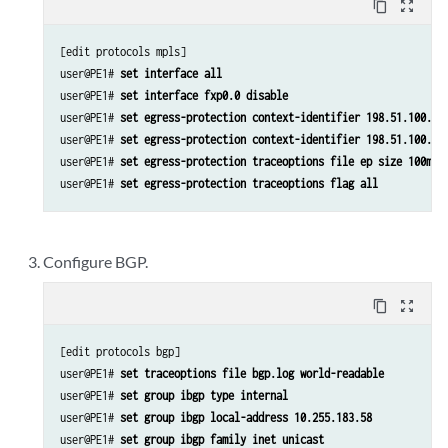
content_copy
zoom_out_map
[edit protocols mpls]

user@PE1# 
set interface all
user@PE1# 
set interface fxp0.0 disable
user@PE1# 
set egress-protection context-identifier 198.51.100.3 
user@PE1# 
set egress-protection context-identifier 198.51.100.3 
user@PE1# 
set egress-protection traceoptions file ep size 100m
user@PE1# 
set egress-protection traceoptions flag all
Configure BGP.
content_copy
zoom_out_map
[edit protocols bgp]

user@PE1# 
set traceoptions file bgp.log world-readable
user@PE1# 
set group ibgp type internal
user@PE1# 
set group ibgp local-address 10.255.183.58
user@PE1# 
set group ibgp family inet unicast