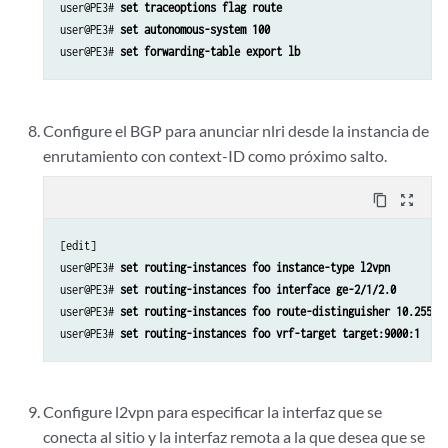
user@PE3# 
set traceoptions flag route
user@PE3# 
set autonomous-system 100 
user@PE3# 
set forwarding-table export lb
Configure el BGP para anunciar nlri desde la instancia de
enrutamiento con context-ID como próximo salto.
content_copy
zoom_out_map
[edit]

user@PE3# 
set routing-instances foo instance-type l2vpn
user@PE3# 
set routing-instances foo interface ge-2/1/2.0
user@PE3# 
set routing-instances foo route-distinguisher 10.255.1
user@PE3# 
set routing-instances foo vrf-target target:9000:1
Configure l2vpn para especificar la interfaz que se
conecta al sitio y la interfaz remota a la que desea que se