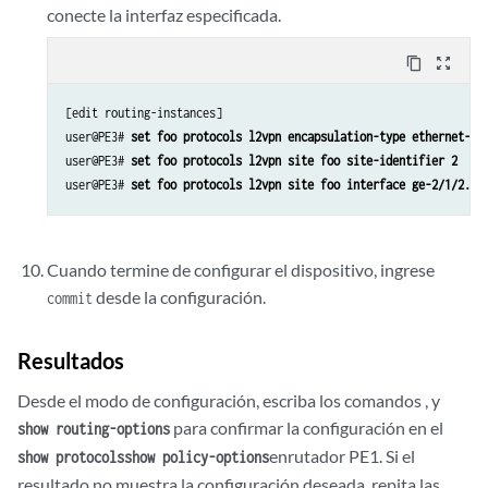
conecte la interfaz especificada.
content_copy
zoom_out_map
[edit routing-instances]

user@PE3# 
set foo protocols l2vpn encapsulation-type ethernet-vl
user@PE3# 
set foo protocols l2vpn site foo site-identifier 2
user@PE3# 
set foo protocols l2vpn site foo interface ge-2/1/2.0 
Cuando termine de configurar el dispositivo, ingrese
desde la configuración.
commit
Resultados
Desde el modo de configuración, escriba los comandos , y
para confirmar la configuración en el
show routing-options
enrutador PE1. Si el
show protocols
show policy-options
resultado no muestra la configuración deseada, repita las