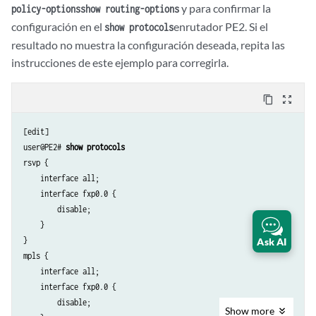
            primary;

y para confirmar la
policy-options
show routing-options
            advertise-mode stub-alias;

configuración en el
enrutador PE2. Si el
show protocols
        }

resultado no muestra la configuración deseada, repita las
        traceoptions {

instrucciones de este ejemplo para corregirla.
            file ep size 100m;

            flag all;

        }

content_copy
zoom_out_map
    }

}

[edit]

bgp {

user@PE2# 
show protocols
    traceoptions {

rsvp {

        file bgp.log world-readable;

    interface all;

    }

    interface fxp0.0 {

    group ibgp {

        disable;

        type internal;

    }

        local-address 10.255.183.58;

}

Ask AI
        family inet {

mpls {

            unicast;

    interface all;

        }

    interface fxp0.0 {

        family l2vpn {

        disable;

Show
more
            signaling {
