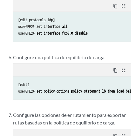
content_copy
zoom_out_map
[edit protocols ldp]

user@PE2# 
set interface all
user@PE2# 
set interface fxp0.0 disable
Configure una política de equilibrio de carga.
content_copy
zoom_out_map
[edit]

user@PE2# 
set policy-options policy-statement lb then load-balan
Configure las opciones de enrutamiento para exportar
rutas basadas en la política de equilibrio de carga.
content_copy
zoom_out_map