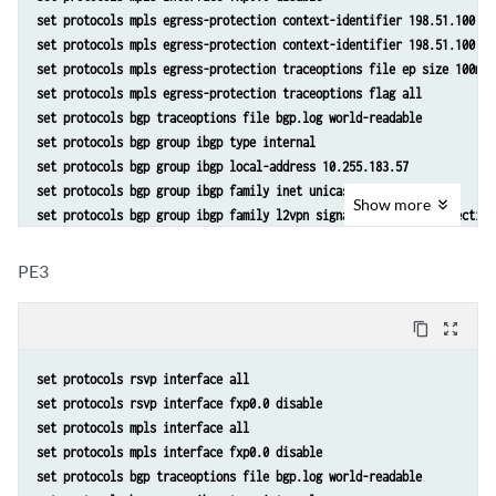
set protocols ldp interface all 
set protocols mpls egress-protection context-identifier 198.51.100.3 
set protocols ldp interface fxp0.0 disable
set protocols mpls egress-protection context-identifier 198.51.100.3 
set policy-options policy-statement lb then load-balance per-packet
set protocols mpls egress-protection traceoptions file ep size 100m 
set routing-options traceoptions file ro.log
set protocols mpls egress-protection traceoptions flag all 
set routing-options traceoptions flag all
set protocols bgp traceoptions file bgp.log world-readable
set routing-options traceoptions flag route
set protocols bgp group ibgp type internal
set routing-options autonomous-system 100 
set protocols bgp group ibgp local-address 10.255.183.57
set routing-options forwarding-table export lb
set protocols bgp group ibgp family inet unicast 
set routing-instances foo instance-type l2vpn
Show
more
set protocols bgp group ibgp family l2vpn signaling egress-protection
set routing-instances foo egress-protection context-identifier 198.51
set protocols bgp group ibgp neighbor 192.0.2.3
set routing-instances foo interface ge-2/0/2.0
set protocols bgp group ibgp neighbor 192.0.2.4
PE3
set routing-instances foo route-distinguisher 10.255.183.58:1
set protocols isis traceoptions file isis-edge size 10m world-readabl
set routing-instances foo vrf-target target:9000:1
set protocols isis traceoptions flag error
set routing-instances foo protocols l2vpn encapsulation-type ethernet
content_copy
zoom_out_map
set protocols isis level 1 disable
set routing-instances foo protocols l2vpn site foo site-identifier 1
set protocols isis level 2 wide-metrics-only
set routing-instances foo protocols l2vpn site foo site-preference pr
set protocols rsvp interface all
set protocols isis interface all point-to-point
set routing-instances foo protocols l2vpn site foo interface ge-2/0/2
set protocols rsvp interface fxp0.0 disable
set protocols isis interface all level 2 metric 10
set protocols mpls interface all 
set protocols isis interface fxp0.0 disable
set protocols mpls interface fxp0.0 disable
set protocols ldp interface all 
set protocols bgp traceoptions file bgp.log world-readable
set protocols ldp interface fxp0.0 disable