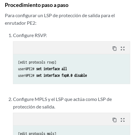
Procedimiento paso a paso
Para configurar un LSP de protección de salida para el
enrutador PE2:
Configure RSVP.
content_copy
zoom_out_map
[edit protocols rsvp]

user@PE2# 
set interface all
user@PE2# 
set interface fxp0.0 disable
Configure MPLS y el LSP que actúa como LSP de
protección de salida.
content_copy
zoom_out_map
[edit protocols mpls]
