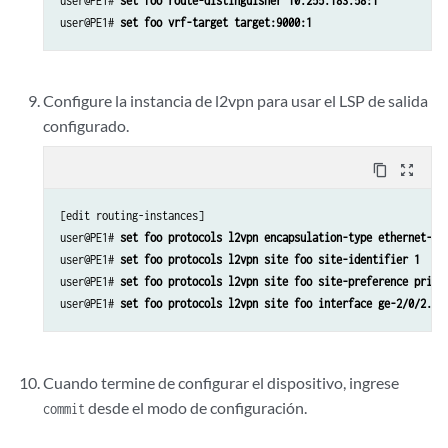
user@PE1# 
set foo route-distinguisher 10.255.183.58:1
user@PE1# 
set foo vrf-target target:9000:1
Configure la instancia de l2vpn para usar el LSP de salida
configurado.
content_copy
zoom_out_map
[edit routing-instances]

user@PE1# 
set foo protocols l2vpn encapsulation-type ethernet-vl
user@PE1# 
set foo protocols l2vpn site foo site-identifier 1
user@PE1# 
set foo protocols l2vpn site foo site-preference prima
user@PE1# 
set foo protocols l2vpn site foo interface ge-2/0/2.0 
Cuando termine de configurar el dispositivo, ingrese
desde el modo de configuración.
commit