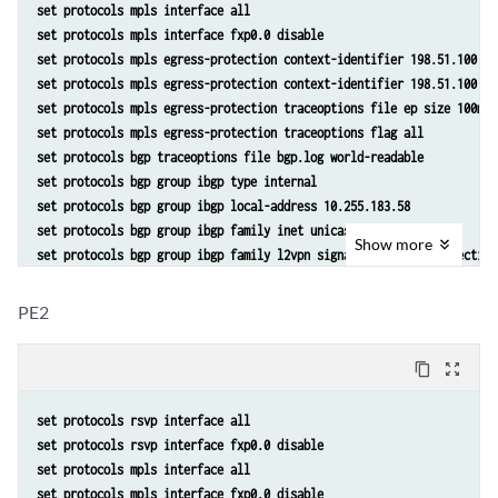
set protocols mpls interface all 
set protocols mpls interface fxp0.0 disable
set protocols mpls egress-protection context-identifier 198.51.100.3 
set protocols mpls egress-protection context-identifier 198.51.100.3 
set protocols mpls egress-protection traceoptions file ep size 100m 
set protocols mpls egress-protection traceoptions flag all 
set protocols bgp traceoptions file bgp.log world-readable
set protocols bgp group ibgp type internal
set protocols bgp group ibgp local-address 10.255.183.58
set protocols bgp group ibgp family inet unicast 
Show
more
set protocols bgp group ibgp family l2vpn signaling egress-protection
set protocols bgp group ibgp neighbor 192.0.2.3
set protocols bgp group ibgp neighbor 192.0.2.4
PE2
set protocols isis traceoptions file isis-edge size 10m world-readabl
set protocols isis traceoptions flag error
content_copy
zoom_out_map
set protocols isis level 1 disable
set protocols isis level 2 wide-metrics-only
set protocols rsvp interface all
set protocols isis interface all point-to-point
set protocols rsvp interface fxp0.0 disable
set protocols isis interface all level 2 metric 10
set protocols mpls interface all 
set protocols isis interface fxp0.0 disable
set protocols mpls interface fxp0.0 disable