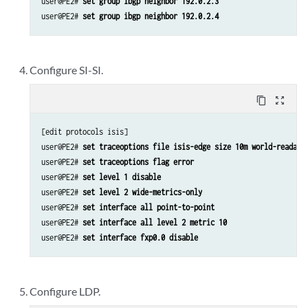
user@PE2# 
set group ibgp neighbor 192.0.2.3
user@PE2# 
set group ibgp neighbor 192.0.2.4
Configure SI-SI.
content_copy
zoom_out_map
[edit protocols isis]

user@PE2# 
set traceoptions file isis-edge size 10m world-readabl
user@PE2# 
set traceoptions flag error
user@PE2# 
set level 1 disable
user@PE2# 
set level 2 wide-metrics-only
user@PE2# 
set interface all point-to-point
user@PE2# 
set interface all level 2 metric 10
user@PE2# 
set interface fxp0.0 disable
Configure LDP.