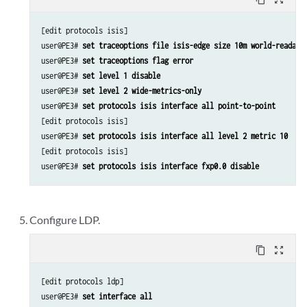
[edit protocols isis]

user@PE3# 
set traceoptions file isis-edge size 10m world-readabl
user@PE3# 
set traceoptions flag error
user@PE3# 
set level 1 disable
user@PE3# 
set level 2 wide-metrics-only
user@PE3# 
set protocols isis interface all point-to-point
[edit protocols isis]

user@PE3# 
set protocols isis interface all level 2 metric 10
[edit protocols isis]

user@PE3# 
set protocols isis interface fxp0.0 disable
Configure LDP.
content_copy
zoom_out_map
[edit protocols ldp]

user@PE3# 
set interface all