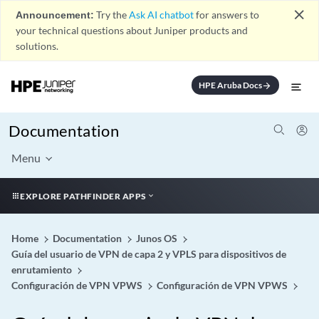
close
Announcement:
Try the
Ask AI chatbot
for answers to
your technical questions about Juniper products and
solutions.
HPE Aruba Docs
arrow_forward
Documentation
Menu
EXPLORE PATHFINDER APPS
Home
Documentation
Junos OS
Guía del usuario de VPN de capa 2 y VPLS para dispositivos de
enrutamiento
Configuración de VPN VPWS
Configuración de VPN VPWS