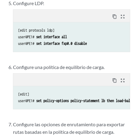
Configure LDP.
content_copy
zoom_out_map
[edit protocols ldp]

user@PE1# 
set interface all
user@PE1# 
set interface fxp0.0 disable
Configure una política de equilibrio de carga.
content_copy
zoom_out_map
[edit]

user@PE1# 
set policy-options policy-statement lb then load-balan
Configure las opciones de enrutamiento para exportar
rutas basadas en la política de equilibrio de carga.