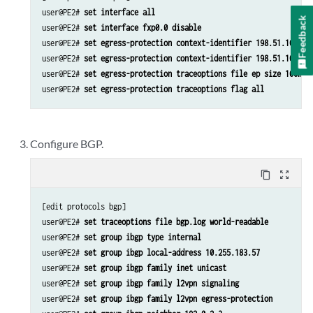
user@PE2# 
set interface all
Feedback
user@PE2# 
set interface fxp0.0 disable
user@PE2# 
set egress-protection context-identifier 198.51.100.3 
user@PE2# 
set egress-protection context-identifier 198.51.100.3 
user@PE2# 
set egress-protection traceoptions file ep size 100m
user@PE2# 
set egress-protection traceoptions flag all
Configure BGP.
content_copy
zoom_out_map
[edit protocols bgp]

user@PE2# 
set traceoptions file bgp.log world-readable
user@PE2# 
set group ibgp type internal
user@PE2# 
set group ibgp local-address 10.255.183.57
user@PE2# 
set group ibgp family inet unicast
user@PE2# 
set group ibgp family l2vpn signaling
user@PE2# 
set group ibgp family l2vpn egress-protection