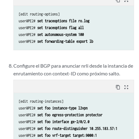
[edit routing-options]

user@PE2# 
set traceoptions file ro.log
user@PE2# 
set traceoptions flag all
user@PE2# 
set autonomous-system 100 
user@PE2# 
set forwarding-table export lb
Configure el BGP para anunciar nrli desde la instancia de
enrutamiento con context-ID como próximo salto.
content_copy
zoom_out_map
[edit routing-instances]

user@PE2# 
set foo instance-type l2vpn
user@PE2# 
set foo egress-protection protector
user@PE2# 
set foo interface ge-2/0/2.0
user@PE2# 
set foo route-distinguisher 10.255.183.57:1
user@PE2# 
set foo vrf-target target:9000:1