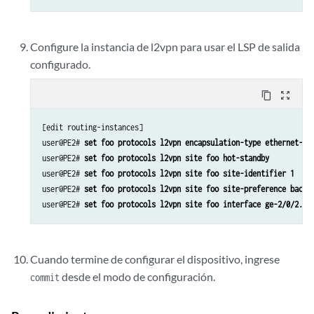
Configure la instancia de l2vpn para usar el LSP de salida
configurado.
content_copy
zoom_out_map
[edit routing-instances]

user@PE2# 
set foo protocols l2vpn encapsulation-type ethernet-vl
user@PE2# 
set foo protocols l2vpn site foo hot-standby
user@PE2# 
set foo protocols l2vpn site foo site-identifier 1
user@PE2# 
set foo protocols l2vpn site foo site-preference backu
user@PE2# 
set foo protocols l2vpn site foo interface ge-2/0/2.0 
Cuando termine de configurar el dispositivo, ingrese
desde el modo de configuración.
commit