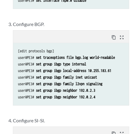
user@PE3# 
set interface fxp0.0 disable
Configure BGP.
content_copy
zoom_out_map
[edit protocols bgp]

user@PE3# 
set traceoptions file bgp.log world-readable
user@PE3# 
set group ibgp type internal
user@PE3# 
set group ibgp local-address 10.255.183.61
user@PE3# 
set group ibgp family inet unicast
user@PE3# 
set group ibgp family l2vpn signaling
user@PE3# 
set group ibgp neighbor 192.0.2.3
user@PE3# 
set group ibgp neighbor 192.0.2.4
Configure SI-SI.
content_copy
zoom_out_map