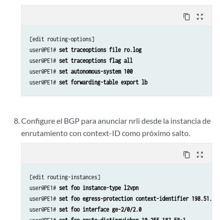
content_copy
zoom_out_map
[edit routing-options]

user@PE1# 
set traceoptions file ro.log
user@PE1# 
set traceoptions flag all
user@PE1# 
set autonomous-system 100 
user@PE1# 
set forwarding-table export lb
Configure el BGP para anunciar nrli desde la instancia de
enrutamiento con context-ID como próximo salto.
content_copy
zoom_out_map
[edit routing-instances]

user@PE1# 
set foo instance-type l2vpn
user@PE1# 
set foo egress-protection context-identifier 198.51.10
user@PE1# 
set foo interface ge-2/0/2.0