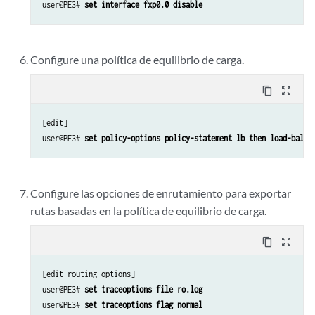
user@PE3# 
set interface fxp0.0 disable
Configure una política de equilibrio de carga.
content_copy
zoom_out_map
[edit]

user@PE3# 
set policy-options policy-statement lb then load-balan
Configure las opciones de enrutamiento para exportar
rutas basadas en la política de equilibrio de carga.
content_copy
zoom_out_map
[edit routing-options]

user@PE3# 
set traceoptions file ro.log
user@PE3# 
set traceoptions flag normal