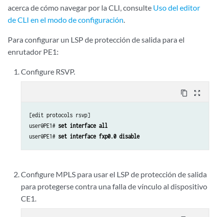
acerca de cómo navegar por la CLI, consulte
Uso del editor
set routing-instances foo instance-type l2vpn
de CLI en el modo de configuración
.
set routing-instances foo interface ge-2/1/2.0
set routing-instances foo route-distinguisher 10.255.183.61:1
Para configurar un LSP de protección de salida para el
set routing-instances foo vrf-target target:9000:1
enrutador PE1:
set routing-instances foo protocols l2vpn encapsulation-type ethernet
set routing-instances foo protocols l2vpn site foo site-identifier 2
Configure RSVP.
set routing-instances foo protocols l2vpn site foo interface ge-2/1/2
content_copy
zoom_out_map
[edit protocols rsvp]

user@PE1# 
set interface all
user@PE1# 
set interface fxp0.0 disable
Configure MPLS para usar el LSP de protección de salida
para protegerse contra una falla de vínculo al dispositivo
CE1.