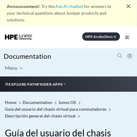
close
Announcement:
Try the
Ask AI chatbot
for answers to
your technical questions about Juniper products and
solutions.
HPE Aruba Docs
arrow_forward
Documentation
Menu
EXPLORE PATHFINDER APPS
Home
Documentation
Junos OS
Guía del usuario del chasis virtual para conmutadores
Descripción general del chasis virtual
Guía del usuario del chasis