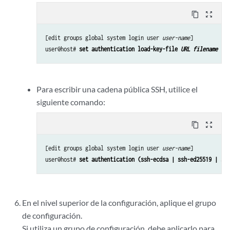
content_copy
zoom_out_map
[edit groups global system login user 
user-name
]

user@host# 
set authentication load-key-file 
URL filename
Para escribir una cadena pública SSH, utilice el
siguiente comando:
content_copy
zoom_out_map
[edit groups global system login user 
user-name
]

user@host# 
set authentication (ssh-ecdsa | ssh-ed25519 | ssh
En el nivel superior de la configuración, aplique el grupo
de configuración.
Si utiliza un grupo de configuración, debe aplicarlo para