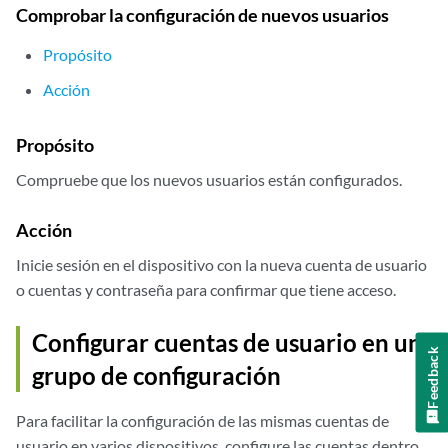
Comprobar la configuración de nuevos usuarios
            class operator;

            authentication {

Propósito
                ssh-rsa “1024 37 12341234@ecbatana.per”;

            }

Acción
        }

        user anonymous {

Propósito
            class unauthorized;

        }

Compruebe que los nuevos usuarios están configurados.
        user remote {

            full-name “All remote users”;

Acción
            uid 9999;

            class read-only;

Inicie sesión en el dispositivo con la nueva cuenta de usuario
        }

o cuentas y contraseña para confirmar que tiene acceso.
    }

Configurar cuentas de usuario en un
Feedback
grupo de configuración
Para facilitar la configuración de las mismas cuentas de
usuario en varios dispositivos, configure las cuentas dentro