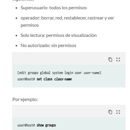
Superusuario: todos los permisos
operador: borrar, red, restablecer, rastrear y ver
permisos
Solo lectura: permisos de visualización
No autorizado: sin permisos
content_copy
zoom_out_map
[edit groups global system login user 
user-name
]

user@host# 
set class 
class-name
Por ejemplo:
content_copy
zoom_out_map
user@host# 
show groups