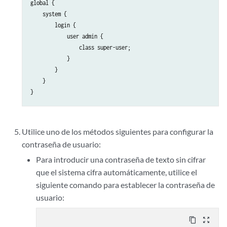
global {

    system {

        login {

            user admin {

                class super-user;

            }

        }

    }

Utilice uno de los métodos siguientes para configurar la
contraseña de usuario:
Para introducir una contraseña de texto sin cifrar
que el sistema cifra automáticamente, utilice el
siguiente comando para establecer la contraseña de
usuario:
content_copy
zoom_out_map