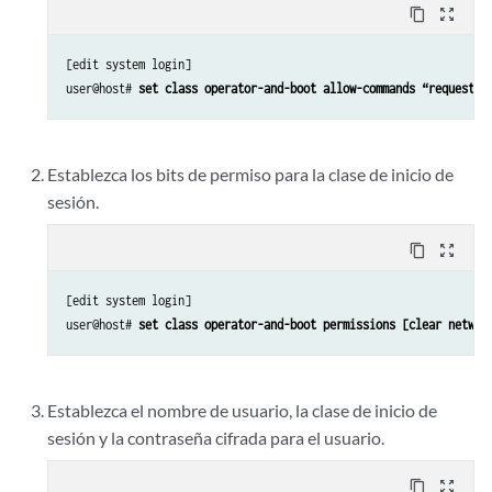
content_copy
zoom_out_map
[edit system login]

user@host# 
set class operator-and-boot allow-commands “request s
Establezca los bits de permiso para la clase de inicio de
sesión.
content_copy
zoom_out_map
[edit system login]

user@host# 
set class operator-and-boot permissions [clear networ
Establezca el nombre de usuario, la clase de inicio de
sesión y la contraseña cifrada para el usuario.
content_copy
zoom_out_map