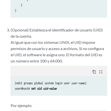
    }

(Opcional) Establezca el identificador de usuario (UID)
de la cuenta.
Al igual que con los sistemas UNIX, el UID impone
permisos de usuario y acceso a archivos. Si no configura
el UID, el software le asigna uno. El formato del UID es
un número entre 100 y 64.000.
content_copy
zoom_out_map
[edit groups global system login user 
user-name
]

user@host# 
set uid 
uid-value
Por ejemplo: