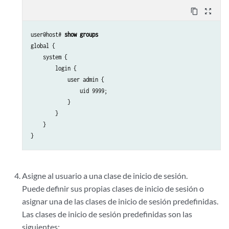
content_copy
zoom_out_map
user@host# 
show groups
global {

    system {

        login {

            user admin {

                uid 9999;

            }

        }

    }

Asigne al usuario a una clase de inicio de sesión.
Puede definir sus propias clases de inicio de sesión o
asignar una de las clases de inicio de sesión predefinidas.
Las clases de inicio de sesión predefinidas son las
siguientes: