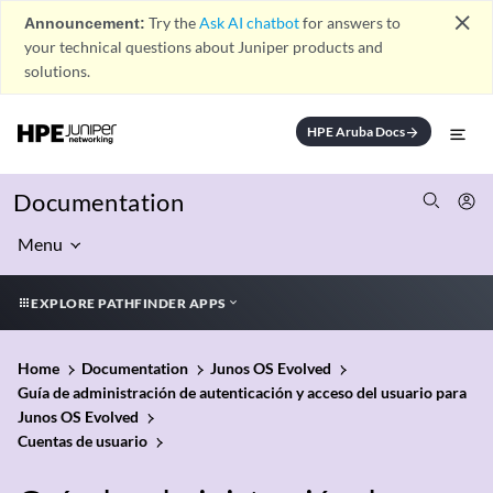
close
Announcement:
Try the
Ask AI chatbot
for answers to
your technical questions about Juniper products and
solutions.
HPE Aruba Docs
arrow_forward
Documentation
Menu
EXPLORE PATHFINDER APPS
Home
Documentation
Junos OS Evolved
Guía de administración de autenticación y acceso del usuario para
Junos OS Evolved
Cuentas de usuario