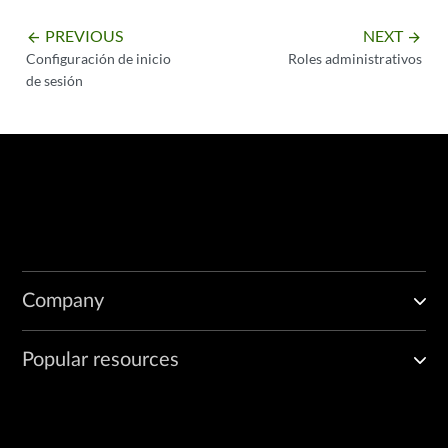
PREVIOUS
NEXT
arrow_backward
arrow_forward
Configuración de inicio
Roles administrativos
de sesión
Company
Popular resources