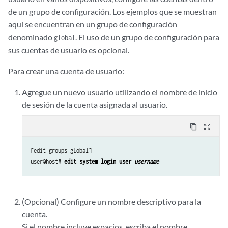
de un grupo de configuración. Los ejemplos que se muestran
aquí se encuentran en un grupo de configuración
denominado
. El uso de un grupo de configuración para
global
sus cuentas de usuario es opcional.
Para crear una cuenta de usuario:
Agregue un nuevo usuario utilizando el nombre de inicio
de sesión de la cuenta asignada al usuario.
content_copy
zoom_out_map
[edit groups global]

user@host# 
edit system login user 
username
(Opcional) Configure un nombre descriptivo para la
cuenta.
Si el nombre incluye espacios, escriba el nombre