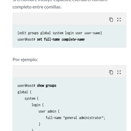
completo entre comillas.
content_copy
zoom_out_map
[edit groups global system login user 
user-name
]

user@host# 
set full-name 
complete-name
Por ejemplo:
content_copy
zoom_out_map
user@host# 
show groups
global {

    system {

        login {

            user admin {

                full-name "general administrator";

            }

        }
