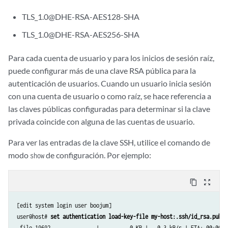
TLS_1.0@DHE-RSA-AES128-SHA
TLS_1.0@DHE-RSA-AES256-SHA
Para cada cuenta de usuario y para los inicios de sesión raíz,
puede configurar más de una clave RSA pública para la
autenticación de usuarios. Cuando un usuario inicia sesión
con una cuenta de usuario o como raíz, se hace referencia a
las claves públicas configuradas para determinar si la clave
privada coincide con alguna de las cuentas de usuario.
Para ver las entradas de la clave SSH, utilice el comando de
modo
de configuración. Por ejemplo:
show
content_copy
zoom_out_map
[edit system login user boojum]

user@host# 
set authentication load-key-file my-host:.ssh/id_rsa.pub
.file.19692               |          0 KB |   0.3 kB/s | ETA: 00:00:00