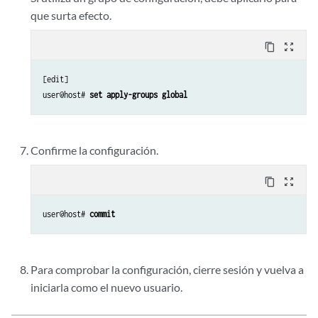
que surta efecto.
content_copy
zoom_out_map
[edit]

user@host# 
set apply-groups global
Confirme la configuración.
content_copy
zoom_out_map
user@host# 
commit
Para comprobar la configuración, cierre sesión y vuelva a
iniciarla como el nuevo usuario.