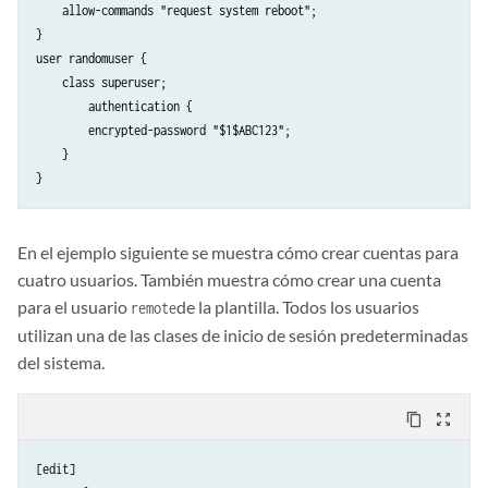
    allow-commands "request system reboot";

}

user randomuser {

    class superuser;

        authentication {

        encrypted-password "$1$ABC123";

    }

En el ejemplo siguiente se muestra cómo crear cuentas para
cuatro usuarios. También muestra cómo crear una cuenta
para el usuario
de la plantilla. Todos los usuarios
remote
utilizan una de las clases de inicio de sesión predeterminadas
del sistema.
content_copy
zoom_out_map
[edit]
