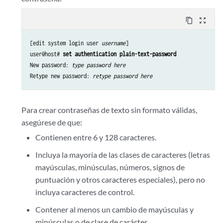
content_copy
zoom_out_map
[edit system login user 
username
]

user@host# 
set authentication plain-text-password
New password: 
type password here
Retype new password: 
retype password here
Para crear contraseñas de texto sin formato válidas,
asegúrese de que:
Contienen entre 6 y 128 caracteres.
Incluya la mayoría de las clases de caracteres (letras
mayúsculas, minúsculas, números, signos de
puntuación y otros caracteres especiales), pero no
incluya caracteres de control.
Contener al menos un cambio de mayúsculas y
minúsculas o de clase de carácter.