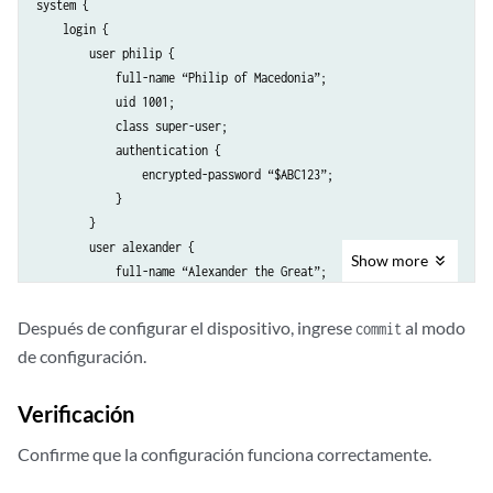
system {

    login {

        user philip {

            full-name “Philip of Macedonia”; 

            uid 1001; 

            class super-user; 

            authentication {

                encrypted-password “$ABC123”; 

            }

        }

        user alexander {

Show
more
            full-name “Alexander the Great”;

            uid 1002;

            class operator;

Después de configurar el dispositivo, ingrese
al modo
commit
            authentication {

de configuración.
                encrypted-password “$ABC123”;

            }

Verificación
        }

        user darius {

Confirme que la configuración funciona correctamente.
            full-name “Darius King of Persia”;

            uid 1003;
