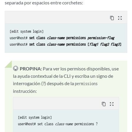
separada por espacios entre corchetes:
content_copy
zoom_out_map
[edit system login]

user@host# 
set class 
class-name
 permissions 
permission-flag
user@host# 
set class 
class-name
 permissions [
flag1 flag2 flag3
]
PROPINA:
Para ver los permisos disponibles, use
la ayuda contextual de la CLI y escriba un signo de
interrogación (?) después de la
permissions
instrucción:
content_copy
zoom_out_map
[edit system login]

user@host# set class 
class-name
 permissions ?