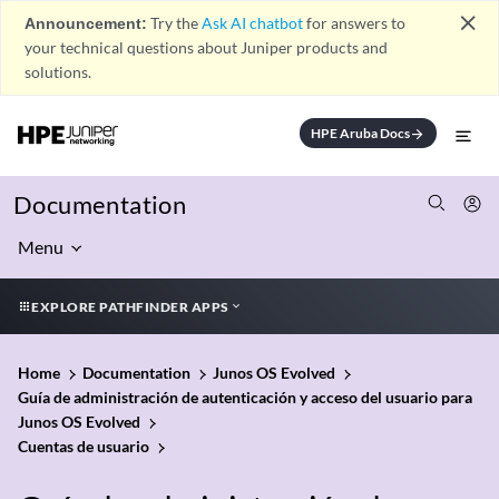
close
Announcement:
Try the
Ask AI chatbot
for answers to
your technical questions about Juniper products and
solutions.
HPE Aruba Docs
arrow_forward
Documentation
Menu
EXPLORE PATHFINDER APPS
Home
Documentation
Junos OS Evolved
Guía de administración de autenticación y acceso del usuario para
Junos OS Evolved
Cuentas de usuario