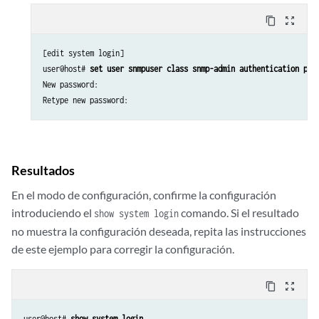
content_copy
zoom_out_map
[edit system login]

user@host# 
set user snmpuser class snmp-admin authentication pla
New password:

Retype new password:
Resultados
En el modo de configuración, confirme la configuración
introduciendo el
comando. Si el resultado
show system login
no muestra la configuración deseada, repita las instrucciones
de este ejemplo para corregir la configuración.
content_copy
zoom_out_map
user@host# 
show system login