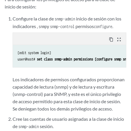
inicio de sesión:
Configure la clase de
inicio de sesión con los
snmp-admin
indicadores ,
y
permisos
.
snmp
snmp-control
configure
content_copy
zoom_out_map
[edit system login]

user@host# 
set class snmp-admin permissions [configure snmp snmp
Los indicadores de permisos configurados proporcionan
capacidad de lectura (snmp) y de lectura y escritura
(snmp-control) para SNMP, y este es el único privilegio
de acceso permitido para esta clase de inicio de sesión.
Se deniegan todos los demás privilegios de acceso.
Cree las cuentas de usuario asignadas a la clase de inicio
de
sesión.
snmp-admin