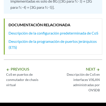
implementadas es solo de 8G [(3G para
) + (2G
fc-3
para
) + (3G para
)].
fc-4
fc-5
DOCUMENTACIÓN RELACIONADA
Descripción de la configuración predeterminada de CoS
Descripción de la programación de puertos jerárquicos
(ETS)
PREVIOUS
NEXT
arrow_backward
arrow_forward
CoS en puertos de
Descripción de CoS en
conmutador de chasis
interfaces VXLAN
virtual
administradas por
OVSDB