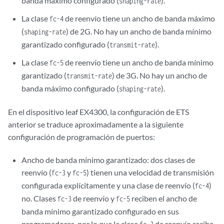
banda máximo configurado (
).
shaping-rate
La clase
de reenvío tiene un ancho de banda máximo
fc-4
(
) de 2G. No hay un ancho de banda mínimo
shaping-rate
garantizado configurado (
).
transmit-rate
La clase
de reenvío tiene un ancho de banda mínimo
fc-5
garantizado (
) de 3G. No hay un ancho de
transmit-rate
banda máximo configurado (
).
shaping-rate
En el dispositivo leaf EX4300, la configuración de ETS
anterior se traduce aproximadamente a la siguiente
configuración de programación de puertos:
Ancho de banda mínimo garantizado: dos clases de
reenvío (
y
) tienen una velocidad de transmisión
fc-3
fc-5
configurada explícitamente y una clase de reenvío (
)
fc-4
no. Clases
de reenvío y
reciben el ancho de
fc-3
fc-5
banda mínimo garantizado configurado en sus
programadores, por lo que la clase
de reenvío recibe