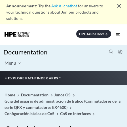
close
Announcement:
Try the
Ask AI chatbot
for answers to
your technical questions about Juniper products and
solutions.
HPE Aruba Docs
arrow_forward
Documentation
Menu
EXPLORE PATHFINDER APPS
Home
Documentation
Junos OS
Guía del usuario de administración de tráfico (Conmutadores de la
serie QFX y conmutadores EX4600)
Configuración básica de CoS
CoS en interfaces