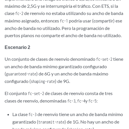
máximo de 2,5G y se interrumpiría el tráfico. Con ETS, si la
clase
de reenvío no estaba utilizando su ancho de banda
fc-2
máximo asignado, entonces
podría usar (compartir) ese
fc-1
ancho de banda no utilizado. Pero la programación de
puertos planos no comparte el ancho de banda no utilizado.
Escenario 2
Un conjunto de clases de reenvío denominado
tiene
fc-set-2
un ancho de banda mínimo garantizado configurado
(
) de 6G y un ancho de banda máximo
guaranteed-rate
configurado (
) de 9G.
shaping-rate
El conjunto
de clases de reenvío consta de tres
fc-set-2
clases de reenvío, denominadas
,
y
:
fc-3
fc-4
fc-5
La clase
de reenvío tiene un ancho de banda mínimo
fc-3
garantizado (
) de 1G. No hay un ancho de
transmit-rate