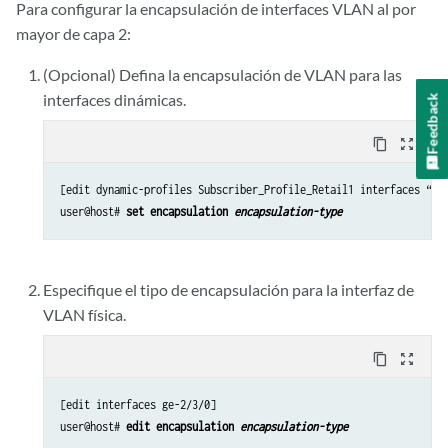
Para configurar la encapsulación de interfaces VLAN al por
mayor de capa 2:
(Opcional) Defina la encapsulación de VLAN para las
interfaces dinámicas.
Feedback
content_copy
zoom_out_map
[edit dynamic-profiles Subscriber_Profile_Retail1 interfaces “$ju
user@host# 
set encapsulation 
encapsulation-type
Especifique el tipo de encapsulación para la interfaz de
VLAN física.
content_copy
zoom_out_map
[edit interfaces ge-2/3/0]

user@host# 
edit encapsulation 
encapsulation-type