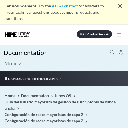
close
Announcement:
Try the
Ask AI chatbot
for answers to
your technical questions about Juniper products and
solutions.
HPE Aruba Docs
arrow_forward
Documentation
Menu
EXPLORE PATHFINDER APPS
Home
Documentation
Junos OS
Guía del usuario mayorista de gestión de suscriptores de banda
ancha
Configuración de redes mayoristas de capa 2
Configuración de redes mayoristas de capa 2