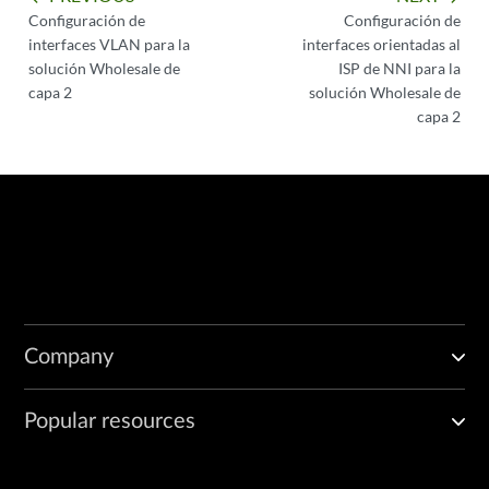
Configuración de
Configuración de
interfaces VLAN para la
interfaces orientadas al
solución Wholesale de
ISP de NNI para la
capa 2
solución Wholesale de
capa 2
Company
Popular resources