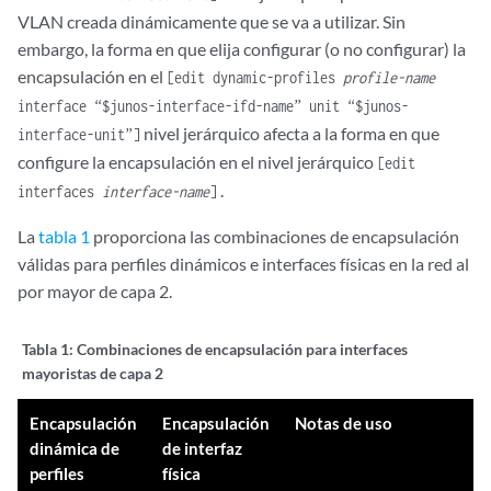
VLAN creada dinámicamente que se va a utilizar. Sin
embargo, la forma en que elija configurar (o no configurar) la
encapsulación en el
[edit dynamic-profiles
profile-name
interface “$junos-interface-ifd-name” unit “$junos-
nivel jerárquico afecta a la forma en que
interface-unit”]
configure la encapsulación en el nivel jerárquico
[edit
.
interfaces
interface-name
]
La
tabla 1
proporciona las combinaciones de encapsulación
válidas para perfiles dinámicos e interfaces físicas en la red al
por mayor de capa 2.
Tabla 1:
Combinaciones de encapsulación para interfaces
mayoristas de capa 2
Encapsulación
Encapsulación
Notas de uso
dinámica de
de interfaz
perfiles
física