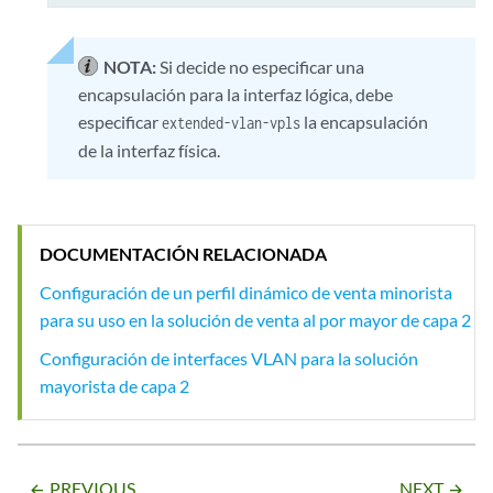
NOTA:
Si decide no especificar una
encapsulación para la interfaz lógica, debe
especificar
la encapsulación
extended-vlan-vpls
de la interfaz física.
DOCUMENTACIÓN RELACIONADA
Configuración de un perfil dinámico de venta minorista
para su uso en la solución de venta al por mayor de capa 2
Configuración de interfaces VLAN para la solución
mayorista de capa 2
PREVIOUS
NEXT
arrow_backward
arrow_forward