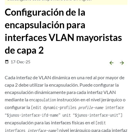
Configuración de la
encapsulación para
interfaces VLAN mayoristas
de capa 2
17-Dec-25
date_range
arrow_backward
arrow_forward
Cada interfaz de VLAN dinámica en una red al por mayor de
capa 2 debe utilizar la encapsulación. Puede configurar la
encapsulación dinámicamente para cada interfaz VLAN
mediante la
instrucción en el nivel jerárquico o
encapsulation
configurar la
[edit dynamic-profiles
profile-name
interface
“$junos-interface-ifd-name” unit “$junos-interface-unit”]
encapsulación para las interfaces físicas en el
[edit
nivel jerárquico para cada interfaz
interfaces
interface-name
]