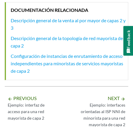
                }

DOCUMENTACIÓN RELACIONADA
                interface-mac-limit {

                    2000; 

Descripción general de la venta al por mayor de capas 2 y
                }

3
                no-tunnel-services;

Feedback
                site A-PE {

Descripción general de la topología de red mayorista de
                    site-identifier 1;

capa 2
                }

Configuración de instancias de enrutamiento de acceso
            }

independientes para minoristas de servicios mayoristas
        }

    }

de capa 2
    Retailer_Instance2 {

        vlan-model one-to-one;

        instance-role access;

        instance-type l2backhaul-vpn;

PREVIOUS
NEXT
arrow_backward
arrow_forward
        interface ge-2/2/0.0

Ejemplo: interfaz de
Ejemplo: interfaces
        no-local-switching;

acceso para una red
orientadas al ISP NNI de
        route-distinguisher 10.10.1.1:2;

mayorista de capa 2
minorista para una red
        vrf-target target:300:1;

mayorista de capa 2
        protocols {
