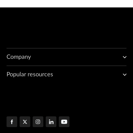
            vpls {

                site-range 1000;

                no-tunnel-services;

                site A-PE {

                    site-identifier 1;

                }

            }

        }

    }

Company
Popular resources