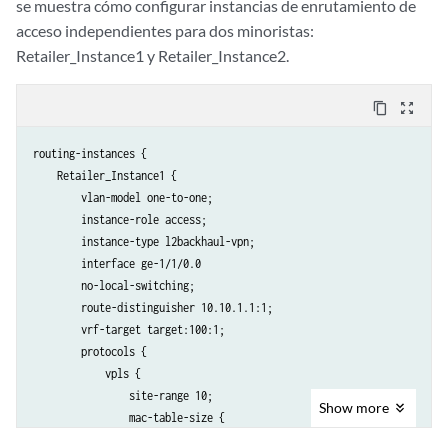
se muestra cómo configurar instancias de enrutamiento de
acceso independientes para dos minoristas:
Retailer_Instance1 y Retailer_Instance2.
content_copy
zoom_out_map
routing-instances {

    Retailer_Instance1 {

        vlan-model one-to-one;

        instance-role access;

        instance-type l2backhaul-vpn;

        interface ge-1/1/0.0

        no-local-switching;

        route-distinguisher 10.10.1.1:1;

        vrf-target target:100:1;

        protocols {

            vpls {

                site-range 10;

Show
more
                mac-table-size {

                    6000;
