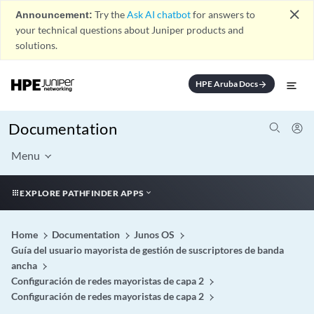
close
Announcement:
Try the
Ask AI chatbot
for answers to
your technical questions about Juniper products and
solutions.
HPE Aruba Docs
arrow_forward
Documentation
Menu
EXPLORE PATHFINDER APPS
Home
Documentation
Junos OS
Guía del usuario mayorista de gestión de suscriptores de banda
ancha
Configuración de redes mayoristas de capa 2
Configuración de redes mayoristas de capa 2