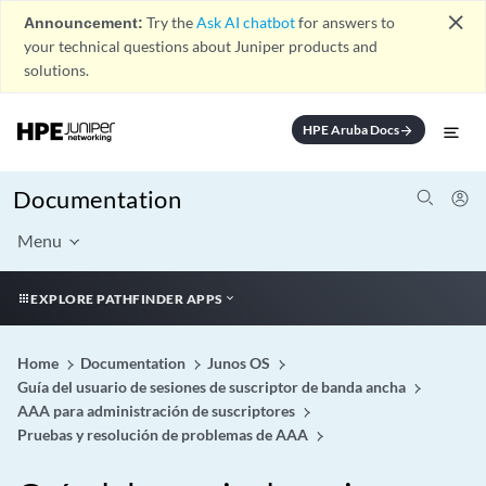
close
Announcement:
Try the
Ask AI chatbot
for answers to
your technical questions about Juniper products and
solutions.
HPE Aruba Docs
arrow_forward
Documentation
Menu
EXPLORE PATHFINDER APPS
Home
Documentation
Junos OS
Guía del usuario de sesiones de suscriptor de banda ancha
AAA para administración de suscriptores
Pruebas y resolución de problemas de AAA