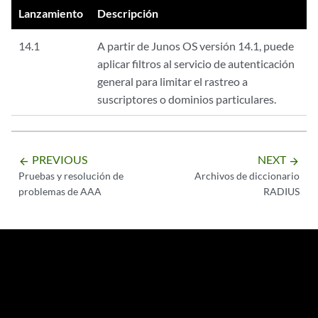
Lanzamiento
Descripción
14.1
A partir de Junos OS versión 14.1, puede
aplicar filtros al servicio de autenticación
general para limitar el rastreo a
suscriptores o dominios particulares.
PREVIOUS
NEXT
arrow_backward
arrow_forward
Pruebas y resolución de
Archivos de diccionario
problemas de AAA
RADIUS