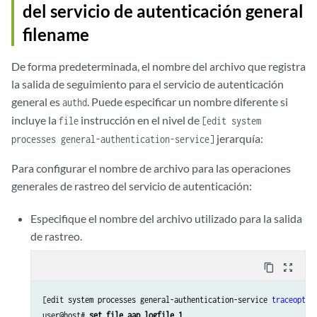
del servicio de autenticación general
filename
De forma predeterminada, el nombre del archivo que registra
la salida de seguimiento para el servicio de autenticación
general es
. Puede especificar un nombre diferente si
authd
incluye la
instrucción en el nivel de
file
[edit system
jerarquía:
processes general-authentication-service]
Para configurar el nombre de archivo para las operaciones
generales de rastreo del servicio de autenticación:
Especifique el nombre del archivo utilizado para la salida
de rastreo.
content_copy
zoom_out_map
[edit system processes general-authentication-service 
traceoptio
user@host# 
set file aap_logfile_1