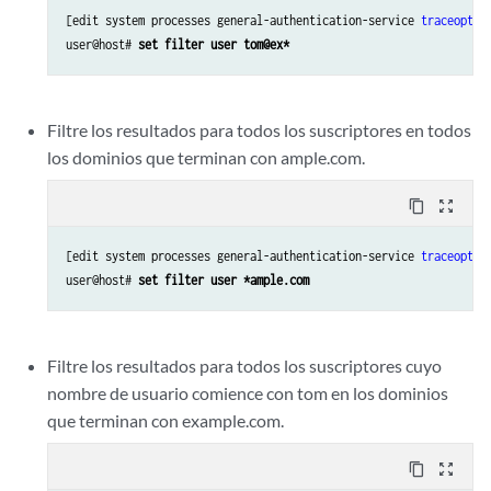
[edit system processes general-authentication-service 
traceoptio
user@host# 
set filter user tom@ex*
Filtre los resultados para todos los suscriptores en todos
los dominios que terminan con ample.com.
content_copy
zoom_out_map
[edit system processes general-authentication-service 
traceoptio
user@host# 
set filter user *ample.com
Filtre los resultados para todos los suscriptores cuyo
nombre de usuario comience con tom en los dominios
que terminan con example.com.
content_copy
zoom_out_map