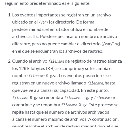
seguimiento predeterminado es el siguiente:
Los eventos importantes se registran en un archivo
ubicado en el
directorio. De forma
/var/log
predeterminada, el enrutador utiliza el nombre de
archivo,
. Puede especificar un nombre de archivo
authd
diferente, pero no puede cambiar el directorio (
)
/var/log
en el que se encuentran los archivos de rastreo.
Cuando el archivo
de registro de rastreo alcanza
filename
los 128 kilobytes (KB), se comprime y se le cambia el
nombre
a . Los eventos posteriores se
filename
.0.gz
registran en un nuevo archivo llamado
, hasta
filename
que vuelve a alcanzar su capacidad. En este punto,
se renombra
y
se
filename
.0.gz
filename
.1.gz
filename
comprime y se renombra
. Este proceso se
filename
.0.gz
repite hasta que el número de archivos archivados
alcanza el número máximo de archivos. A continuación,
se sobrescribe el archivo de rastreo más antiguo, el que