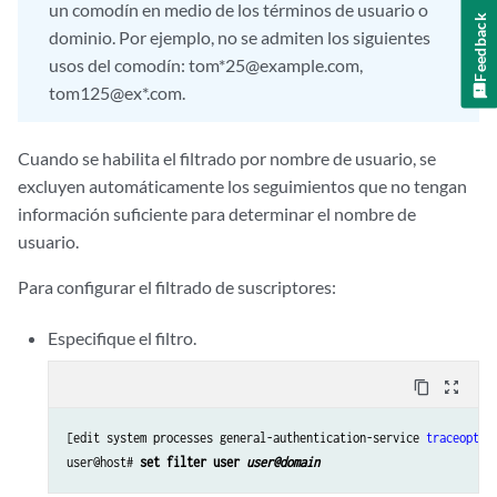
un comodín en medio de los términos de usuario o
Feedback
dominio. Por ejemplo, no se admiten los siguientes
usos del comodín: tom*25@example.com,
tom125@ex*.com.
Cuando se habilita el filtrado por nombre de usuario, se
excluyen automáticamente los seguimientos que no tengan
información suficiente para determinar el nombre de
usuario.
Para configurar el filtrado de suscriptores:
Especifique el filtro.
content_copy
zoom_out_map
[edit system processes general-authentication-service 
traceoptio
user@host# 
set filter user 
user@domain