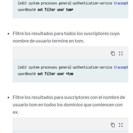
[edit system processes general-authentication-service 
traceoptio
user@host# 
set filter user tom*
Filtre los resultados para todos los suscriptores cuyo
nombre de usuario termine en tom.
content_copy
zoom_out_map
[edit system processes general-authentication-service 
traceoptio
user@host# 
set filter user *tom
Filtre los resultados para suscriptores con el nombre de
usuario tom en todos los dominios que comiencen con
ex.
content_copy
zoom_out_map