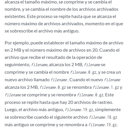
alcanza el tamaño máximo, se comprime y se cambia el
nombre, y se cambia el nombre de los archivos archivados
existentes. Este proceso se repite hasta que se alcanza el
número máximo de archivos archivados, momento en el que
se sobrescribe el archivo más antiguo.
Por ejemplo, puede establecer el tamaño máximo de archivo
en 2 MB y el número máximo de archivos en 20. Cuando el
archivo que recibe el resultado de la operación de
seguimiento,
, alcanza los 2 MB,
se
filename
filename
comprime y se cambia el nombre
, y se crea un
filename
.0.gz
nuevo archivo llamado
. Cuando el nuevo
filename
filename
alcanza los 2 MB,
se renombra
y
filename
.0.gz
filename
.1.gz
se comprime y se renombra
. Este
filename
filename
.0.gz
proceso se repite hasta que hay 20 archivos de rastreo.
Luego, el archivo más antiguo,
, simplemente
filename
.19.gz
se sobrescribe cuando el siguiente archivo
filename
.18.gz
más antiguo se comprime y se renombra a
.
filename
.19.gz