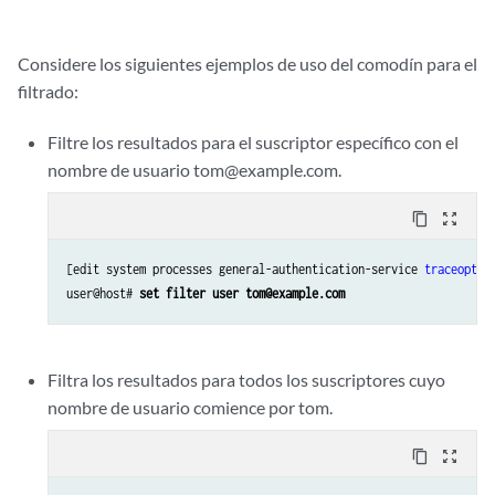
Considere los siguientes ejemplos de uso del comodín para el
filtrado:
Filtre los resultados para el suscriptor específico con el
nombre de usuario tom@example.com.
content_copy
zoom_out_map
[edit system processes general-authentication-service 
traceoptio
user@host# 
set filter user tom@example.com
Filtra los resultados para todos los suscriptores cuyo
nombre de usuario comience por tom.
content_copy
zoom_out_map