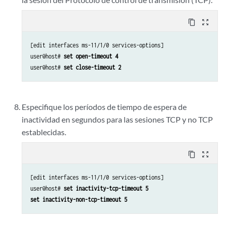
content_copy
zoom_out_map
[edit interfaces ms-11/1/0 services-options]

user@host# 
set open-timeout 4
user@host# 
set close-timeout 2
Especifique los períodos de tiempo de espera de
inactividad en segundos para las sesiones TCP y no TCP
establecidas.
content_copy
zoom_out_map
[edit interfaces ms-11/1/0 services-options]

user@host# 
set inactivity-tcp-timeout 5
set inactivity-non-tcp-timeout 5