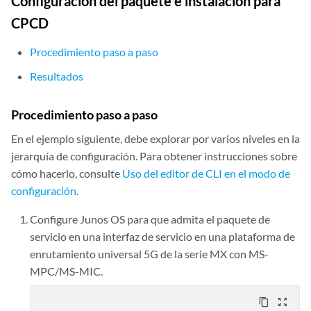
Configuración del paquete e instalación para
        inside-service-interface ms-11/1/0.1;

        outside-service-interface ms-11/1/0.2;

CPCD
    }

Procedimiento paso a paso
Resultados
Procedimiento paso a paso
En el ejemplo siguiente, debe explorar por varios niveles en la
jerarquía de configuración. Para obtener instrucciones sobre
cómo hacerlo, consulte
Uso del editor de CLI en el modo de
configuración
.
Configure Junos OS para que admita el paquete de
servicio en una interfaz de servicio en una plataforma de
enrutamiento universal 5G de la serie MX con MS-
MPC/MS-MIC.
content_copy
zoom_out_map