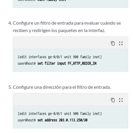
Configure un filtro de entrada para evaluar cuándo se
reciben y redirigen los paquetes en la interfaz.
content_copy
zoom_out_map
[edit interfaces ge-0/0/1 unit 900 family inet]

user@host# 
set filter input FF_HTTP_REDIR_IN
Configure una dirección para el filtro de entrada.
content_copy
zoom_out_map
[edit interfaces ge-0/0/1 unit 900 family inet]

user@host# 
set address 203.0.113.250/30