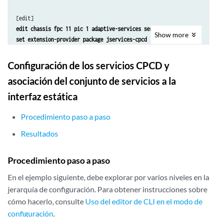
edit chassis fpc 11 pic 1 adaptive-services service-package
Show
more
set extension-provider package jservices-cpcd
set extension-provider syslog daemon none
set extension-provider syslog external none
Configuración de los servicios CPCD y
set extension-provider syslog kernel none
asociación del conjunto de servicios a la
set extension-provider syslog pfe none
interfaz estática
set interfaces ge-0/0/1 unit 900 description VLAN REDIRECT
Procedimiento paso a paso
set interfaces ge-0/0/1 unit 900 vlan-id 900
Resultados
set interfaces ge-0/0/1 unit 900 family inet filter input FF_HTTP_RED
set interfaces ge-0/0/1 unit 900 family inet address 203.0.113.250/30
edit interfaces ms-11/1/0 services-options open-timeout 4
Procedimiento paso a paso
edit interfaces ms-11/1/0 services-options close-timeout 2
En el ejemplo siguiente, debe explorar por varios niveles en la
edit interfaces ms-11/1/0 services-options inactivity-tcp-timeout 5
jerarquía de configuración. Para obtener instrucciones sobre
edit interfaces ms-11/1/0 services-options inactivity-non-tcp-timeout
edit interfaces ms-11/1/0 services-options session-timeout 5
cómo hacerlo, consulte
Uso del editor de CLI en el modo de
edit interfaces ms-11/1/0 services-options tcp-tickles 0
configuración
.