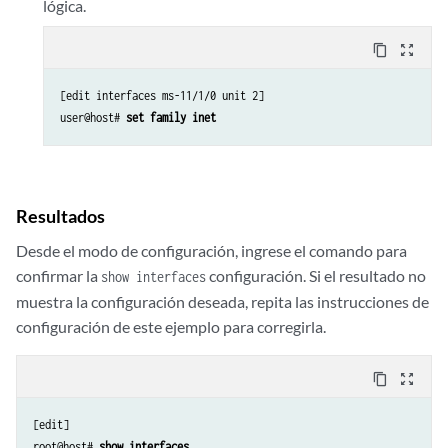
lógica.
content_copy
zoom_out_map
[edit interfaces ms-11/1/0 unit 2]

user@host# 
set family inet
Resultados
Desde el modo de configuración, ingrese el comando para
confirmar la
configuración. Si el resultado no
show interfaces
muestra la configuración deseada, repita las instrucciones de
configuración de este ejemplo para corregirla.
content_copy
zoom_out_map
[edit]

root@host# 
show interfaces