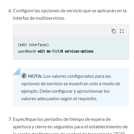
Configure las opciones de servicio que se aplicarán en la
interfaz de multiservicios.
content_copy
zoom_out_map
[edit interfaces]

user@host# 
edit ms-11/1/0 services-options
NOTA:
Los valores configurados para las
opciones de servicio se muestran solo a modo de
ejemplo. Debe configurar y aprovisionar los
valores adecuados según el requisito.
Especifique los períodos de tiempo de espera de
apertura y cierre en segundos para el establecimiento de
la sesión del Protocolo de control de transmisión (TCP).