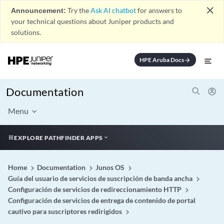
close
Announcement:
Try the
Ask AI chatbot
for answers to
your technical questions about Juniper products and
solutions.
HPE Aruba Docs
arrow_forward
Documentation
Menu
EXPLORE PATHFINDER APPS
Home
Documentation
Junos OS
Guía del usuario de servicios de suscripción de banda ancha
Configuración de servicios de redireccionamiento HTTP
Configuración de servicios de entrega de contenido de portal
cautivo para suscriptores redirigidos