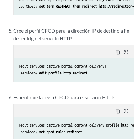
user@host# 
set term REDIRECT then redirect http://redirection-po
Cree el perfil CPCD para la dirección IP de destino a fin
de redirigir el servicio HTTP.
content_copy
zoom_out_map
[edit services captive-portal-content-delivery]

user@host# 
edit profile http-redirect
Especifique la regla CPCD para el servicio HTTP.
content_copy
zoom_out_map
[edit services captive-portal-content-delivery profile http-redir
user@host# 
set cpcd-rules redirect