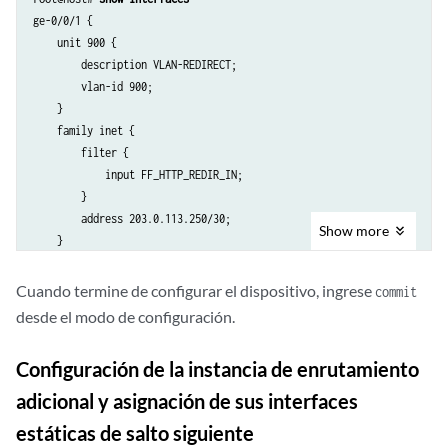
ge-0/0/1 {

    unit 900 { 

        description VLAN-REDIRECT;

        vlan-id 900;

    }

    family inet {

        filter {

            input FF_HTTP_REDIR_IN;

        }

        address 203.0.113.250/30;

Show
more
    }

}

ms-11/1/0 {

Cuando termine de configurar el dispositivo, ingrese
commit
    services-options {

desde el modo de configuración.
        open-timeout 4;

        close-timeout 2;

Configuración de la instancia de enrutamiento
        inactivity-tcp-timeout 5;

        inactivity-non-tcp-timeout 5;

adicional y asignación de sus interfaces
        session-timeout 5;

estáticas de salto siguiente
        tcp-tickles 0;
