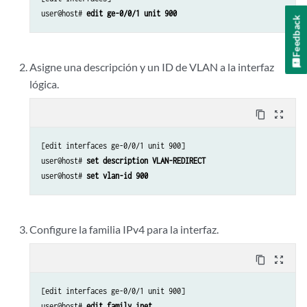
user@host# 
edit ge-0/0/1 unit 900
Feedback
Asigne una descripción y un ID de VLAN a la interfaz
lógica.
content_copy
zoom_out_map
[edit interfaces ge-0/0/1 unit 900]

user@host# 
set description VLAN-REDIRECT
user@host# 
set vlan-id 900
Configure la familia IPv4 para la interfaz.
content_copy
zoom_out_map
[edit interfaces ge-0/0/1 unit 900]

user@host# 
edit family inet