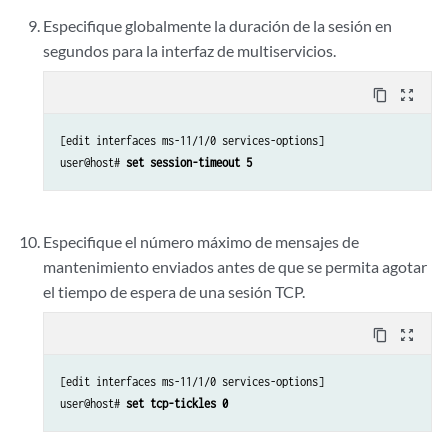
Especifique globalmente la duración de la sesión en
segundos para la interfaz de multiservicios.
content_copy
zoom_out_map
[edit interfaces ms-11/1/0 services-options]

user@host# 
set session-timeout 5
Especifique el número máximo de mensajes de
mantenimiento enviados antes de que se permita agotar
el tiempo de espera de una sesión TCP.
content_copy
zoom_out_map
[edit interfaces ms-11/1/0 services-options]

user@host# 
set tcp-tickles 0