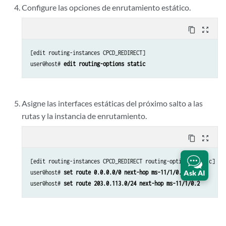
Configure las opciones de enrutamiento estático.
content_copy
zoom_out_map
[edit routing-instances CPCD_REDIRECT]

user@host# 
edit routing-options static
Asigne las interfaces estáticas del próximo salto a las
rutas y la instancia de enrutamiento.
content_copy
zoom_out_map
[edit routing-instances CPCD_REDIRECT routing-options static]

user@host# 
set route 0.0.0.0/0 next-hop ms-11/1/0.1
Ask AI
user@host# 
set route 203.0.113.0/24 next-hop ms-11/1/0.2