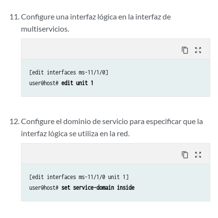
Configure una interfaz lógica en la interfaz de
multiservicios.
content_copy
zoom_out_map
[edit interfaces ms-11/1/0]

user@host# 
edit unit 1
Configure el dominio de servicio para especificar que la
interfaz lógica se utiliza en la red.
content_copy
zoom_out_map
[edit interfaces ms-11/1/0 unit 1]

user@host# 
set service-domain inside