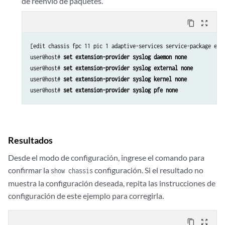
de reenvío de paquetes.
content_copy
zoom_out_map
[edit chassis fpc 11 pic 1 adaptive-services service-package exte
user@host# 
set extension-provider syslog daemon none
user@host# 
set extension-provider syslog external none
user@host# 
set extension-provider syslog kernel none
user@host# 
set extension-provider syslog pfe none
Resultados
Desde el modo de configuración, ingrese el comando para
confirmar la
configuración. Si el resultado no
show chassis
muestra la configuración deseada, repita las instrucciones de
configuración de este ejemplo para corregirla.
content_copy
zoom_out_map