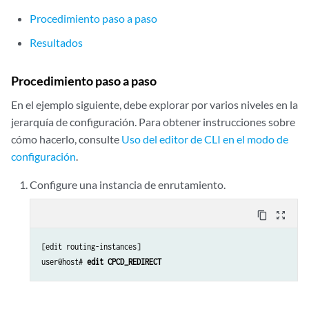
    }

Procedimiento paso a paso
    unit 1 {

        family inet;

Resultados
        service-domain inside;

    }

Procedimiento paso a paso
    unit 2 {

        family inet {

En el ejemplo siguiente, debe explorar por varios niveles en la
            filter {

jerarquía de configuración. Para obtener instrucciones sobre
                output FF_CPCD_REDIRECT_OUTPUT;

cómo hacerlo, consulte
Uso del editor de CLI en el modo de
            }

configuración
.
        }

        service-domain outside;

Configure una instancia de enrutamiento.
    }

content_copy
zoom_out_map
[edit routing-instances]

user@host# 
edit CPCD_REDIRECT