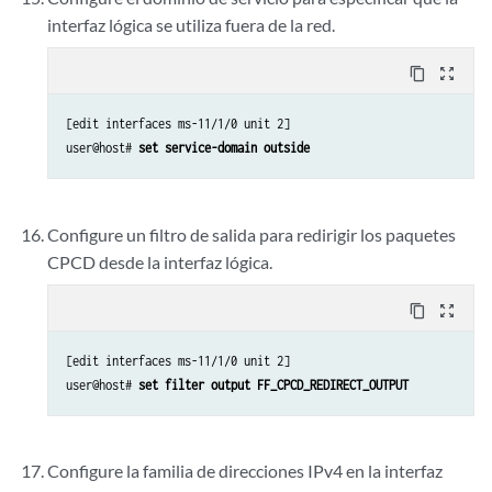
interfaz lógica se utiliza fuera de la red.
content_copy
zoom_out_map
[edit interfaces ms-11/1/0 unit 2]

user@host# 
set service-domain outside
Configure un filtro de salida para redirigir los paquetes
CPCD desde la interfaz lógica.
content_copy
zoom_out_map
[edit interfaces ms-11/1/0 unit 2]

user@host# 
set filter output FF_CPCD_REDIRECT_OUTPUT
Configure la familia de direcciones IPv4 en la interfaz