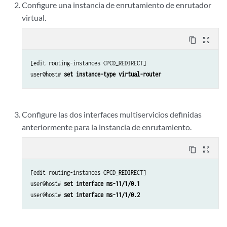
Configure una instancia de enrutamiento de enrutador
virtual.
content_copy
zoom_out_map
[edit routing-instances CPCD_REDIRECT]

user@host# 
set instance-type virtual-router
Configure las dos interfaces multiservicios definidas
anteriormente para la instancia de enrutamiento.
content_copy
zoom_out_map
[edit routing-instances CPCD_REDIRECT]

user@host# 
set interface ms-11/1/0.1
user@host# 
set interface ms-11/1/0.2