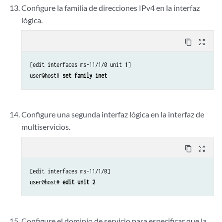
Configure la familia de direcciones IPv4 en la interfaz
lógica.
content_copy
zoom_out_map
[edit interfaces ms-11/1/0 unit 1]

user@host# 
set family inet
Configure una segunda interfaz lógica en la interfaz de
multiservicios.
content_copy
zoom_out_map
[edit interfaces ms-11/1/0]

user@host# 
edit unit 2
Configure el dominio de servicio para especificar que la