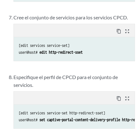
Cree el conjunto de servicios para los servicios CPCD.
content_copy
zoom_out_map
[edit services service-set]

user@host# 
edit http-redirect-sset
Especifique el perfil de CPCD para el conjunto de
servicios.
content_copy
zoom_out_map
[edit services service-set http-redirect-sset]

user@host# 
set captive-portal-content-delivery-profile http-redi