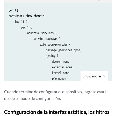
[edit]

root@host# 
show chassis
    fpc 11 {

        pic 1 {

            adaptive-services {

                service-package {

                    extension-provider {

                        package jservices-cpcd;

                        syslog {

                            daemon none;

                            external none;

                            kernel none;

Show
more
                            pfe none;

                        }

                    }

Cuando termine de configurar el dispositivo, ingrese
commit
                }

desde el modo de configuración.
            }

        }

Configuración de la interfaz estática, los filtros