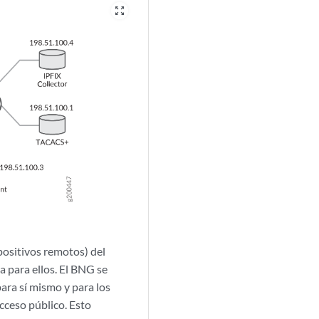
zoom_out_map
positivos remotos) del
 para ellos. El BNG se
ara sí mismo y para los
cceso público. Esto