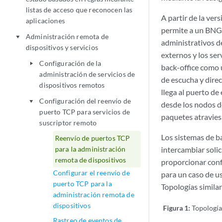
listas de acceso que reconocen las
A partir de la ve
aplicaciones
permite a un BNG 
Administración remota de
play_arrow
administrativos d
dispositivos y servicios
externos y los se
Configuración de la
play_arrow
back-office como 
administración de servicios de
de escucha y direc
dispositivos remotos
llega al puerto de
Configuración del reenvío de
play_arrow
desde los nodos d
puerto TCP para servicios de
paquetes atravies
suscriptor remoto
Los sistemas de 
Reenvío de puertos TCP
para la administración
intercambiar soli
remota de dispositivos
proporcionar confi
Configurar el reenvío de
para un caso de u
puerto TCP para la
Topologías simila
administración remota de
dispositivos
Figura 1:
Topología
Rastreo de eventos de