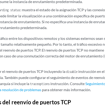
 asume la instancia de enrutamiento predeterminada.
: muestra el estado de la asignación TCP y las conexi
arding status
ede limitar la visualización a una combinación específica de puert
nstancia de enrutamiento. Si no especifica una instancia de enrut
enrutamiento predeterminada.
ráfico entre los dispositivos remotos y los sistemas externos sean 
 tamaño relativamente pequeño. Por lo tanto, el tráfico excesivo n
el reenvío de puertos TCP. El reenvío de puertos TCP no mantiene 
en caso de una conmutación correcta del motor de enrutamiento (G
r el reenvío de puertos TCP incluyendo la
instrucción en el
disable
ía. También puede configurar el seguimiento de eventos de reenví
arquía si incluye la
instrucción. Consulte
Seguimiento
traceoptions
a resolución de problemas
para obtener más información.
s del reenvío de puertos TCP