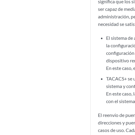
significa que los
ser capaz de media
administración, pe
necesidad se satis
El sistema de
la configuraci
configuración 
dispositivo r
En este caso, 
TACACS+ se uti
sistema y cont
En este caso,
con el sistema
El reenvío de pue
direcciones y pue
casos de uso. Cad