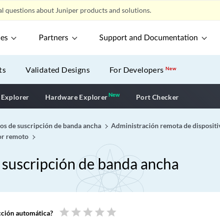
l questions about Juniper products and solutions.
ces
Partners
Support and Documentation
ts
Validated Designs
For Developers
New
New
New application
 Explorer
Hardware Explorer
Port Checker
ios de suscripción de banda ancha
Administración remota de dispositiv
tor remoto
e suscripción de banda ancha
star
star
star
star
star
ucción automática?