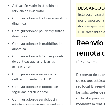
Activación y administración del
play_arrow
DESCARGO D
servicio de suscriptor
Esta página será
Configuración de la clase de servicio
play_arrow
por proporcionar
dinámica
duda respecto a l
Configuración de políticas y filtros
play_arrow
PDF descargable 
dinámicos
Reenvío 
Configuración de la multidifusión
play_arrow
dinámica
remota d
Configuración de informes y control
play_arrow
de políticas que priorizan las
17-Dec-25
date_range
aplicaciones
Configuración de servicios de
El reenvío de pue
play_arrow
redireccionamiento HTTP
de red que esté co
red local. El reen
Configuración de la política de
play_arrow
seguridad del suscriptor
las solicitudes de
un host o puerta d
Configuración de servicios sin
play_arrow
mediante la reasig
estado basados en reglas mediante