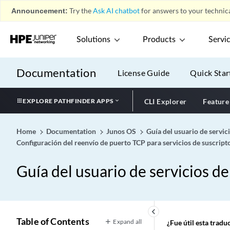
Announcement:
Try the
Ask AI chatbot
for answers to your technica
Solutions
Products
Servi
Documentation
License Guide
Quick Star
EXPLORE PATHFINDER APPS
CLI Explorer
Feature
Home
Documentation
Junos OS
Guía del usuario de servic
Configuración del reenvío de puerto TCP para servicios de suscrip
Guía del usuario de servicios d
keyboard_arrow_left
Table of Contents
Expand all
¿Fue útil esta trad