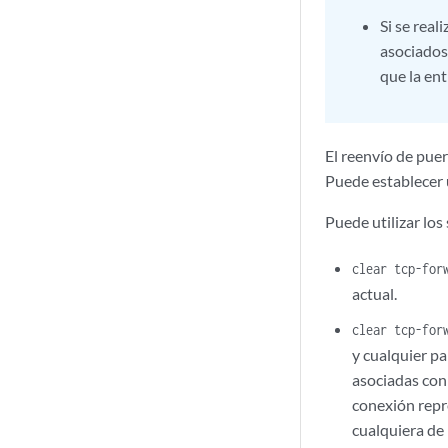
Si se rea
asociados
que la en
El reenvío de pue
Puede establecer 
Puede utilizar lo
clear tcp-for
actual.
clear tcp-for
y cualquier pa
asociadas con
conexión repr
cualquiera de