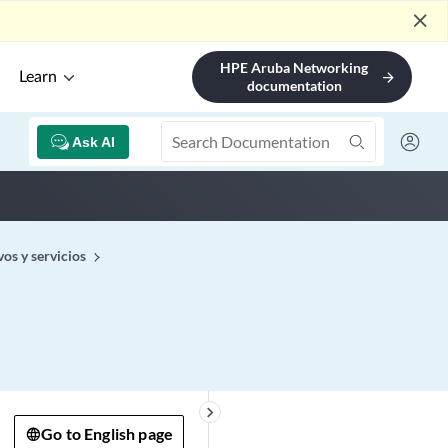
close
HPE Aruba Networking
Learn
arrow_forward
documentation
Ask AI
os y servicios
keyboard_arrow_right
Go to English page