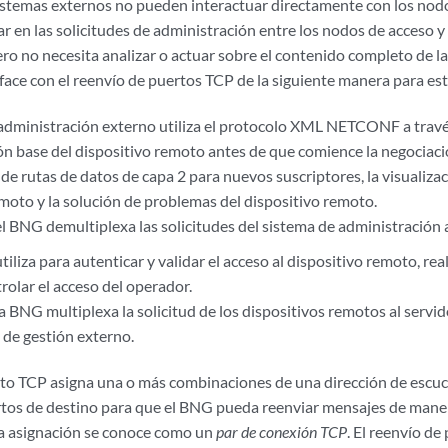
 sistemas externos no pueden interactuar directamente con los nod
r en las solicitudes de administración entre los nodos de acceso y
ro no necesita analizar o actuar sobre el contenido completo de las
face con el reenvío de puertos TCP de la siguiente manera para est
 administración externo utiliza el protocolo XML NETCONF a trav
ón base del dispositivo remoto antes de que comience la negociació
de rutas de datos de capa 2 para nuevos suscriptores, la visualizac
emoto y la solución de problemas del dispositivo remoto.
el BNG demultiplexa las solicitudes del sistema de administración 
liza para autenticar y validar el acceso al dispositivo remoto, real
rolar el acceso del operador.
 la BNG multiplexa la solicitud de los dispositivos remotos al ser
 de gestión externo.
rto TCP asigna una o más combinaciones de una dirección de escu
rtos de destino para que el BNG pueda reenviar mensajes de man
a asignación se conoce como un
par de conexión TCP
. El reenvío de