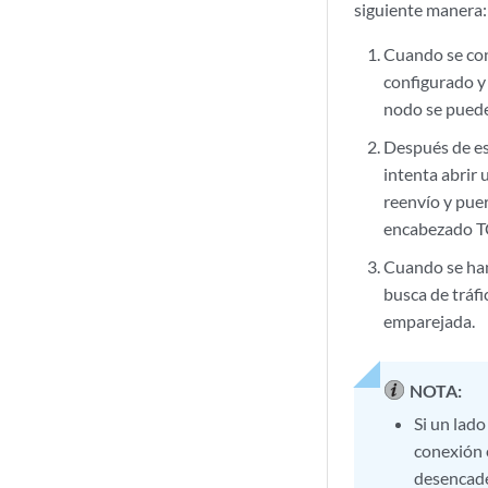
siguiente manera:
Cuando se con
configurado y
nodo se pued
Después de es
intenta abrir 
reenvío y puer
encabezado TC
Cuando se han
busca de tráf
emparejada.
NOTA:
Si un lado
conexión 
desencade