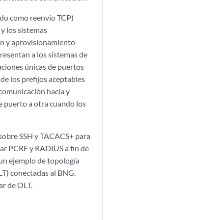
cido como reenvío TCP)
y los sistemas
ón y aprovisionamiento
resentan a los sistemas de
aciones únicas de puertos
de los prefijos aceptables
e comunicación hacia y
e puerto a otra cuando los
F sobre SSH y TACACS+ para
sar PCRF y RADIUS a fin de
un ejemplo de topología
OLT) conectadas al BNG.
ar de OLT.