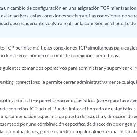
liza un cambio de configuración en una asignación TCP mientras lo
 están activos, estas conexiones se cierran. Las conexiones no se 
tidad desencadenante vuelva a realizar la conexión en el puerto d
rto TCP permite múltiples conexiones TCP simultáneas para cualqu
un límite en el número máximo de conexiones permitidas.
s siguientes comandos operativos para administrar y supervisar el 
: le permite cerrar administrativamente cualqu
warding connections
: permite borrar estadísticas (cero) para las as
warding statistics
r de conexión TCP actual. Puede limitar el borrado de estadísticas
 una combinación específica de puerto de escucha y dirección de e
esentado por una combinación específica de dirección de origen y 
 las combinaciones, puede especificar opcionalmente una instancia