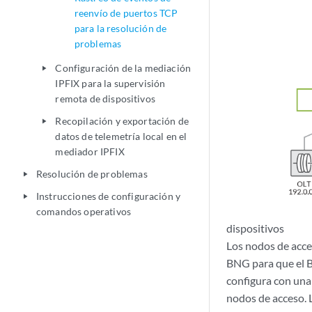
reenvío de puertos TCP
para la resolución de
problemas
Configuración de la mediación
play_arrow
IPFIX para la supervisión
remota de dispositivos
Recopilación y exportación de
play_arrow
datos de telemetría local en el
mediador IPFIX
Resolución de problemas
play_arrow
Instrucciones de configuración y
play_arrow
comandos operativos
dispositivos
Los nodos de acce
BNG para que el B
configura con una
nodos de acceso. 