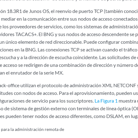
rsión 18.3R1 de Junos OS, el reenvío de puerto TCP (también cono
mediar en la comunicación entre sus nodos de acceso conectados 
e los proveedores de servicios, como los sistemas de administraci
rvidores TACACS+. El BNG y sus nodos de acceso descendente se p
un único elemento de red direccionable. Puede configurar combin
ciones en la BNG. Las conexiones TCP se activan cuando el tráfico 
 escucha y a la dirección de escucha coincidente. Las solicitudes d
e acceso se redirigen de una combinación de dirección y número d
an el enrutador de la serie MX.
back-office utilizan el protocolo de administración XML NETCON
citudes con nodos de acceso. Para el aprovisionamiento, pueden u
guraciones de servicio para los suscriptores.
La Figura 1
muestra 
so de sistema de gestión externo con terminales de línea óptica (
res pueden tener nodos de acceso diferentes, como DSLAM, en lug
 para la administración remota de