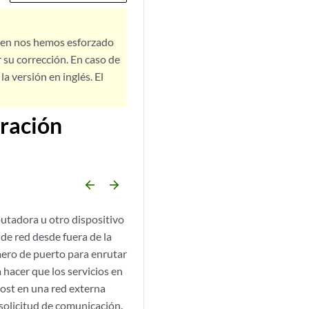
bien nos hemos esforzado
 su corrección. En caso de
a versión en inglés. El
tración
arrow_backward
arrow_forward
utadora u otro dispositivo
de red desde fuera de la
úmero de puerto para enrutar
a hacer que los servicios en
host en una red externa
 solicitud de comunicación.